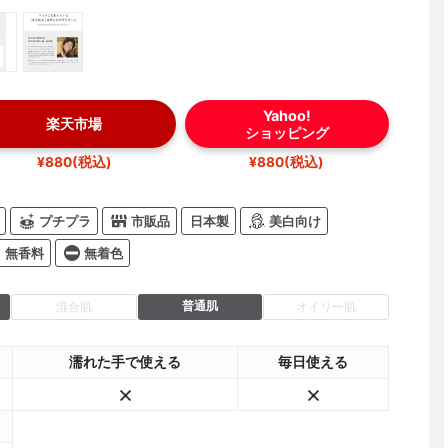
Yahoo!
楽天市場
ショッピング
¥880(税込)
¥880(税込)
プチプラ
市販品
日本製
美白向け
無香料
無着色
普通肌
混合肌
オイリー肌
濡れた手で使える
毎日使える