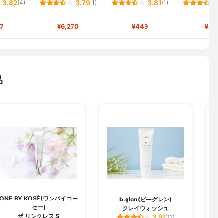
3.82
(4)
3.79
(1)
3.81
(1)
7
¥6,270
¥449
¥41
品
ONE BY KOSÉ(ワンバイコー
b.glen(ビーグレン)
セー)
クレイウォッシュ
ザ リンクレス S
3.92
(12)