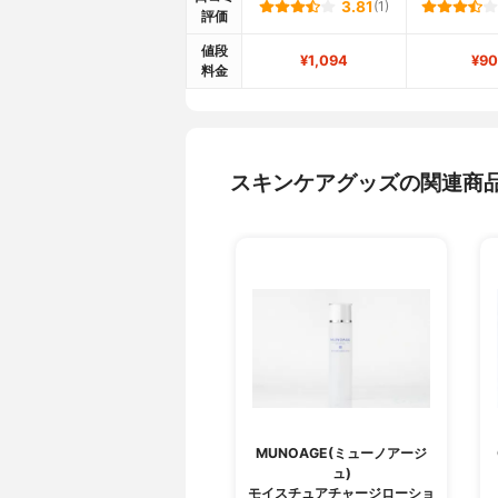
3.81
(1)
評価
値段
¥1,094
¥90
料金
スキンケアグッズの関連商
MUNOAGE(ミューノアージ
ュ)
モイスチュアチャージローショ