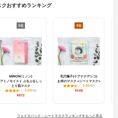
スクおすすめランキング
2位
3位
MINON(ミノン)
毛穴撫子(ケアナナデシコ)
B
アミノモイスト ぷるぷるしっ
お米のマスク <シートマスク>
とり肌マスク
3.90
(67)
¥548
3.90
(15)
¥872
フェイスパック・シートマスクランキングをもっと見る