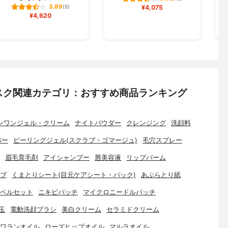
3.89
(8)
¥4,075
¥4,620
スク関連カテゴリ：おすすめ商品ランキング
ンワンジェル・クリーム
ナイトパウダー
クレンジング
洗顔料
バー
ピーリングジェル(スクラブ・ゴマージュ)
毛穴スプレー
眉毛育毛剤
アイシャンプー
唇美容液
リップバーム
ブ
くまとりシート(目元ケアシート・パック)
あぶらとり紙
ベルセット
ニキビパッチ
マイクロニードルパッチ
玉
電動洗顔ブラシ
美白クリーム
セラミドクリーム
ワランオイル
ローズヒップオイル
マルラオイル