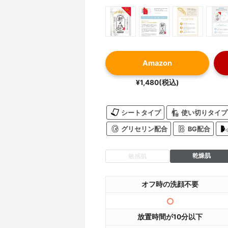
Amazon
¥1,480(税込)
シートタイプ
使い切りタイプ
グリセリン配合
BG配合
乾燥肌
敏感肌
オフ時の洗顔不要
放置時間が10分以下