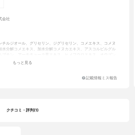
式会社
ンチルジオール、グリセリン、ジグリセリン、コメエキス、コメヌ
加水分解コメエキス、加水分解コメヌカエキス、アスコルビルグル
ルブチン、アーチチョーク葉エキス、ヒメフウロエキス、オウゴン
カンゾウ根エキス、ナツメ果実エキス、イノシトール、グリセリル
もっと見る
、キサンタンガム、（スチレン／ＶＰ）コポリマー、ＢＧ、フェノ
ール、ソルビン酸、クエン酸、クエン酸Ｎａ
記載情報ミス報告
クチコミ・評判(1)