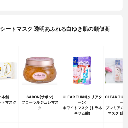
SME シートマスク 透明あふれる白ゆき肌の類似商
か本舗
SABON(サボン)
CLEAR TURN(クリアタ
CLEAR TU
ートマスク
フローラルジュレマス
ーン)
ーン
ク
ホワイトマスク (トラネ
プレミアム 
キサム酸)
マスク (超