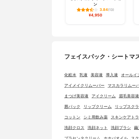
ン
3.84
(13)
¥4,950
フェイスパック・シートマ
化粧水
乳液
美容液
導入液
オールイ
アイメイクリムーバー
マスカラリムー
まつげ美容液
アイクリーム
眉毛美容液
唇パック
リップクリーム
リップスクラ
コットン
シミ用飲み薬
スキンケアトラ
洗顔クロス
洗顔ネット
洗顔ブラシ
繭
プラセンタクリーム
ホホバオイル
スク