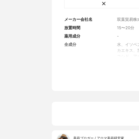
メーカー会社名
双葉貿易株
放置時間
15〜20分
薬用成分
-
全成分
水、イソペ
カエキス、
コシド、ア
根エキス、
グルコシド
キシエタノ
内容量
10枚
香り
無香料
製造国
日本
内容量のバリエーション
10枚
美容ブロガー / アロマ美容研究家