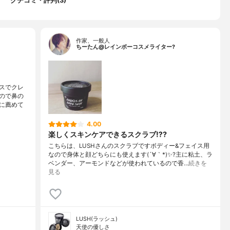
クチコミ・評判(3)
作家、一般人
ちーたん@レインボーコスメライター?
スでクレ
ので鼻の
に薦めて
4.00
楽しくスキンケアできるスクラブ⁉️?
こちらは、LUSHさんのスクラブですボディー&フェイス用
なので身体と顔どちらにも使えます(´∀｀*)✨?主に粘土、ラ
ベンダー、アーモンドなどが使われているので香…
続きを
見る
LUSH(ラッシュ)
天使の優しさ