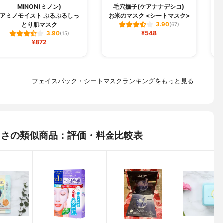
MINON(ミノン)
毛穴撫子(ケアナナデシコ)
B
アミノモイスト ぷるぷるしっ
お米のマスク <シートマスク>
とり肌マスク
3.90
(67)
¥548
3.90
(15)
¥872
フェイスパック・シートマスクランキングをもっと見る
優しさの類似商品：評価・料金比較表