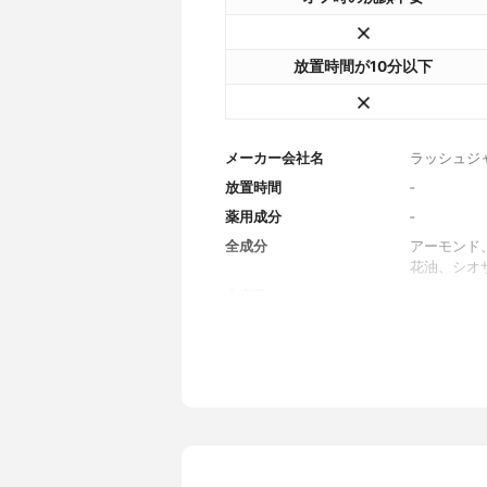
放置時間が10分以下
メーカー会社名
ラッシュジ
放置時間
‐
薬用成分
‐
全成分
アーモンド
花油、シオ
内容量
100g
香り
ローズとラ
製造国
日本
内容量のバリエーション
250g