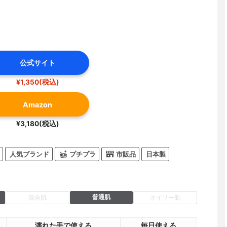
公式サイト
¥1,350(税込)
Amazon
¥3,180(税込)
人気ブランド
プチプラ
市販品
日本製
普通肌
混合肌
オイリー肌
濡れた手で使える
毎日使える