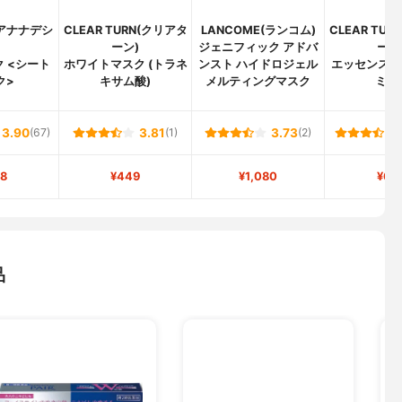
アナナデシ
CLEAR TURN(クリアタ
LANCOME(ランコム)
CLEAR TU
)
ーン)
ジェニフィック アドバ
ーン
 <シート
ホワイトマスク (トラネ
ンスト ハイドロジェル
エッセンスマ
ク>
キサム酸)
メルティングマスク
ミン
3.90
(67)
3.81
(1)
3.73
(2)
8
¥449
¥1,080
¥67
品