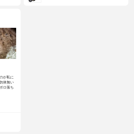
のが私に
勿体無い
ポロ落ち