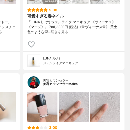
5.00
可愛すぎる春ネイル
ードール
『LUNA (ルナ) ジェルライク マニキュア 《ヴィーナス》
ュアンスチェ
《マーズ》』 7ml／330円 (税込)《💛ヴィーナス💛》 黄土
る
色のような深…
続きを見る
LUNA(ルナ)
ジェルライクマニキュア
美容カウンセラー
美容カウンセラーMaiko
3.00