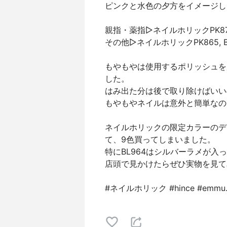
ピンクと水色の夕方をイメージし
親指・薬指▷ネイルホリックPK8
その他▷ネイルホリックPK865, BL9
もやもやは使用するポリッシュを
した。
はみ出た分は後で取り除けばいい
もやもやネイルは意外と簡単なの
ネイルホリックの限定カラーのデ
て、9色買ってしまいました。
特にBL964はシルバーラメが
店頭で見かけたらぜひ実物を見て
#ネイルホリック #hince #emmu