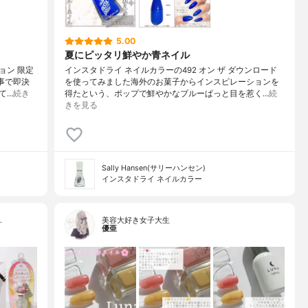
5.00
夏にピッタリ鮮やか青ネイル
ョン 限定
インスタドライ ネイルカラーの492 オン ザ ダウンロード
事で即決
を使ってみました海外のお菓子からインスピレーションを
て…
続き
得たという、ポップで鮮やかなブルーぱっと目を惹く…
続
きを見る
Sally Hansen(サリーハンセン)
インスタドライ ネイルカラー
…
美容大好き女子大生
優亜