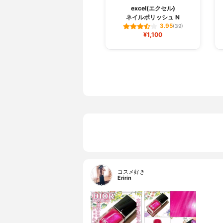
excel(エクセル)
ネイルポリッシュ N
3.95
(39)
¥1,100
コスメ好き
Eririn