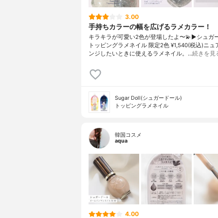
3.00
手持ちカラーの幅を広げるラメカラー！
キラキラが可愛い2色が登場したよ〜💫▶︎シュガ
トッピングラメネイル 限定2色 ¥1,540(税込)ニ
ンジしたいときに使えるラメネイル。…
続きを見
Sugar Doll(シュガードール)
トッピングラメネイル
韓国コスメ
aqua
4.00