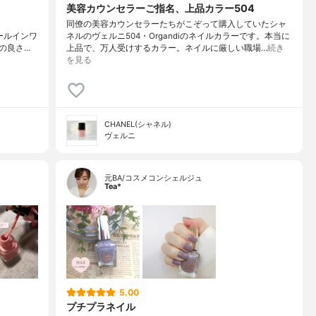
美容カウンセラーご指名、上品カラー504
同僚の美容カウンセラーたちがこぞって購入していたシャ
reオールインワ
ネルのヴェルニ504・Organdiのネイルカラーです。本当に
の良さ…
上品で、万人受けするカラー。ネイルに厳しい職場…
続き
を見る
CHANEL(シャネル)
ヴェルニ
元BA/コスメコンシェルジュ
Tea*
5.00
プチプラネイル