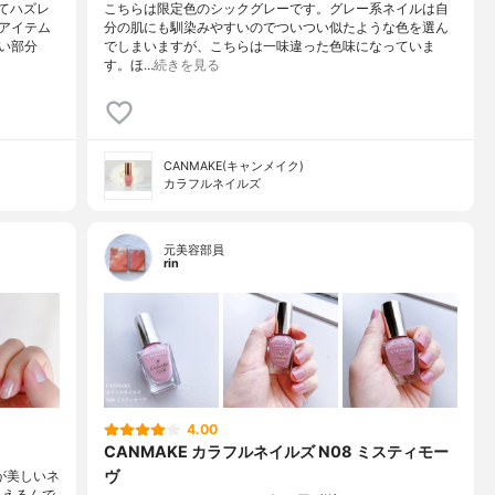
ってハズレ
こちらは限定色のシックグレーです。グレー系ネイルは自
アイテム
分の肌にも馴染みやすいのでついつい似たような色を選ん
い部分
でしまいますが、こちらは一味違った色味になっていま
す。ほ…
続きを見る
CANMAKE(キャンメイク)
カラフルネイルズ
元美容部員
rin
4.00
CANMAKE カラフルネイルズ N08 ミスティモー
ヴ
ルが美しいネ