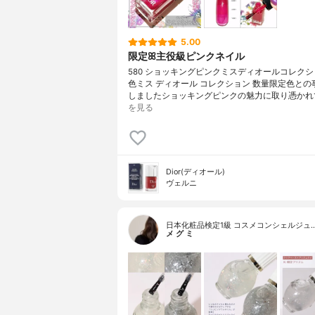
5.00
限定ꕤ主役級ピンクネイル
580 ショッキングピンクミスディオールコレクシ
色ミス ディオール コレクション 数量限定色との
しましたショッキングピンクの魅力に取り憑かれ
を見る
Dior(ディオール)
ヴェルニ
日本化粧品検定1級 コスメコンシェルジュ
メ グ ミ