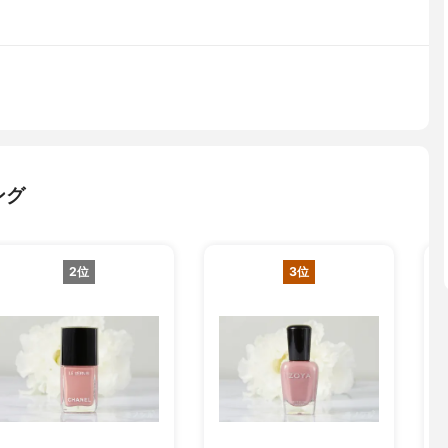
ング
2位
3位