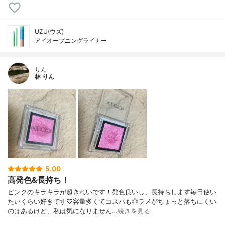
UZU(ウズ)
アイオープニングライナー
りん
林 りん
5.00
高発色&長持ち！
ピンクのキラキラが超きれいです！発色良いし、長持ちします毎日使い
たいくらい好きです♡容量多くてコスパも◎ラメがちょっと落ちにくい
のはあるけど、私は気になりません…
続きを見る