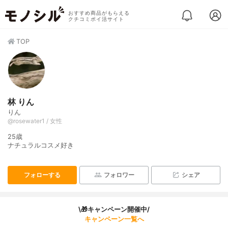
おすすめ商品がもらえる
クチコミポイ活サイト
TOP
林 りん
りん
@rosewater1 / 女性
25歳
ナチュラルコスメ好き
フォローする
フォロワー
シェア
\🎁キャンペーン開催中/
キャンペーン一覧へ