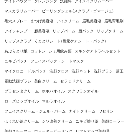
ナイトパウダー
クレンジング
洗顔料
アイメイクリムーバー
マスカラリムーバー
ピーリングジェル(スクラブ・ゴマージュ)
毛穴スプレー
まつげ美容液
アイクリーム
眉毛美容液
眉毛育毛剤
アイシャンプー
唇美容液
リップバーム
唇パック
リップクリーム
リップスクラブ
くまとりシート(目元ケアシート・パック)
あぶらとり紙
コットン
シミ用飲み薬
スキンケアトラベルセット
ニキビパッチ
フェイスパック・シートマスク
マイクロニードルパッチ
洗顔クロス
洗顔ネット
洗顔ブラシ
繭玉
電動洗顔ブラシ
美白クリーム
セラミドクリーム
プラセンタクリーム
ホホバオイル
スクワランオイル
ローズヒップオイル
マルラオイル
フェイスクリーム・ジェル・バーム
ナイトクリーム
ワセリン
ほうれい線クリーム
シワ改善クリーム
ニキビ塗り薬
美顔ローラー
美顔スチーマー
ウォーターピーリング
リフトアップ美顔器