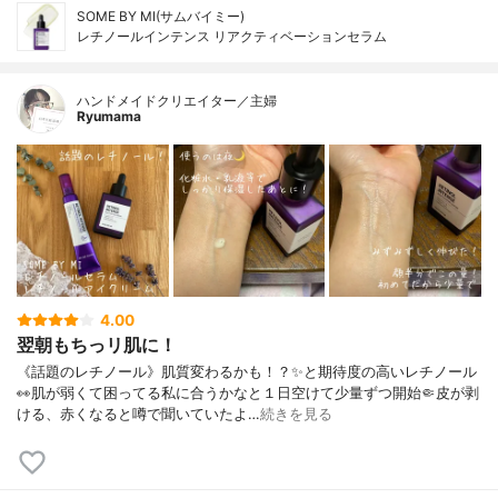
SOME BY MI(サムバイミー)
レチノールインテンス リアクティベーションセラム
ハンドメイドクリエイター／主婦
Ryumama
4.00
翌朝もちっリ肌に！
《話題のレチノール》肌質変わるかも！？✨と期待度の高いレチノール
👀肌が弱くて困ってる私に合うかなと１日空けて少量ずつ開始🤏皮が剥
ける、赤くなると噂で聞いていたよ…
続きを見る