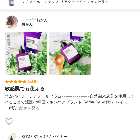
レチノールインテンス リアクティベーションセラム
スーパーおかん
おかん
5.00
敏感肌でも使える
サムバイミーレチノールセラム---------------自然由来成分を使用して
いることで話題の韓国スキンケアブランド“Some By Mi(サムバイミ
ー)”肌…
続きを見る
SOME BY MI(サムバイミー)