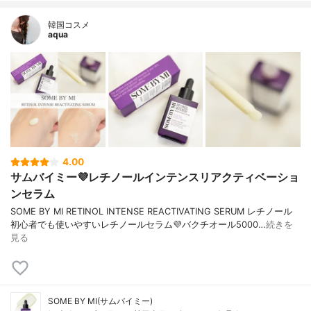
キサンタンガム、レチノール(0.1%)、アク
リレーツ/アクリル酸アルキル(C10-30)、B
韓国コスメ
G、グリチルリチン酸2K、アデノシン、ト
aqua
ロメタミン、ポリクオタニウム-51、β-グル
カン、セタノール、BHT、コラーゲン、ミ
リスチン酸、BHA、 レウコノストック/ダイ
コン根発酵液、トコフェロー、ビフィズス
菌培養溶解質、セラミドNP、酵母発酵物、
レチナール、アシアチコシド、ポリメタク
リル酸グリセリル、マデカッソシド、プロ
ピレングリコール、オレイン酸ポリグリセ
リル、糖脂質、ダイズペプチド、レスベラ
4.00
トロール、ジステアリン酸スクロース、ア
サムバイミー💜レチノールインテンスリアクティベーショ
シアチン酸、マデカシン酸、パルミトイル
トリペプチド-1、ワサビノキ種子油、ステ
ンセラム
アリン酸PEG-100、ポリソルベート20、香
SOME BY MI RETINOL INTENSE REACTIVATING SERUM レチノール
料、エチルヘキシルグリセリン
初心者でも使いやすいレチノールセラム💜バクチオール5000…
続きを
香り
香料使用
見る
薬用成分
なし
SOME BY MI(サムバイミー)