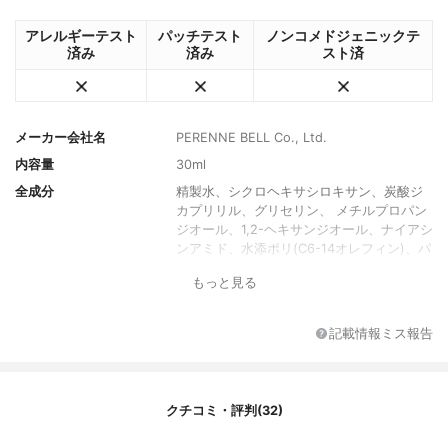
アレルギーテスト
パッチテスト
ノンコメドジェニックテ
済み
済み
スト済
メーカー会社名
PERENNE BELL Co., Ltd.
内容量
30ml
全成分
精製水、シクロヘキサシロキサン、炭酸ジ
カプリリル、グリセリン、 メチルプロパン
ジオール、1,2-ヘキサンジオール、ナイアシ
ンアミド、水添ポリ(C6-14オレフィン)、パ
ンテノール、トコフェロール酢酸エステ
もっと見る
ル、カバ葉/根/茎エキス、ツボクサエキス、
オタネニンジン果実エキス、カンゾウ根エ
キス、イチジクエキス、ツボクサ葉エキ
記載情報ミス報告
ス、ツボクサ根エキス、ティーツリー葉エ
キス、カワラヨモギエキス、タカサブロウ
エキス、メリアアザジラクタ葉エキス、パ
ーム油、水添レシチン、ステアリン酸グリ
クチコミ・評判(32)
セリル、バクチオール、パルミチン酸、ポ
リアクリル酸ナトリウム、ステアリン酸、