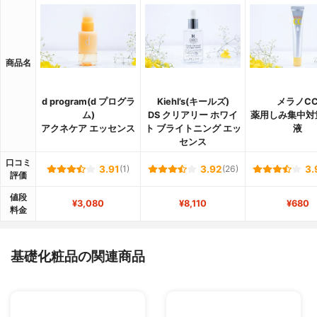
商品名
d program(d プログラ
Kiehl’s(キールズ)
メラノC
ム)
DS クリアリー ホワイ
薬用しみ集中対
アクネケア エッセンス
ト ブライトニング エッ
液
センス
口コミ
3.91
(1)
3.92
(26)
3.
評価
値段
¥3,080
¥8,110
¥680
料金
基礎化粧品の関連商品