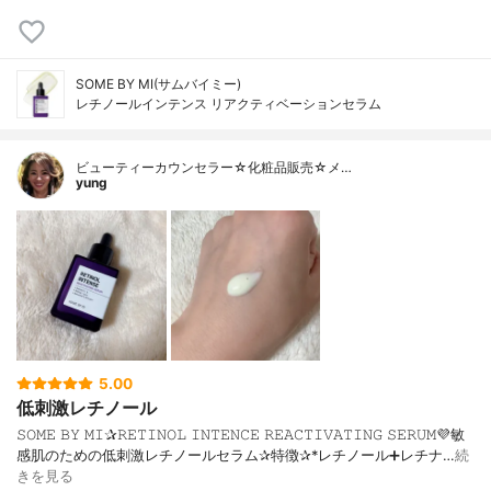
SOME BY MI(サムバイミー)
レチノールインテンス リアクティベーションセラム
ビューティーカウンセラー☆化粧品販売☆メ…
yung
5.00
低刺激レチノール
𝚂𝙾𝙼𝙴 𝙱𝚈 𝙼𝙸✰𝚁𝙴𝚃𝙸𝙽𝙾𝙻 𝙸𝙽𝚃𝙴𝙽𝙲𝙴 𝚁𝙴𝙰𝙲𝚃𝙸𝚅𝙰𝚃𝙸𝙽𝙶 𝚂𝙴𝚁𝚄𝙼💜敏
感肌のための低刺激レチノールセラム✰︎特徴✰︎*レチノール➕レチナ…
続
きを見る