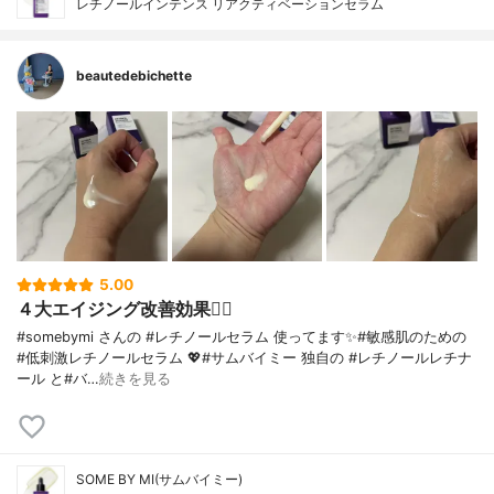
レチノールインテンス リアクティベーションセラム
beautedebichette
5.00
４大エイジング改善効果🙆‍♀️
#somebymi さんの #レチノールセラム 使ってます✨#敏感肌のための
#低刺激レチノールセラム 💖#サムバイミー 独自の #レチノールレチナ
ール と#バ…
続きを見る
SOME BY MI(サムバイミー)