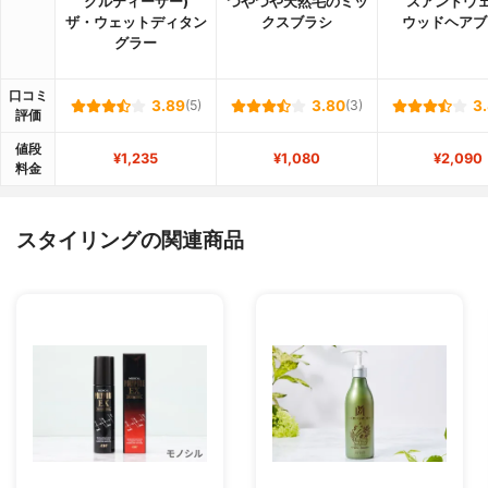
グルティーザー)
つやつや天然毛のミッ
スアンドウェ
ザ・ウェットディタン
クスブラシ
ウッドヘアブ
グラー
口コミ
3.89
(5)
3.80
(3)
3
評価
値段
¥1,235
¥1,080
¥2,090
料金
スタイリングの関連商品