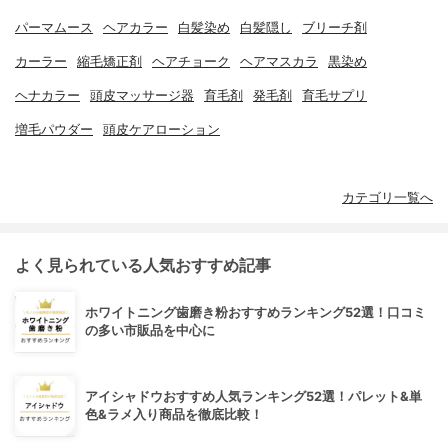
パーマムース
ヘアカラー
白髪染め
白髪隠し
ブリーチ剤
カーラー
縮毛矯正剤
ヘアチョーク
ヘアマスカラ
黒染め
ヘナカラー
頭皮マッサージ器
育毛剤
発毛剤
育毛サプリ
増毛パウダー
頭皮ケアローション
カテゴリ一覧へ
よく見られている人気おすすめ記事
ホワイトニング歯磨き粉おすすめランキング52選！口コミ
の多い市販品を中心に
アイシャドウおすすめ人気ランキング52選！パレット&単
色&ラメ入り商品を徹底比較！