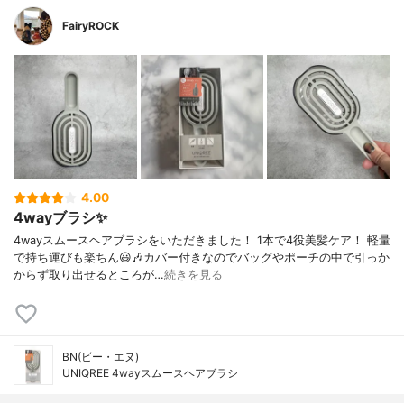
FairyROCK
4.00
4wayブラシ✨
4wayスムースヘアブラシをいただきました！ 1本で4役美髪ケア！ 軽量
で持ち運びも楽ちん😃🎶カバー付きなのでバッグやポーチの中で引っか
からず取り出せるところが…
続きを見る
BN(ビー・エヌ)
UNIQREE 4wayスムースヘアブラシ