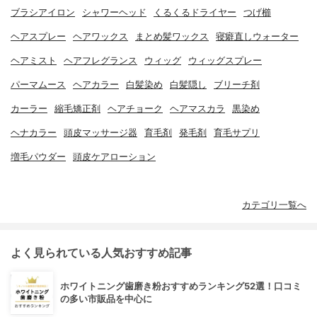
ブラシアイロン
シャワーヘッド
くるくるドライヤー
つげ櫛
ヘアスプレー
ヘアワックス
まとめ髪ワックス
寝癖直しウォーター
ヘアミスト
ヘアフレグランス
ウィッグ
ウィッグスプレー
パーマムース
ヘアカラー
白髪染め
白髪隠し
ブリーチ剤
カーラー
縮毛矯正剤
ヘアチョーク
ヘアマスカラ
黒染め
ヘナカラー
頭皮マッサージ器
育毛剤
発毛剤
育毛サプリ
増毛パウダー
頭皮ケアローション
カテゴリ一覧へ
よく見られている人気おすすめ記事
ホワイトニング歯磨き粉おすすめランキング52選！口コミ
の多い市販品を中心に