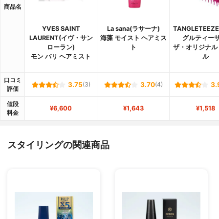
商品名
YVES SAINT
La sana(ラサーナ)
TANGLETEEZ
LAURENT(イヴ・サン
海藻 モイスト ヘアミス
グルティーザ
ローラン)
ト
ザ・オリジナル
モン パリ ヘアミスト
ル
口コミ
3.75
(3)
3.70
(4)
3.
評価
値段
¥6,600
¥1,643
¥1,518
料金
スタイリングの関連商品