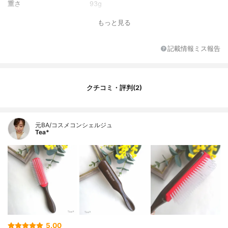
重さ
93g
全素材
ABS樹脂 ・ 天然ゴム ・ ナイロンピン
もっと見る
記載情報ミス報告
クチコミ・評判(2)
元BA/コスメコンシェルジュ
Tea*
5.00