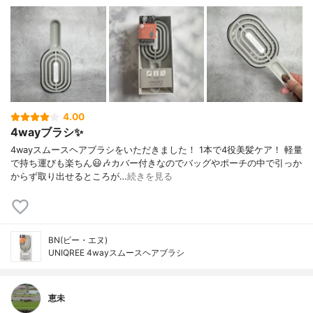
4.00
4wayブラシ✨
4wayスムースヘアブラシをいただきました！ 1本で4役美髪ケア！ 軽量
で持ち運びも楽ちん😃🎶カバー付きなのでバッグやポーチの中で引っか
からず取り出せるところが…
続きを見る
BN(ビー・エヌ)
UNIQREE 4wayスムースヘアブラシ
恵未