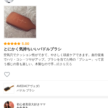
5.00
とにかく気持ちいいパドルブラシ
空気穴でクッション性ができて、やさしく頭皮ケアできます。血行促進
でハリ・コシ・ツヤがアップ。ブラシを当てた時の「プシュー」って言
う感じの音も楽しい。木製なので手…
続きを見る
AVEDA(アヴェダ)
パドル ブラシ
初心者美容大好きママ
かおきち