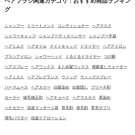
ヘアブラシ関連カテゴリ：おすすめ商品ランキン
グ
シャンプー
トリートメント
コンディショナー
ヘアマスク
シャワーキャップ
シャンプーディスペンサー
シャンプー手袋
ヘアミルク
ヘアオイル
ナイトキャップ
ドライヤー
ヘアアイロン
ブラシアイロン
シャワーヘッド
くるくるドライヤー
つげ櫛
ヘアスプレー
ヘアワックス
まとめ髪ワックス
寝癖直しウォーター
ヘアミスト
ヘアフレグランス
ウィッグ
ウィッグスプレー
パーマムース
ヘアカラー
白髪染め
白髪隠し
ブリーチ剤
カーラー
縮毛矯正剤
ヘアチョーク
ヘアマスカラ
黒染め
ヘナカラー
頭皮マッサージ器
育毛剤
発毛剤
育毛サプリ
増毛パウダー
頭皮ケアローション