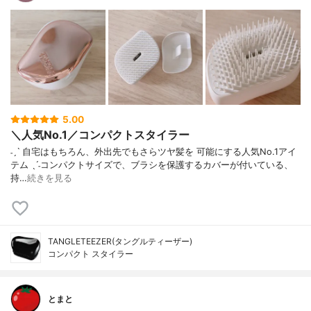
5.00
＼人気No.1／コンパクトスタイラー
˗ˏˋ 自宅はもちろん、外出先でもさらツヤ髪を 可能にする人気No.1アイ
テム ˎˊ˗コンパクトサイズで、ブラシを保護するカバーが付いている、
持…
続きを見る
TANGLETEEZER(タングルティーザー)
コンパクト スタイラー
とまと