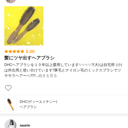
5.00
髪にツヤ出すヘアブラシ
DHCヘアブラシを１０年以上愛用しています✨✨✨✨?️(大)は自宅用 (小)
は外出用と使い分けています?豚毛とナイロン毛のミックスブラシでツ
ヤサラヘアーへ???…
続きを見る
DHC(ディーエイチシー)
ヘアブラシ
naorin