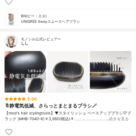
BN(ビー・エヌ)
UNIQREE 4wayスムースヘアブラシ
モノシル公式レビュアー
しし
5.00
🔖静電気低減、さらっとまとまるブラシ🪄︎︎
【mod's hair stylingtools】▼スタイリッシュ ベースアップブラシ▽ブ
ラック (MHB-7040-K)￥3,960(税込)⚘﹏﹏﹏﹏﹏﹏﹏﹏…
続きを見る