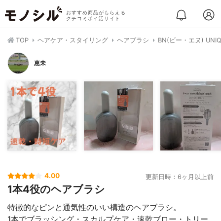
おすすめ商品がもらえる
クチコミポイ活サイト
TOP
ヘアケア・スタイリング
ヘアブラシ
BN(ビー・エヌ) UN
恵未
4.00
更新日時：6ヶ月以上前
1本4役のヘアブラシ
特徴的なピンと通気性のいい構造のヘアブラシ。
1本でブラッシング・スカルプケア・速乾ブロー・トリー