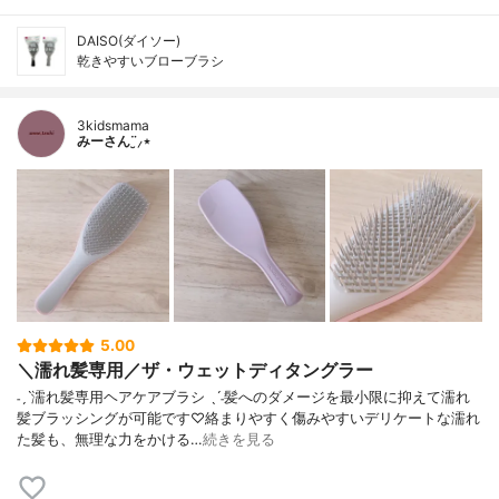
DAISO(ダイソー)
乾きやすいブローブラシ
3kidsmama
みーさん¨̮⸝⋆
5.00
＼濡れ髪専用／ザ・ウェットディタングラー
˗ˏˋ濡れ髪専用ヘアケアブラシ ˎˊ˗髪へのダメージを最小限に抑えて濡れ
髪ブラッシングが可能です♡絡まりやすく傷みやすいデリケートな濡れ
た髪も、無理な力をかける…
続きを見る