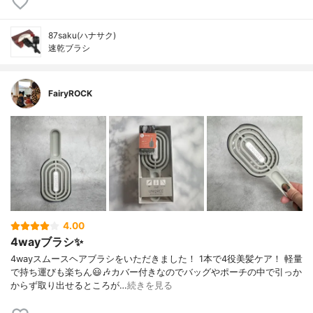
87saku(ハナサク)
速乾ブラシ
FairyROCK
4.00
4wayブラシ✨
4wayスムースヘアブラシをいただきました！ 1本で4役美髪ケア！ 軽量
で持ち運びも楽ちん😃🎶カバー付きなのでバッグやポーチの中で引っか
からず取り出せるところが…
続きを見る