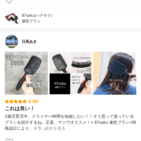
87saku(ハナサク)
速乾ブラシ
日高あき
5.00
これは良い！
2歳児育児中。ドライヤー時間を短縮したい！！そう思って使っている
ブラシを紹介するね。正直、マジでオススメ！⭐︎ 87saku 速乾ブラシ⭐︎特
殊設計により、ドラ…
続きを見る