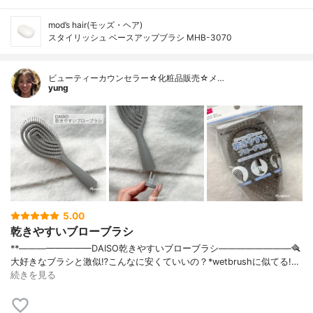
mod’s hair(モッズ・ヘア)
スタイリッシュ ベースアップブラシ MHB-3070
ビューティーカウンセラー☆化粧品販売☆メ…
yung
5.00
乾きやすいブローブラシ
**————————⁡DAISO乾きやすいブローブラシ⁡————————⁡⁡⁡🪮
大好きなブラシと激似⁉️こんなに安くていいの？⁡⁡⁡*wetbrushに似てる!…
続きを見る