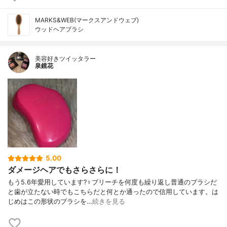
MARKS&WEB(マークスアンドウェブ)
ウッドヘアブラシ
美容好きツイッタラー
泉鏡花
5.00
ダメージヘアでもさらさらに！
もう5.6年愛用しています?‍♀️ブリーチを何度も繰り返し普通のブラシだ
と歯が立たない時でもこちらだと何とか通ったので信用しています。は
じめはこの形状のブラシを…
続きを見る