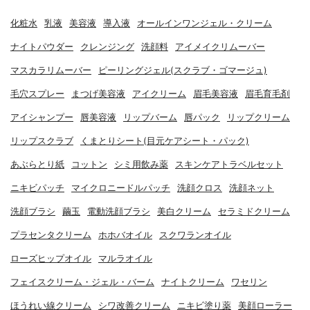
化粧水
乳液
美容液
導入液
オールインワンジェル・クリーム
ナイトパウダー
クレンジング
洗顔料
アイメイクリムーバー
マスカラリムーバー
ピーリングジェル(スクラブ・ゴマージュ)
毛穴スプレー
まつげ美容液
アイクリーム
眉毛美容液
眉毛育毛剤
アイシャンプー
唇美容液
リップバーム
唇パック
リップクリーム
リップスクラブ
くまとりシート(目元ケアシート・パック)
あぶらとり紙
コットン
シミ用飲み薬
スキンケアトラベルセット
ニキビパッチ
マイクロニードルパッチ
洗顔クロス
洗顔ネット
洗顔ブラシ
繭玉
電動洗顔ブラシ
美白クリーム
セラミドクリーム
プラセンタクリーム
ホホバオイル
スクワランオイル
ローズヒップオイル
マルラオイル
フェイスクリーム・ジェル・バーム
ナイトクリーム
ワセリン
ほうれい線クリーム
シワ改善クリーム
ニキビ塗り薬
美顔ローラー