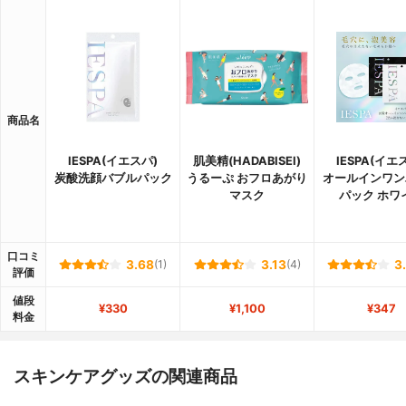
商品名
IESPA(イエスパ)
肌美精(HADABISEI)
IESPA(イエ
炭酸洗顔バブルパック
うるーぷ おフロあがり
オールインワン
マスク
パック ホワ
口コミ
3.68
(1)
3.13
(4)
3
評価
値段
¥330
¥1,100
¥347
料金
スキンケアグッズの関連商品