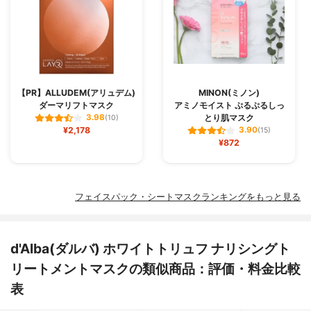
【PR】ALLUDEM(アリュデム)
MINON(ミノン)
ダーマリフトマスク
アミノモイスト ぷるぷるしっ
とり肌マスク
3.98
(10)
¥2,178
3.90
(15)
¥872
フェイスパック・シートマスクランキングをもっと見る
d'Alba(ダルバ) ホワイトトリュフ ナリシングト
リートメントマスクの類似商品：評価・料金比較
表