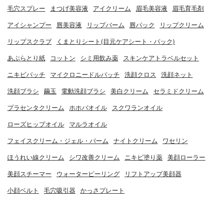
毛穴スプレー
まつげ美容液
アイクリーム
眉毛美容液
眉毛育毛剤
アイシャンプー
唇美容液
リップバーム
唇パック
リップクリーム
リップスクラブ
くまとりシート(目元ケアシート・パック)
あぶらとり紙
コットン
シミ用飲み薬
スキンケアトラベルセット
ニキビパッチ
マイクロニードルパッチ
洗顔クロス
洗顔ネット
洗顔ブラシ
繭玉
電動洗顔ブラシ
美白クリーム
セラミドクリーム
プラセンタクリーム
ホホバオイル
スクワランオイル
ローズヒップオイル
マルラオイル
フェイスクリーム・ジェル・バーム
ナイトクリーム
ワセリン
ほうれい線クリーム
シワ改善クリーム
ニキビ塗り薬
美顔ローラー
美顔スチーマー
ウォーターピーリング
リフトアップ美顔器
小顔ベルト
毛穴吸引器
かっさプレート