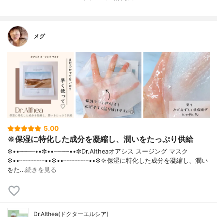
カエキス、EDTA－2Na、 センチフォリアバ
ラ花エキス、アルプス氷河水、トリ(カプリ
ル酸/カプリン酸)グリセリル、ダマスクバラ
花油、1,3-ブタンジオール、水添レシチン、
メグ
ヒアルロン酸Na、セラミドＮＰ、コレステ
ロール、ペンチレングリコール、カプリリ
ルグリコール、ヒアルロン酸ヒドロキシプ
ロピルトリモニウム、加水分解ヒアルロン
酸、アセチルヒアルロン酸Na、ヒアルロン
酸、加水分解ヒアルロン酸Na、ヒアルロン
酸クロスポリマーNa、ヒアルロン酸K
内容量
25g×5枚入り
香り
ハーブの香り
5.00
製造国
韓国
🔆保湿に特化した成分を凝縮し、潤いをたっぷり供給
内容量のバリエーション
なし
✼••┈┈┈┈••✼••┈┈┈┈••✼Dr.Altheaオアシス スージング マスク
✼••┈┈┈┈••✼••┈┈┈┈••✼🔆保湿に特化した成分を凝縮し、潤い
をた…
続きを見る
Dr.Althea(ドクターエルシア)