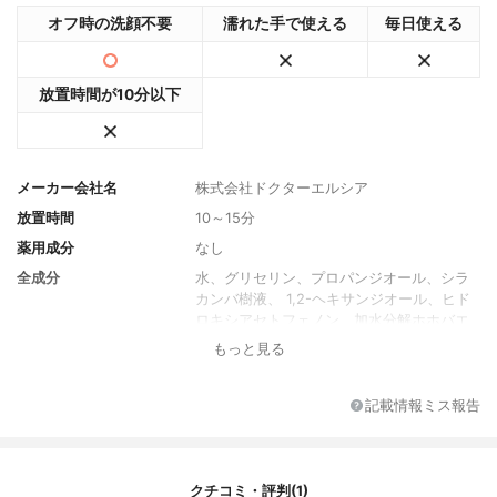
オフ時の洗顔不要
濡れた手で使える
毎日使える
放置時間が10分以下
メーカー会社名
株式会社ドクターエルシア
放置時間
10～15分
薬用成分
なし
全成分
水、グリセリン、プロパンジオール、シラ
カンバ樹液、 1,2-ヘキサンジオール、ヒド
ロキシアセトフェノン、加水分解ホホバエ
ステル、キサンタンガム、ベタイン、トレ
もっと見る
ハロース、ヒドロキシエチルセルロース、
ラウリン酸ポリグリセリル－10、ミリスチ
ン酸ポリグリセリル－10、オリーブ油脂肪
記載情報ミス報告
酸セテアリル、カルボマー、エチルヘキシ
ルグリセリン、オリーブ油脂肪酸ソルビタ
ン、アルギニン、ジプロピレングリコー
ル、カモミールエキス、復活草エキス、シ
クチコミ・評判(1)