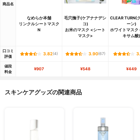
商品名
なめらか本舗
毛穴撫子(ケアナナデシ
CLEAR TURN
リンクルシートマスク
コ)
ーン)
N
お米のマスク <シート
ホワイトマスク 
マスク>
キサム酸
口コミ
3.82
(4)
3.90
(67)
3
評価
値段
¥907
¥548
¥449
料金
スキンケアグッズの関連商品