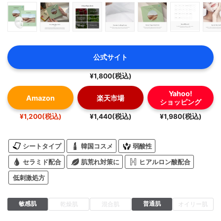
公式サイト
¥1,800(税込)
Yahoo!
Amazon
楽天市場
ショッピング
¥1,200(税込)
¥1,440(税込)
¥1,980(税込)
シートタイプ
韓国コスメ
弱酸性
セラミド配合
肌荒れ対策に
ヒアルロン酸配合
低刺激処方
敏感肌
普通肌
乾燥肌
混合肌
オイリー肌