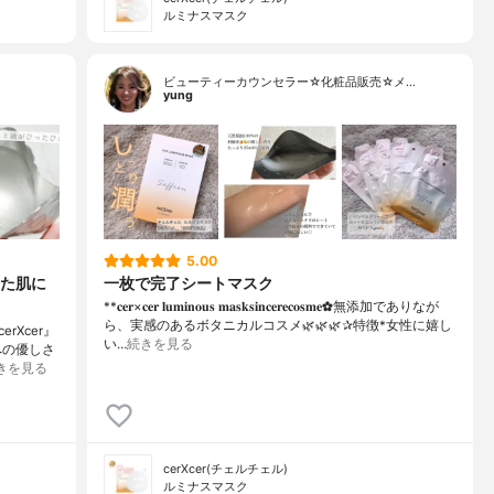
ルミナスマスク
ビューティーカウンセラー☆化粧品販売☆メ…
yung
5.00
た肌に
一枚で完了シートマスク
**𝐜𝐞𝐫×𝐜𝐞𝐫 𝐥𝐮𝐦𝐢𝐧𝐨𝐮𝐬 𝐦𝐚𝐬𝐤𝐬𝐢𝐧𝐜𝐞𝐫𝐞𝐜𝐨𝐬𝐦𝐞⁡⁡⁡✿無添加でありなが
ら、実感のあるボタニカルコスメ🌿🌿🌿⁡⁡⁡⁡✰特徴⁡*女性に嬉し
Xcer』
い…
続きを見る
への優しさ
きを見る
cerXcer(チェルチェル)
ルミナスマスク