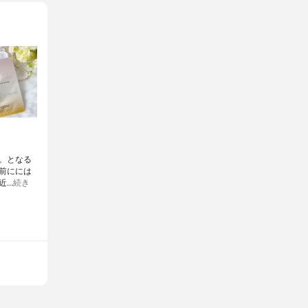
⁣となる
前にには
近…
続き