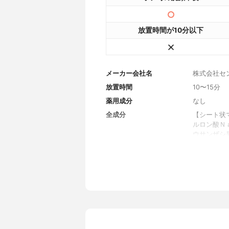
放置時間が10分以下
メーカー会社名
株式会社セ
放置時間
10〜15分
薬用成分
なし
全成分
【シート状
ルロン酸Ｎ
ウサンザシ
エキス、オ
ゴン根エキ
イアシンア
ンＨＣｌ、
ジオール、
リン、シリ
ニン、ポリ
皮油、ジャ
ル酸／カプ