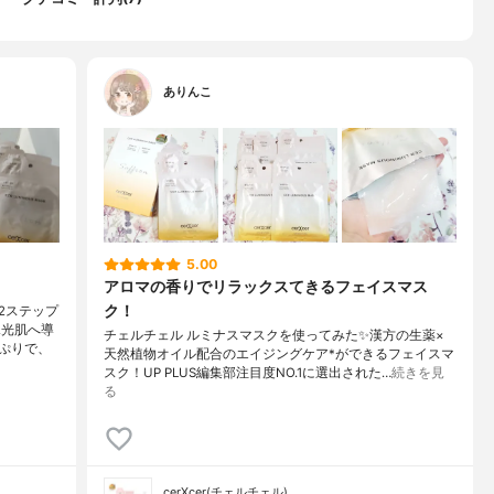
ート８０、ヒアルロン酸Ｎａ、サフランエキス、ナツメ果実エキ
実エキス、サンザシエキス、テンニンカ果実エキス、オタネニンジ
、トウキ根エキス、ハトムギ種子エキス、リンゴ果実エキス、キュ
、ホホバ種子油、アーモンド油、チャ種子油、１，２－ヘキサンジ
タイン、アラントイン、アデノシン、パンテノール、酢酸トコフェ
ありんこ
ルミトイルペンタペプチド－４、（Ｃ１３，１４）イソパラフィ
テアリン酸ソルビタン、ポリアクリル酸Ｎａ、カプリル酸グリセリ
コン、ラウレス－７、 セテアリルアルコール、ＥＤＴＡ－２Ｎａ、
皮油、オレンジ果皮油、ジャスミン油
ート状マスク：25ml×5、ケアクリーム：1g×5)
れるボタニカルな香り
5.00
アロマの香りでリラックスてきるフェイスマス
ート状マスク：25ml、ケアクリーム：1g)
ク！
2ステップ
水光肌へ導
チェルチェル ルミナスマスクを使ってみた✨漢方の生薬×
ぷりで、
天然植物オイル配合のエイジングケア*ができるフェイスマ
スク！UP PLUS編集部注目度NO.1に選出された…
続きを見
る
cerXcer(チェルチェル)