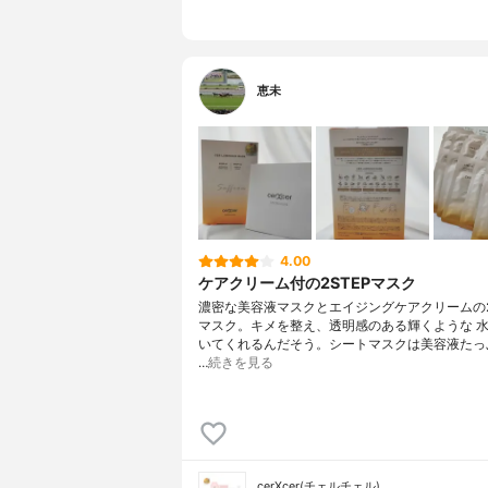
ポリソルベ
ス、クコ果
ン根エキス
ウリエキス
オール、ベ
恵未
ロール、パ
ン、トリス
ル、ジメチ
クスノキ樹
内容量
5枚入り(シ
香り
静けさが訪
製造国
日本
4.00
ケアクリーム付の2STEPマスク
内容量のバリエーション
1枚入り(シ
濃密な美容液マスクとエイジングケアクリームの
マスク。キメを整え、透明感のある輝くような 
いてくれるんだそう。シートマスクは美容液たっ
…
続きを見る
cerXcer(チェルチェル)