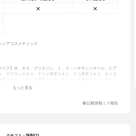
ンシアコスメティック
マスク】水、ＢＧ、グリセリン、１，２－ヘキサンジオール、ヒア
ａ、サフランエキス、ナツメ果実エキス、クコ果実エキス、セイヨ
果実エキス、イチジク果実エキス、テンニンカ果実エキス、ザクロ
タネニンジン根エキス、ムラサキ根エキス、トウキ根エキス、オウ
もっと見る
ス、ハトムギ種子エキス、アロエベラ葉エキス、グルタチオン、ナ
ミド、アスコルビルリン酸Ｎａ、酢酸トコフェロール、ピリドキシ
パントテン酸Ｃａ、パンテノール、ビオチン、ベタイン、プロパン
記載情報ミス報告
ＰＣＡ－Ｎａ、オクテニルコハク酸デンプンＮａ、マルトデキスト
カ、カプリリルグリコール、キサンタンガム、カルボマー、アルギ
ソルベート８０、ＥＤＴＡ－２Ｎａ、クスノキ樹皮油、オレンジ果
スミン油 【ケアクリーム】水、アロエベラ葉エキス、トリ（カプリ
リン酸）グリセリル、ペンチレングリコール、ＢＧ、スクワレン、
クチコミ・評判(7)