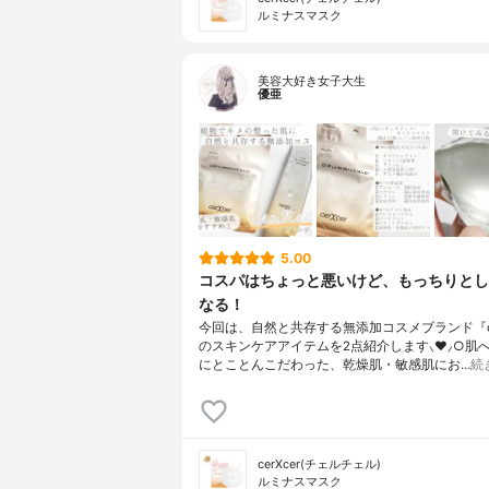
ルミナスマスク
美容大好き女子大生
優亜
5.00
コスパはちょっと悪いけど、もっちりとし
なる！
今回は、自然と共存する無添加コスメブランド『cer
のスキンケアアイテムを2点紹介します⸜❤︎⸝‍○肌
にとことんこだわった、乾燥肌・敏感肌にお…
続
cerXcer(チェルチェル)
ルミナスマスク