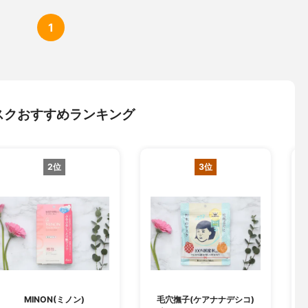
1
スクおすすめランキング
2位
3位
MINON(ミノン)
毛穴撫子(ケアナナデシコ)
B