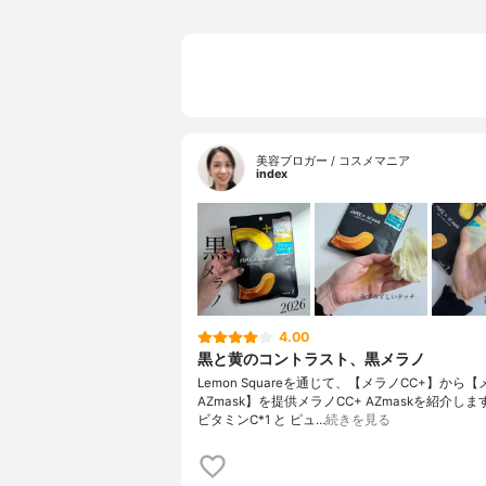
美容ブロガー / コスメマニア
index
4.00
黒と黄のコントラスト、黒メラノ
Lemon Squareを通じて、【メラノCC+】から【
AZmask】を提供メラノCC+ AZmaskを紹介し
ビタミンC*1 と ピュ…
続きを見る