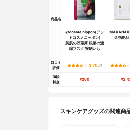
商品名
@cosme nippon(アッ
MAKANAI
トコスメニッポン)
金箔艶肌
美肌の貯蔵庫 根菜の濃
縮マスク 安納いも
口コミ
3.70
(2)
評価
値段
¥200
¥2,4
料金
スキンケアグッズの関連商