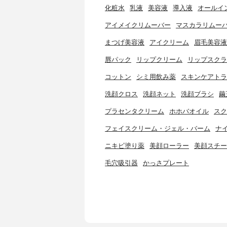
化粧水
乳液
美容液
導入液
オールイ
アイメイクリムーバー
マスカラリムー
まつげ美容液
アイクリーム
眉毛美容液
唇パック
リップクリーム
リップスクラ
コットン
シミ用飲み薬
スキンケアトラ
洗顔クロス
洗顔ネット
洗顔ブラシ
繭
プラセンタクリーム
ホホバオイル
スク
フェイスクリーム・ジェル・バーム
ナ
ニキビ塗り薬
美顔ローラー
美顔スチー
毛穴吸引器
かっさプレート