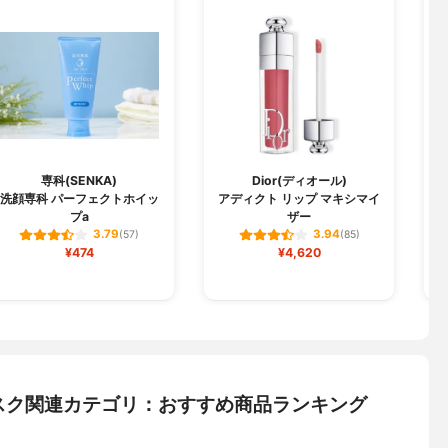
専科(SENKA)
Dior(ディオール)
洗顔専科 パーフェクトホイッ
アディクト リップ マキシマイ
プa
ザー
3.79
3.94
(57)
(85)
¥474
¥4,620
スク関連カテゴリ：おすすめ商品ランキング