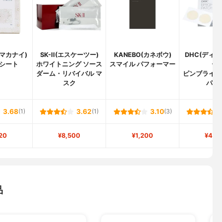
(マカナイ)
SK-II(エスケーツー)
KANEBO(カネボウ)
DHC(ディ
シート
ホワイトニング ソース
スマイル パフォーマー
ー)
ダーム・リバイバル マ
ピンブライト
スク
パッ
3.68
(1)
3.62
(1)
3.10
(3)
20
¥8,500
¥1,200
¥4,3
品