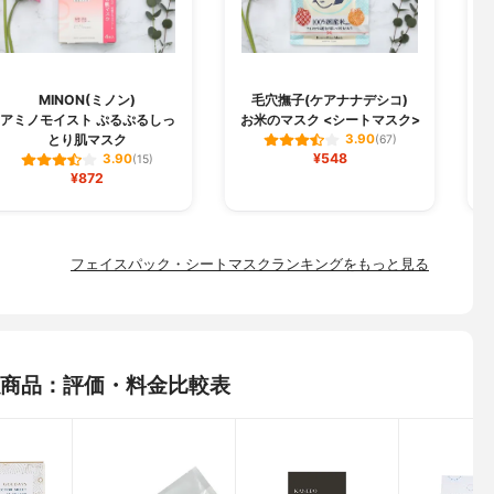
MINON(ミノン)
毛穴撫子(ケアナナデシコ)
B
アミノモイスト ぷるぷるしっ
お米のマスク <シートマスク>
とり肌マスク
3.90
(67)
¥548
3.90
(15)
¥872
フェイスパック・シートマスクランキングをもっと見る
の類似商品：評価・料金比較表