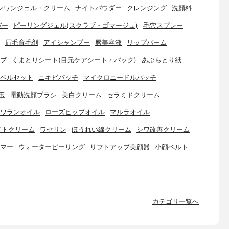
ンワンジェル・クリーム
ナイトパウダー
クレンジング
洗顔料
バー
ピーリングジェル(スクラブ・ゴマージュ)
毛穴スプレー
眉毛育毛剤
アイシャンプー
唇美容液
リップバーム
ブ
くまとりシート(目元ケアシート・パック)
あぶらとり紙
ベルセット
ニキビパッチ
マイクロニードルパッチ
玉
電動洗顔ブラシ
美白クリーム
セラミドクリーム
ワランオイル
ローズヒップオイル
マルラオイル
イトクリーム
ワセリン
ほうれい線クリーム
シワ改善クリーム
マー
ウォーターピーリング
リフトアップ美顔器
小顔ベルト
カテゴリ一覧へ