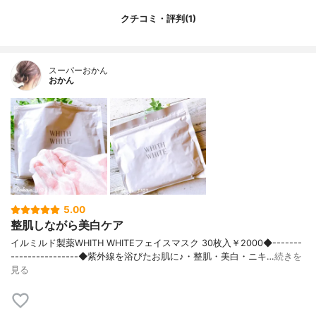
内容量のバリエーション
なし
クチコミ・評判(1)
スーパーおかん
おかん
5.00
整肌しながら美白ケア
イルミルド製薬WHITH WHITEフェイスマスク 30枚入￥2000◆-------
----------------◆紫外線を浴びたお肌に♪・整肌・美白・ニキ…
続きを
見る