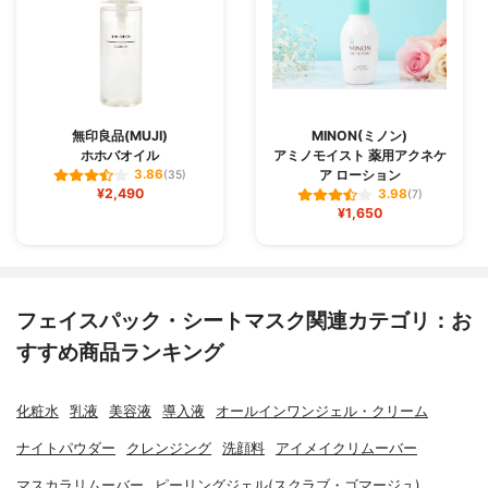
無印良品(MUJI)
MINON(ミノン)
ホホバオイル
アミノモイスト 薬用アクネケ
ア ローション
3.86
(35)
¥2,490
3.98
(7)
¥1,650
フェイスパック・シートマスク関連カテゴリ：お
すすめ商品ランキング
化粧水
乳液
美容液
導入液
オールインワンジェル・クリーム
ナイトパウダー
クレンジング
洗顔料
アイメイクリムーバー
マスカラリムーバー
ピーリングジェル(スクラブ・ゴマージュ)