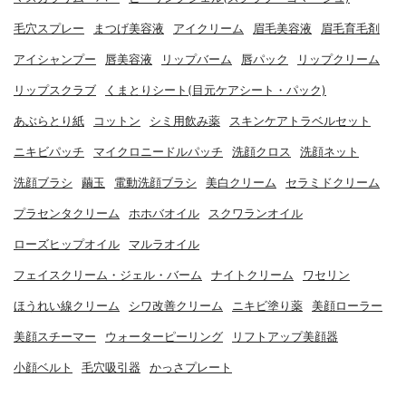
毛穴スプレー
まつげ美容液
アイクリーム
眉毛美容液
眉毛育毛剤
アイシャンプー
唇美容液
リップバーム
唇パック
リップクリーム
リップスクラブ
くまとりシート(目元ケアシート・パック)
あぶらとり紙
コットン
シミ用飲み薬
スキンケアトラベルセット
ニキビパッチ
マイクロニードルパッチ
洗顔クロス
洗顔ネット
洗顔ブラシ
繭玉
電動洗顔ブラシ
美白クリーム
セラミドクリーム
プラセンタクリーム
ホホバオイル
スクワランオイル
ローズヒップオイル
マルラオイル
フェイスクリーム・ジェル・バーム
ナイトクリーム
ワセリン
ほうれい線クリーム
シワ改善クリーム
ニキビ塗り薬
美顔ローラー
美顔スチーマー
ウォーターピーリング
リフトアップ美顔器
小顔ベルト
毛穴吸引器
かっさプレート