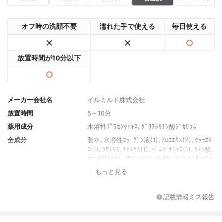
オフ時の洗顔不要
濡れた手で使える
毎日使える
放置時間が10分以下
メーカー会社名
イルミルド株式会社
放置時間
5～10分
薬用成分
水溶性ﾌﾟﾗｾﾝﾀｴｷｽ､ｸﾞﾘﾁﾙﾘﾁﾝ酸ｼﾞｶﾘｳﾑ
全成分
製水､水溶性ｺﾗｰｹﾞﾝ液(1)､ｱﾛｴｴｷｽ(2)､ｸﾗﾗｴｷ
ｽ(1)､ｸﾜｴｷｽ､ﾁｬｴｷｽ(1)､ﾍﾞﾆﾊﾞﾅｴｷｽ(1)､ｸｴﾝ酸､
ｸｴﾝ酸ﾅﾄﾘｳﾑ､濃ｸﾞﾘｾﾘﾝ､ﾘﾝ酸L-ｱｽｺﾙﾋﾞﾙﾏｸﾞﾈ
ｼｳﾑ､ﾋﾄﾞﾛｷｼｴﾁﾙｾﾙﾛｰｽ､ｷｻﾝﾀﾝｶﾞﾑ､1,2-ﾍﾟﾝﾀﾝ
もっと見る
ｼﾞｵｰﾙ､1,3-ﾌﾞﾁﾚﾝｸﾞﾘｺｰﾙ､ﾌｪﾉｷｼｴﾀﾉｰﾙ､香料
内容量
30枚
記載情報ミス報告
香り
花の香り
製造国
日本