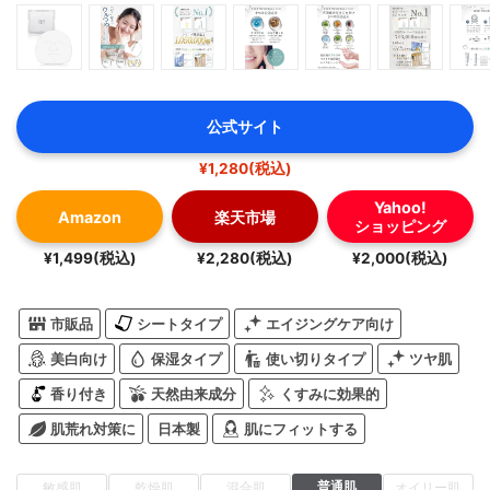
公式サイト
¥1,280(税込)
Yahoo!
Amazon
楽天市場
ショッピング
¥1,499(税込)
¥2,280(税込)
¥2,000(税込)
市販品
シートタイプ
エイジングケア向け
美白向け
保湿タイプ
使い切りタイプ
ツヤ肌
香り付き
天然由来成分
くすみに効果的
肌荒れ対策に
日本製
肌にフィットする
普通肌
敏感肌
乾燥肌
混合肌
オイリー肌