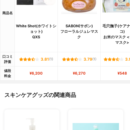
商品名
White Shot(ホワイトシ
SABON(サボン)
毛穴撫子(ケア
ョット)
フローラルジュレマス
コ)
QXS
ク
お米のマスク 
マスク>
口コミ
3.81
(1)
3.79
(1)
3.
評価
値段
¥6,200
¥6,270
¥548
料金
スキンケアグッズの関連商品