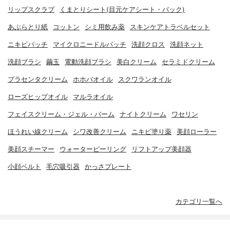
リップスクラブ
くまとりシート(目元ケアシート・パック)
あぶらとり紙
コットン
シミ用飲み薬
スキンケアトラベルセット
ニキビパッチ
マイクロニードルパッチ
洗顔クロス
洗顔ネット
洗顔ブラシ
繭玉
電動洗顔ブラシ
美白クリーム
セラミドクリーム
プラセンタクリーム
ホホバオイル
スクワランオイル
ローズヒップオイル
マルラオイル
フェイスクリーム・ジェル・バーム
ナイトクリーム
ワセリン
ほうれい線クリーム
シワ改善クリーム
ニキビ塗り薬
美顔ローラー
美顔スチーマー
ウォーターピーリング
リフトアップ美顔器
小顔ベルト
毛穴吸引器
かっさプレート
カテゴリ一覧へ