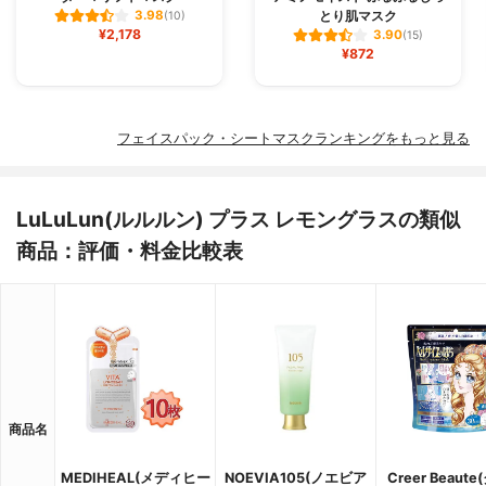
とり肌マスク
3.98
(10)
¥2,178
3.90
(15)
¥872
フェイスパック・シートマスクランキングをもっと見る
LuLuLun(ルルルン) プラス レモングラスの類似
商品：評価・料金比較表
商品名
MEDIHEAL(メディヒー
NOEVIA105(ノエビア
Creer Beaut