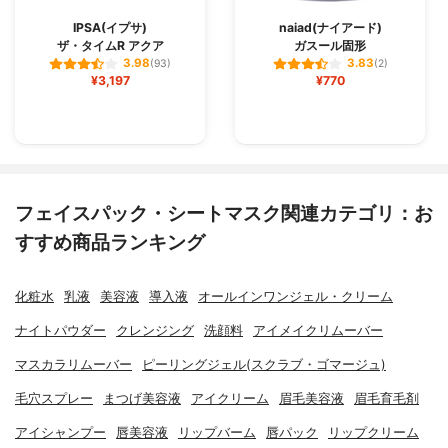
IPSA(イプサ)
naiad(ナイアード)
ザ・タイムR アクア
ガスール固形
3.98
3.83
(93)
(2)
¥3,197
¥770
フェイスパック・シートマスク関連カテゴリ：お
すすめ商品ランキング
化粧水
乳液
美容液
導入液
オールインワンジェル・クリーム
ナイトパウダー
クレンジング
洗顔料
アイメイクリムーバー
マスカラリムーバー
ピーリングジェル(スクラブ・ゴマージュ)
毛穴スプレー
まつげ美容液
アイクリーム
眉毛美容液
眉毛育毛剤
アイシャンプー
唇美容液
リップバーム
唇パック
リップクリーム