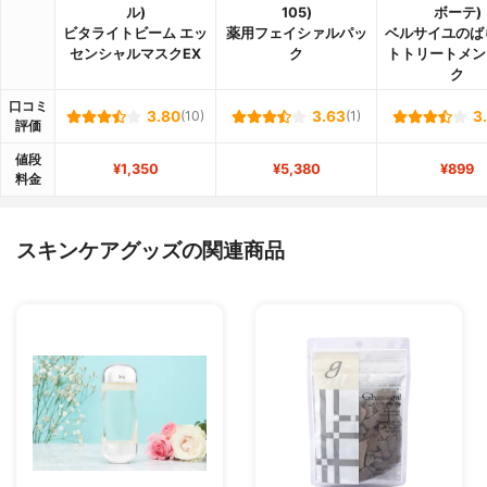
ル)
105)
ボーテ)
ビタライトビーム エッ
薬用フェイシァルパッ
ベルサイユのば
センシャルマスクEX
ク
トトリートメン
ク
口コミ
3.80
(10)
3.63
(1)
3
評価
値段
¥1,350
¥5,380
¥899
料金
スキンケアグッズの関連商品