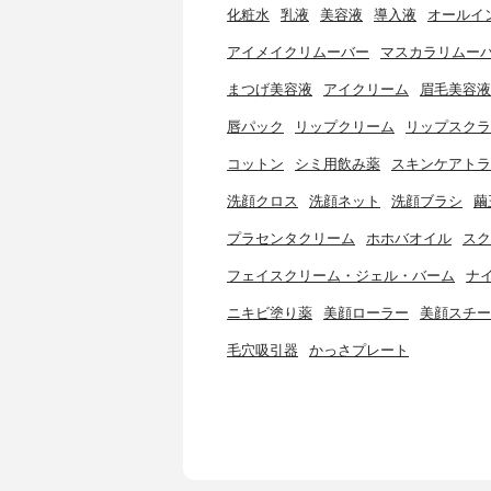
化粧水
乳液
美容液
導入液
オールイ
アイメイクリムーバー
マスカラリムー
まつげ美容液
アイクリーム
眉毛美容液
唇パック
リップクリーム
リップスクラ
コットン
シミ用飲み薬
スキンケアトラ
洗顔クロス
洗顔ネット
洗顔ブラシ
繭
プラセンタクリーム
ホホバオイル
スク
フェイスクリーム・ジェル・バーム
ナ
ニキビ塗り薬
美顔ローラー
美顔スチー
毛穴吸引器
かっさプレート