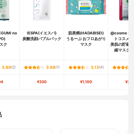
GUMI no
IESPA(イエスパ)
肌美精(HADABISEI)
@cosme ni
PO)
炭酸洗顔バブルパック
うるーぷ おフロあがり
トコスメニ
スク
マスク
美肌の貯蔵庫
縮マスク 
3.89
(2)
3.68
(1)
3.13
(4)
94
¥330
¥1,100
¥20
品