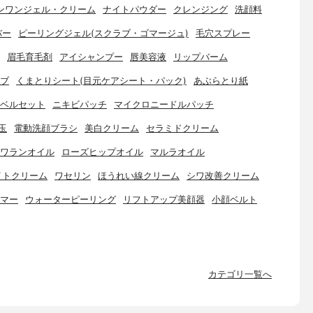
ンワンジェル・クリーム
ナイトパウダー
クレンジング
洗顔料
バー
ピーリングジェル(スクラブ・ゴマージュ)
毛穴スプレー
眉毛育毛剤
アイシャンプー
唇美容液
リップバーム
ブ
くまとりシート(目元ケアシート・パック)
あぶらとり紙
ベルセット
ニキビパッチ
マイクロニードルパッチ
玉
電動洗顔ブラシ
美白クリーム
セラミドクリーム
ワランオイル
ローズヒップオイル
マルラオイル
イトクリーム
ワセリン
ほうれい線クリーム
シワ改善クリーム
マー
ウォーターピーリング
リフトアップ美顔器
小顔ベルト
カテゴリ一覧へ