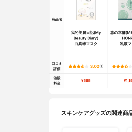
商品名
我的美麗日記(My
恵の本舗(ME
Beauty Diary)
HON
白真珠マスク
乳液マ
口コミ
3.02
(1)
評価
値段
¥565
¥1,1
料金
スキンケアグッズの関連商