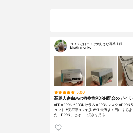
コスメと口コミが大好きな専業主婦
kirakiranoriko
5.00
高麗人参由来の植物性PDRN配合のデイリ
#PR #PDRN #PDRNセラム #PDRNマスク #PD
ョット #美容液 #ツヤ肌 #VT 最近よく目にする
た「PDRN」とは、…
続きを見る