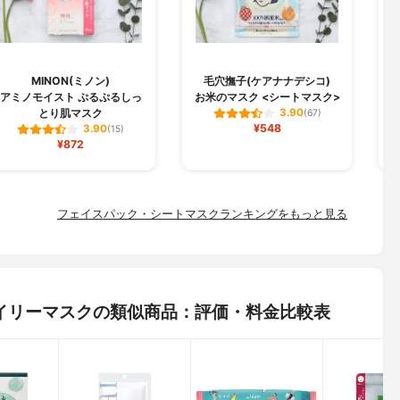
MINON(ミノン)
毛穴撫子(ケアナナデシコ)
B
アミノモイスト ぷるぷるしっ
お米のマスク <シートマスク>
とり肌マスク
3.90
(67)
¥548
3.90
(15)
¥872
フェイスパック・シートマスクランキングをもっと見る
+ デイリーマスクの類似商品：評価・料金比較表