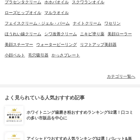
プラセンタクリーム
ホホバオイル
スクワランオイル
ローズヒップオイル
マルラオイル
フェイスクリーム・ジェル・バーム
ナイトクリーム
ワセリン
ほうれい線クリーム
シワ改善クリーム
ニキビ塗り薬
美顔ローラー
美顔スチーマー
ウォーターピーリング
リフトアップ美顔器
小顔ベルト
毛穴吸引器
かっさプレート
カテゴリ一覧へ
よく見られている人気おすすめ記事
ホワイトニング歯磨き粉おすすめランキング52選！口コミ
の多い市販品を中心に
アイシャドウおすすめ人気ランキング52選！パレット&単