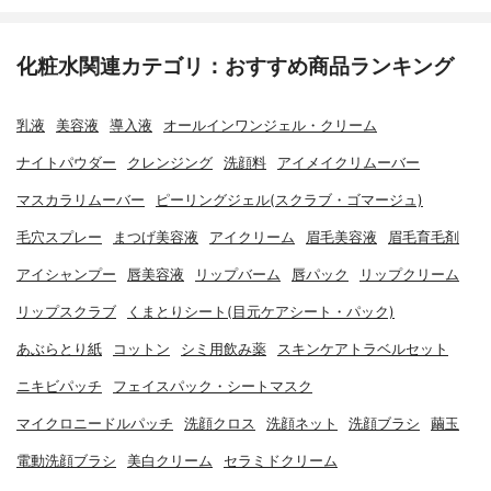
化粧水関連カテゴリ：おすすめ商品ランキング
乳液
美容液
導入液
オールインワンジェル・クリーム
ナイトパウダー
クレンジング
洗顔料
アイメイクリムーバー
マスカラリムーバー
ピーリングジェル(スクラブ・ゴマージュ)
毛穴スプレー
まつげ美容液
アイクリーム
眉毛美容液
眉毛育毛剤
アイシャンプー
唇美容液
リップバーム
唇パック
リップクリーム
リップスクラブ
くまとりシート(目元ケアシート・パック)
あぶらとり紙
コットン
シミ用飲み薬
スキンケアトラベルセット
ニキビパッチ
フェイスパック・シートマスク
マイクロニードルパッチ
洗顔クロス
洗顔ネット
洗顔ブラシ
繭玉
電動洗顔ブラシ
美白クリーム
セラミドクリーム