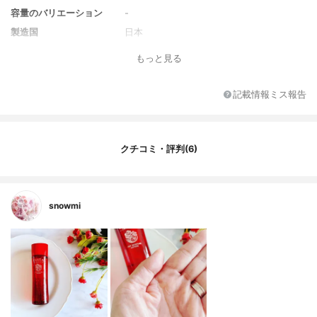
容量のバリエーション
-
製造国
日本
香り
ナチュラルローズの香り
もっと見る
対象年代
50代
薬用成分
-
記載情報ミス報告
全成分
水、グリセリン、エタノール、DPG、BG、
PEG-75、マルチトール、コメ発酵液、PEG
-60水添ヒマシ油、ポリソルベート20、メ
クチコミ・評判(6)
チルグルセス-20、ダマスクバラ花水、クエ
ン酸Na、ヒドロキシプロピルメチルセルロ
ース、EDTA-2Na、クエン酸、香料、メト
キシケイヒ酸エチルヘキシル、ヒアルロン
酸Na、ダイズ芽エキス、リンゴ果実エキ
snowmi
ス、アセロラ果実エキス、キイチゴエキ
ス、水溶性コラーゲン、キュウリ果実エキ
ス、フェノキシエタノール