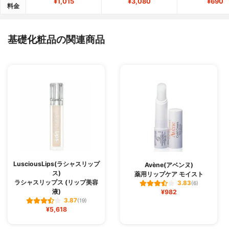
¥1,015
¥3,080
¥690
料金
基礎化粧品の関連商品
LusciousLips(ラシャスリップ
Avène(アベンヌ)
ス)
薬用リップケア モイスト
ラシャスリップス (リップ美容
3.83
(6)
液)
¥982
3.87
(19)
¥5,618