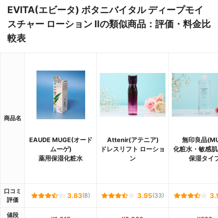
EVITA(エビータ) ボタニバイタル ディープモイ
スチャー ローション Ⅱの類似商品：評価・料金比
較表
商品名
EAUDE MUGE(オード
Attenir(アテニア)
無印良品(MU
ムーゲ)
ドレスリフト ローショ
化粧水・敏感肌
薬用保湿化粧水
ン
保湿タイ
口コミ
3.83
(8)
3.95
(33)
3.
評価
値段