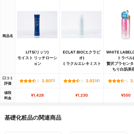
商品名
LITS(リッツ)
ECLAT BIO(エクラビ
WHITE LABE
モイスト リッチローシ
オ)
トラベル
ョン
ミラクルエレキミスト
贅沢プラセンタ
ちり白肌美
口コミ
3.90
(1)
3.92
(4)
3
評価
値段
¥1,428
¥1,230
¥550
料金
基礎化粧品の関連商品