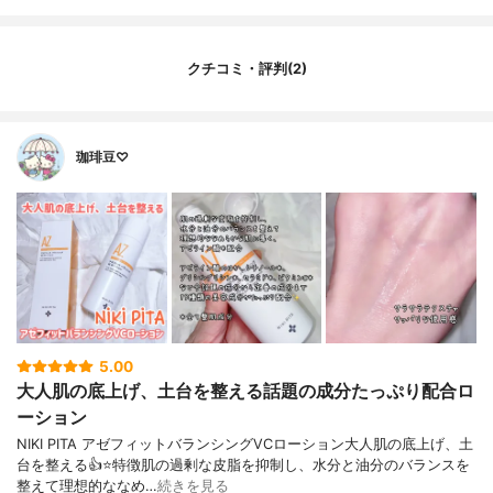
クチコミ・評判(2)
珈琲豆♡
5.00
大人肌の底上げ、土台を整える話題の成分たっぷり配合ロ
ーション
NIKI PITA アゼフィットバランシングVCローション大人肌の底上げ、土
台を整える👍⭐️特徴肌の過剰な皮脂を抑制し、水分と油分のバランスを
整えて理想的ななめ…
続きを見る