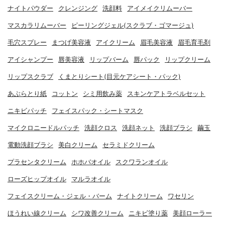
ナイトパウダー
クレンジング
洗顔料
アイメイクリムーバー
マスカラリムーバー
ピーリングジェル(スクラブ・ゴマージュ)
毛穴スプレー
まつげ美容液
アイクリーム
眉毛美容液
眉毛育毛剤
アイシャンプー
唇美容液
リップバーム
唇パック
リップクリーム
リップスクラブ
くまとりシート(目元ケアシート・パック)
あぶらとり紙
コットン
シミ用飲み薬
スキンケアトラベルセット
ニキビパッチ
フェイスパック・シートマスク
マイクロニードルパッチ
洗顔クロス
洗顔ネット
洗顔ブラシ
繭玉
電動洗顔ブラシ
美白クリーム
セラミドクリーム
プラセンタクリーム
ホホバオイル
スクワランオイル
ローズヒップオイル
マルラオイル
フェイスクリーム・ジェル・バーム
ナイトクリーム
ワセリン
ほうれい線クリーム
シワ改善クリーム
ニキビ塗り薬
美顔ローラー