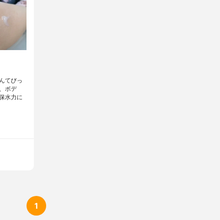
んてびっ
、ボデ
保水力に
1