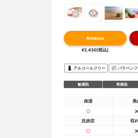
Amazon
¥2,430(税込)
アルコールフリー
パラベンフ
敏感肌
乾燥肌
保湿
美
抗炎症
収