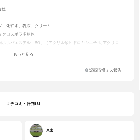
会社
グ、化粧水、乳液、クリーム
ミクロスポラ多糖体
解ホホバエステル、BG、（アクリル酸ヒドロキシエチル/アクリロ
ルタウリンNa） コポリマー、クエン酸、架橋型ゼラチン、フォリ
もっと見る
スポラ多糖体、ローズマリー葉エキス、プエラリア ミリフィカ根エ
クサエキス、チャ葉エキス、ダイズイソフラボン、ザクロエキス、
エキス、 カラトウキ根エキス、カミツレ花エキス、カッコンエキ
記載情報ミス報告
ン根エキス、イタドリ根エキス、アメリカショ ウマ根エキス、アカ
エキス、カルボマー、フェノキシエタノール、水酸化Na、ヒノキ葉
クチコミ・評判(3)
恵未