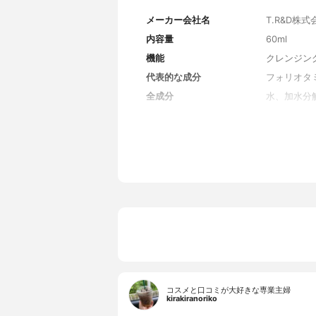
メーカー会社名
T.R&D株式
内容量
60ml
機能
クレンジン
代表的な成分
フォリオタ
全成分
水、加水分
イルジメチ
オタミクロ
キス、ツボ
カンゾウ根
ス、オウゴ
ツメクサ花
油
コスメと口コミが大好きな専業主婦
kirakiranoriko