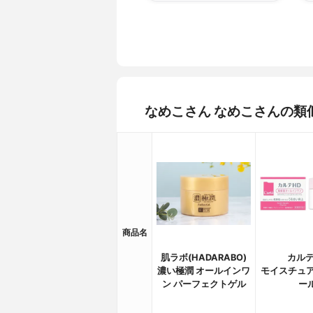
なめこさん なめこさんの類
商品名
肌ラボ(HADARABO)
カルテ
濃い極潤 オールインワ
モイスチュア
ン パーフェクトゲル
ー