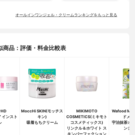
オールインワンジェル・クリームランキングをもっと見る
似商品：評価・料金比較表
HD
MoccHi SKIN(モッチス
MIKIMOTO
Wafood M
 インスト
キン)
COSMETICS(ミキモト
ドメイ
ル
吸着もちクリーム
コスメティックス)
宇治抹茶オ
リンクル＆ホワイト ス
ンジ
キンパーフェクション