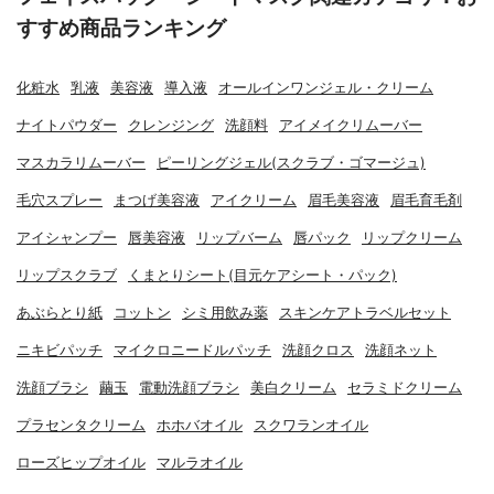
すすめ商品ランキング
化粧水
乳液
美容液
導入液
オールインワンジェル・クリーム
ナイトパウダー
クレンジング
洗顔料
アイメイクリムーバー
マスカラリムーバー
ピーリングジェル(スクラブ・ゴマージュ)
毛穴スプレー
まつげ美容液
アイクリーム
眉毛美容液
眉毛育毛剤
アイシャンプー
唇美容液
リップバーム
唇パック
リップクリーム
リップスクラブ
くまとりシート(目元ケアシート・パック)
あぶらとり紙
コットン
シミ用飲み薬
スキンケアトラベルセット
ニキビパッチ
マイクロニードルパッチ
洗顔クロス
洗顔ネット
洗顔ブラシ
繭玉
電動洗顔ブラシ
美白クリーム
セラミドクリーム
プラセンタクリーム
ホホバオイル
スクワランオイル
ローズヒップオイル
マルラオイル