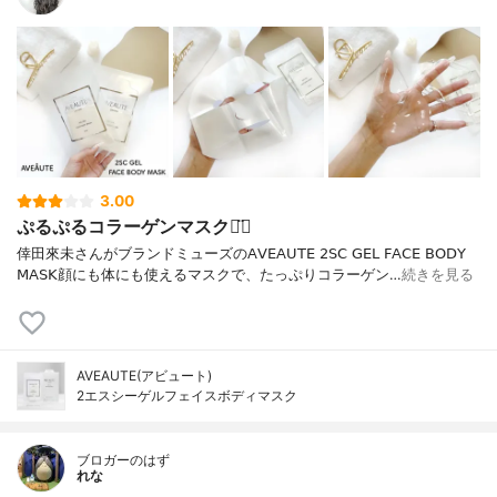
酸Na、カンゾウ根エキス、チャ葉エキス、
アンザンジュエキス、スベリヒユエキス、
ユ ビキノン、クロルフェネシン、メチルパ
ラベン、香料
内容量
25ml×5枚
香り
香料使用
製造国
日本
内容量のバリエーション
なし
3.00
ぷるぷるコラーゲンマスク◡̈⃝
倖田來未さんがブランドミューズの 𝖠𝖵𝖤𝖠𝖴𝖳𝖤 𝟤𝖲𝖢 𝖦𝖤𝖫 𝖥𝖠𝖢𝖤 𝖡𝖮𝖣𝖸
𝖬𝖠𝖲𝖪 顔にも体にも使えるマスクで、 たっぷりコラーゲン…
続きを見る
AVEAUTE(アビュート)
2エスシーゲルフェイスボディマスク
ブロガーのはず
れな