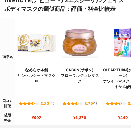
AVEAUTE(アビュート) 2エスシーゲルフェイス
ボディマスクの類似商品：評価・料金比較表
商品名
なめらか本舗
SABON(サボン)
CLEAR TURN
リンクルシートマスク
フローラルジュレマス
ーン)
N
ク
ホワイトマスク 
キサム酸
口コミ
3.82
(4)
3.79
(1)
3
評価
値段
¥907
¥6,270
¥449
料金