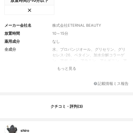
放置時間が10分以下
メーカー会社名
株式会社ETERNAL BEAUTY
放置時間
10～15分
薬用成分
なし
全成分
水、プロパンジオール、グリセリン、グリ
セレス-26、ベタイン、加水分解コラーゲ
ン、アデ ニン、アラニン、アルギニン、ア
スパラギン、アスパラギン酸、アデノシ
もっと見る
ン、システインHCl、シスチン、 グルコー
ス、グルタミン酸、グルタミン、グルタチ
オン、グリシン、ヒスチジン、ヒスチジンH
記載情報ミス報告
Cl、ヒドロ キシプロリン、イノシトール、
イソロイシン、ロイシン、リシン、リシンH
Cl、メチオニン、ナイアシン アミド、フェ
ニルアラニン、プロリン、ピリドキシンHC
クチコミ・評判(3)
l、セリン、トレオニン、トリプトファン、
チロシ ン、バリン、システイン、アスコル
ビン酸、ソルビトール、キサンタンガム、
ヒドロキシエチルセルロー ス、ヒアルロン
shiro