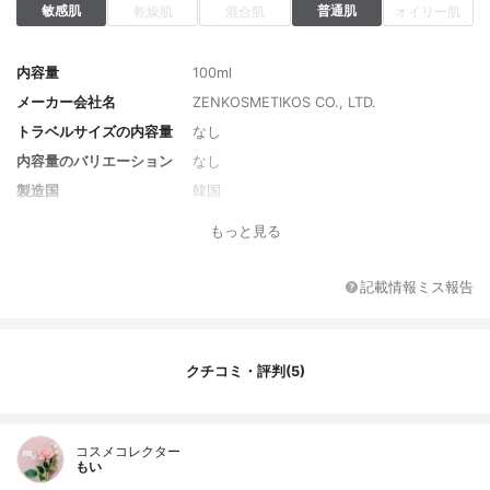
敏感肌
普通肌
乾燥肌
混合肌
オイリー肌
内容量
100ml
メーカー会社名
ZENKOSMETIKOS CO., LTD.
トラベルサイズの内容量
なし
内容量のバリエーション
なし
製造国
韓国
香り
植物の香り
もっと見る
対象年代
全年代
薬用成分
なし
記載情報ミス報告
全成分
チャ葉エキス、水、グリセリン、ペンチレ
ングリコール、ＢＧ、ダマスクバラ花水、
スクレロチウムガム、ヨモギ葉エキス、ベ
クチコミ・評判(5)
タイン、ヒアルロン酸Ｎａ、加水分解ヒア
ルロン酸、ヒアルロン酸、ポリグルタミン
酸、クエン酸
コスメコレクター
もい