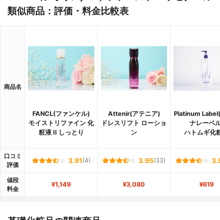
類似商品：評価・料金比較表
商品名
FANCL(ファンケル)
Attenir(アテニア)
Platinum Lab
モイストリファイン 化
ドレスリフト ローショ
ナレーベル
粧液 II しっとり
ン
ハトムギ化
口コミ
3.91
(4)
3.95
(33)
3.
評価
値段
¥1,149
¥3,080
¥619
料金