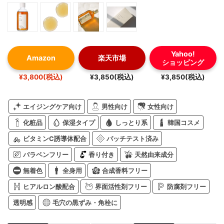
Yahoo!
Amazon
楽天市場
ショッピング
¥3,800(税込)
¥3,850(税込)
¥3,850(税込)
エイジングケア向け
男性向け
女性向け
化粧品
保湿タイプ
しっとり系
韓国コスメ
ビタミンC誘導体配合
パッチテスト済み
パラベンフリー
香り付き
天然由来成分
無着色
全身用
合成香料フリー
ヒアルロン酸配合
界面活性剤フリー
防腐剤フリー
透明感
毛穴の黒ずみ・角栓に