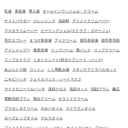
乳液
美容液
導入液
オールインワンジェル・クリーム
ナイトパウダー
クレンジング
洗顔料
アイメイクリムーバー
マスカラリムーバー
ピーリングジェル(スクラブ・ゴマージュ)
毛穴スプレー
まつげ美容液
アイクリーム
眉毛美容液
眉毛育毛剤
アイシャンプー
唇美容液
リップバーム
唇パック
リップクリーム
リップスクラブ
くまとりシート(目元ケアシート・パック)
あぶらとり紙
コットン
シミ用飲み薬
スキンケアトラベルセット
ニキビパッチ
フェイスパック・シートマスク
マイクロニードルパッチ
洗顔クロス
洗顔ネット
洗顔ブラシ
繭玉
電動洗顔ブラシ
美白クリーム
セラミドクリーム
プラセンタクリーム
ホホバオイル
スクワランオイル
ローズヒップオイル
マルラオイル
フェイスクリーム・ジェル・バーム
ナイトクリーム
ワセリン