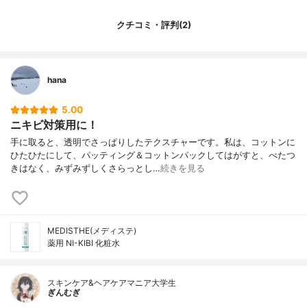
タンジオール、メタクリロイルオキシエチ
クチコミ・評判(2)
ルホスホリルコリン・メタクリル酸ブチル
共重合体液、エタノール、無水クエン酸、
クエン酸Na、ヒアルロン酸Na-2、ヒオウギ
抽出液、レモングラス抽出液、オウバクエ
キス、無水エタノール、ツボクサエキス、
hana
オウゴンエキス、イタドリエキス、甘草エ
キス、茶エキス-1、ローズマリーエキス、
5.00
カモミラエキス-1、ノバラエキス、フェノ
ニキビ対策用に！
キシエタノール
手に取ると、透明でさっぱりしたテクスチャーです。私は、コットンに
ひたひたにして、パッティング＆コットンパックしてはがすと、べたつ
きはなく、みずみずしくさらっとし…
続きを見る
MEDISTHE(メディステ)
薬用 NI-KIBI 化粧水
スキンケア&ヘアケアマニア大学生
ぎんむぎ