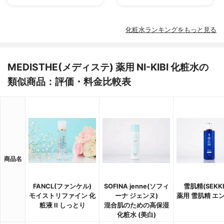
化粧水ランキングをもっと見る
MEDISTHE(メディステ) 薬用 NI-KIBI 化粧水の
類似商品：評価・料金比較表
商品名
FANCL(ファンケル)
SOFINA jenne(ソフィ
雪肌精(SEKKI
モイストリファイン 化
ーナ ジェンヌ)
薬用 雪肌精 エ
粧液 II しっとり
混合肌のための高保湿
化粧水 (美白)