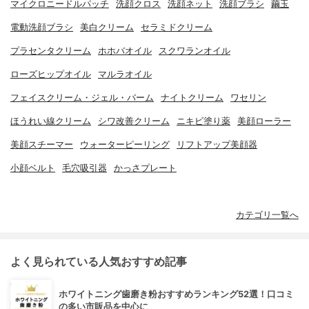
マイクロニードルパッチ
洗顔クロス
洗顔ネット
洗顔ブラシ
繭玉
電動洗顔ブラシ
美白クリーム
セラミドクリーム
プラセンタクリーム
ホホバオイル
スクワランオイル
ローズヒップオイル
マルラオイル
フェイスクリーム・ジェル・バーム
ナイトクリーム
ワセリン
ほうれい線クリーム
シワ改善クリーム
ニキビ塗り薬
美顔ローラー
美顔スチーマー
ウォーターピーリング
リフトアップ美顔器
小顔ベルト
毛穴吸引器
かっさプレート
カテゴリ一覧へ
よく見られている人気おすすめ記事
ホワイトニング歯磨き粉おすすめランキング52選！口コミ
の多い市販品を中心に