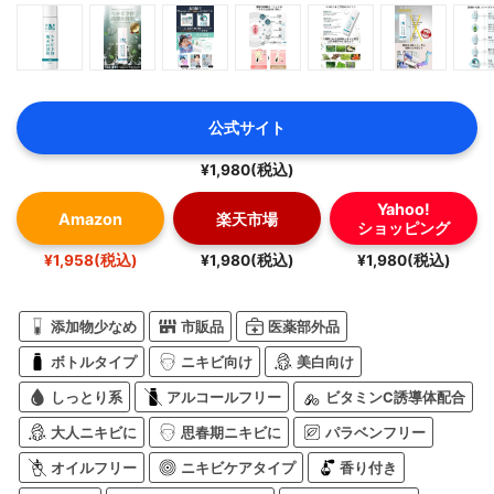
公式サイト
¥1,980(税込)
Yahoo!
Amazon
楽天市場
ショッピング
¥1,958(税込)
¥1,980(税込)
¥1,980(税込)
添加物少なめ
市販品
医薬部外品
ボトルタイプ
ニキビ向け
美白向け
しっとり系
アルコールフリー
ビタミンC誘導体配合
大人ニキビに
思春期ニキビに
パラベンフリー
オイルフリー
ニキビケアタイプ
香り付き