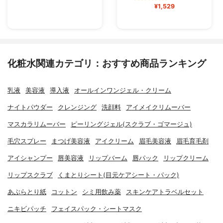
¥1,529
化粧水関連カテゴリ：おすすめ商品ランキング
乳液
美容液
導入液
オールインワンジェル・クリーム
ナイトパウダー
クレンジング
洗顔料
アイメイクリムーバー
マスカラリムーバー
ピーリングジェル(スクラブ・ゴマージュ)
毛穴スプレー
まつげ美容液
アイクリーム
眉毛美容液
眉毛育毛剤
アイシャンプー
唇美容液
リップバーム
唇パック
リップクリーム
リップスクラブ
くまとりシート(目元ケアシート・パック)
あぶらとり紙
コットン
シミ用飲み薬
スキンケアトラベルセット
ニキビパッチ
フェイスパック・シートマスク