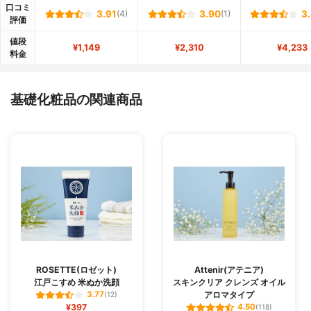
口コミ
3.91
(4)
3.90
(1)
3
評価
値段
¥1,149
¥2,310
¥4,233
料金
基礎化粧品の関連商品
ROSETTE(ロゼット)
Attenir(アテニア)
江戸こすめ 米ぬか洗顔
スキンクリア クレンズ オイル
アロマタイプ
3.77
(12)
¥397
4.50
(118)