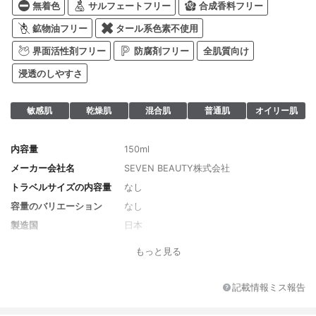
無着色
サルフェートフリー
合成香料フリー
鉱物油フリー
タール系色素不使用
界面活性剤フリー
防腐剤フリー
全肌質向け
浸透のしやすさ
敏感肌
乾燥肌
混合肌
普通肌
オイリー肌
内容量
150ml
メーカー会社名
SEVEN BEAUTY株式会社
トラベルサイズの内容量
なし
容量のバリエーション
なし
製造国
日本
香り
やわらかな香り
もっと見る
対象年代
全年代
薬用成分
サリチル酸、グリチルリチン酸2K
記載情報ミス報告
全成分
BG、dl-α-トコフェロール 2-L-アスコルビ
ン酸リン酸ジエステルカリウム塩、1,2-ペン