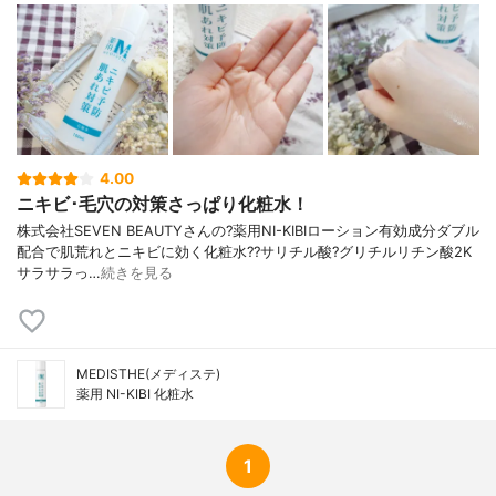
4.00
ニキビ･毛穴の対策さっぱり化粧水！
株式会社SEVEN BEAUTYさんの?薬用NI-KIBIローション有効成分ダブル
配合で肌荒れとニキビに効く化粧水??サリチル酸?グリチルリチン酸2K
サラサラっ…
続きを見る
MEDISTHE(メディステ)
薬用 NI-KIBI 化粧水
1