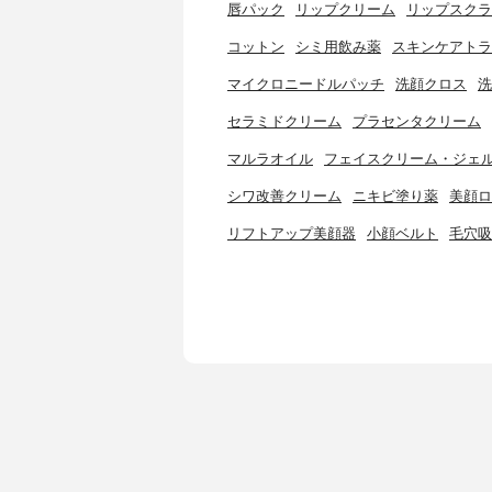
唇パック
リップクリーム
リップスクラ
コットン
シミ用飲み薬
スキンケアトラ
マイクロニードルパッチ
洗顔クロス
洗
セラミドクリーム
プラセンタクリーム
マルラオイル
フェイスクリーム・ジェ
シワ改善クリーム
ニキビ塗り薬
美顔ロ
リフトアップ美顔器
小顔ベルト
毛穴吸