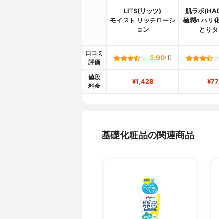
LITS(リッツ)
肌ラボ(HAD
モイスト リッチローシ
極潤α ハリ
ョン
とりタ
口コミ
3.90
(1)
評価
値段
¥1,428
¥77
料金
基礎化粧品の関連商品