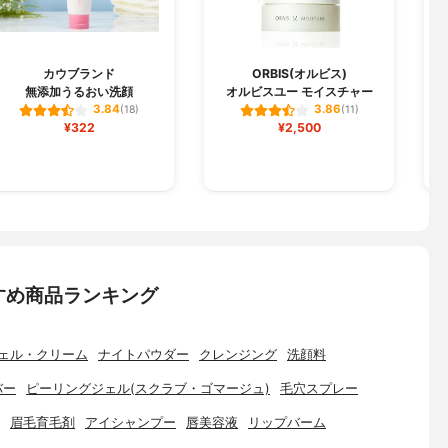
カウブランド
ORBIS(オルビス)
無添加うるおい洗顔
オルビスユー モイスチャー
3.84
3.86
(18)
(11)
¥322
¥2,500
すめ商品ランキング
ェル・クリーム
ナイトパウダー
クレンジング
洗顔料
バー
ピーリングジェル(スクラブ・ゴマージュ)
毛穴スプレー
眉毛育毛剤
アイシャンプー
唇美容液
リップバーム