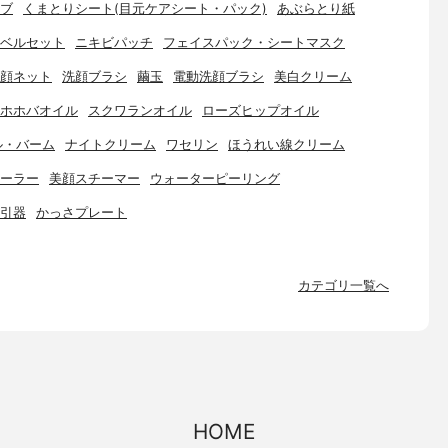
ブ
くまとりシート(目元ケアシート・パック)
あぶらとり紙
ベルセット
ニキビパッチ
フェイスパック・シートマスク
顔ネット
洗顔ブラシ
繭玉
電動洗顔ブラシ
美白クリーム
ホホバオイル
スクワランオイル
ローズヒップオイル
ル・バーム
ナイトクリーム
ワセリン
ほうれい線クリーム
ーラー
美顔スチーマー
ウォーターピーリング
引器
かっさプレート
カテゴリ一覧へ
HOME