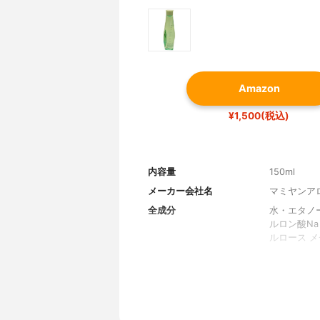
Amazon
¥1,500(税込)
内容量
150ml
メーカー会社名
マミヤンア
全成分
水・エタノ
ルロン酸N
ルロース 