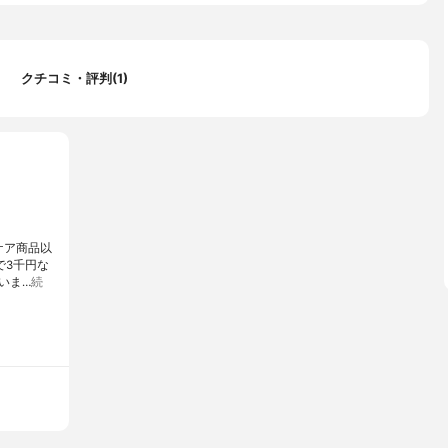
クチコミ・評判(1)
ケア商品以
で3千円な
いま…
続