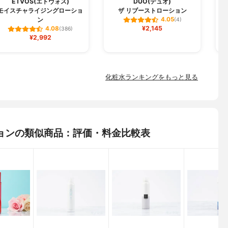
ETVOS(エトヴォス)
DUO(デュオ)
モイスチャライジングローショ
ザ リブーストローション
ン
4.05
(4)
¥2,145
4.08
(386)
¥2,992
化粧水ランキングをもっと見る
ョンの類似商品：評価・料金比較表