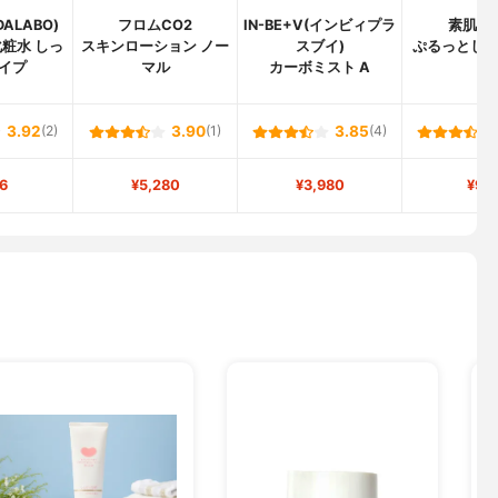
ALABO)
フロムCO2
IN-BE+V(インビィプラ
素肌し
化粧水 しっ
スキンローション ノー
スブイ)
ぷるっとし
イプ
マル
カーボミスト A
3.92
(2)
3.90
(1)
3.85
(4)
6
¥5,280
¥3,980
¥97