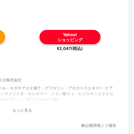
Yahoo!
ショッピング
¥2,047(税込)
ロエ株式会社
ール・キダチアロエ液汁・グリセリン・アロエベラエキス1・ヒア
a ハマメリス水・カルボマー・クエン酸Ｎａ・ヒドロキシエチルセ
メチルパラベン・ポリソルベート80
もっと見る
記載情報ミス報告