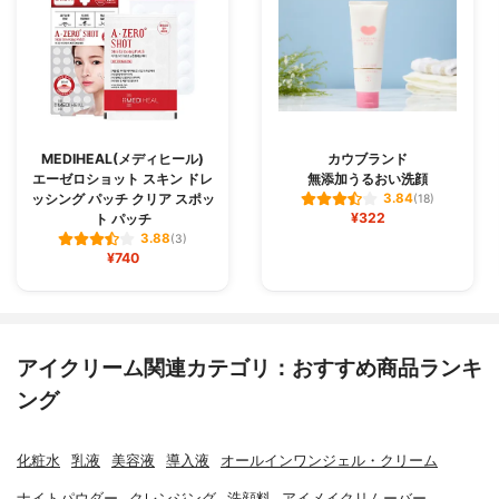
MEDIHEAL(メディヒール)
カウブランド
エーゼロショット スキン ドレ
無添加うるおい洗顔
ッシング パッチ クリア スポッ
3.84
(18)
¥322
ト パッチ
3.88
(3)
¥740
アイクリーム関連カテゴリ：おすすめ商品ランキ
ング
化粧水
乳液
美容液
導入液
オールインワンジェル・クリーム
ナイトパウダー
クレンジング
洗顔料
アイメイクリムーバー