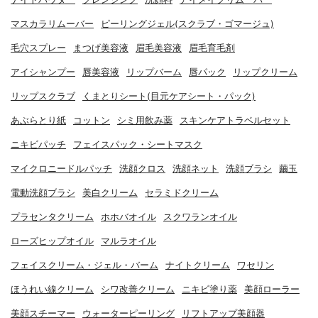
マスカラリムーバー
ピーリングジェル(スクラブ・ゴマージュ)
毛穴スプレー
まつげ美容液
眉毛美容液
眉毛育毛剤
アイシャンプー
唇美容液
リップバーム
唇パック
リップクリーム
リップスクラブ
くまとりシート(目元ケアシート・パック)
あぶらとり紙
コットン
シミ用飲み薬
スキンケアトラベルセット
ニキビパッチ
フェイスパック・シートマスク
マイクロニードルパッチ
洗顔クロス
洗顔ネット
洗顔ブラシ
繭玉
電動洗顔ブラシ
美白クリーム
セラミドクリーム
プラセンタクリーム
ホホバオイル
スクワランオイル
ローズヒップオイル
マルラオイル
フェイスクリーム・ジェル・バーム
ナイトクリーム
ワセリン
ほうれい線クリーム
シワ改善クリーム
ニキビ塗り薬
美顔ローラー
美顔スチーマー
ウォーターピーリング
リフトアップ美顔器