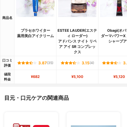
商品名
プラセホワイター
ESTEE LAUDER(エステ
Obagi(オバ
薬用美白アイクリーム
ィ ローダー)
ダーマパワーX
アドバンス ナイト リペ
シャープア
ア アイ SR コンプレッ
クス
口コミ
3.87
(35)
3.15
(4)
3
評価
値段
¥682
¥5,100
¥5,120
料金
目元・口元ケアの関連商品