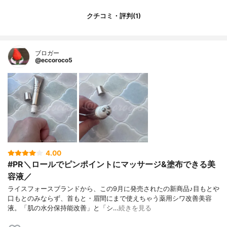
クチコミ・評判(1)
ブロガー
@eccoroco5
4.00
#PR＼ロールでピンポイントにマッサージ&塗布できる美
容液／
ライスフォースブランドから、この9月に発売されたの新商品♪目もとや
口もとのみならず、首もと・眉間にまで使えちゃう薬用シワ改善美容
液。「肌の水分保持能改善」と「シ…
続きを見る