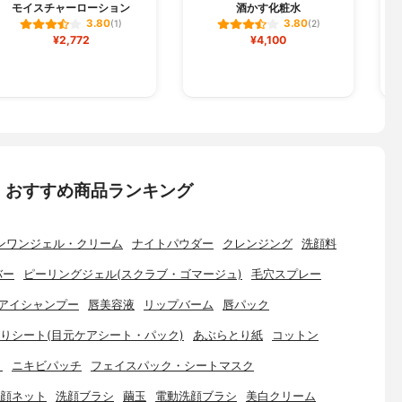
モイスチャーローション
酒かす化粧水
3.80
3.80
(1)
(2)
¥2,772
¥4,100
：おすすめ商品ランキング
ンワンジェル・クリーム
ナイトパウダー
クレンジング
洗顔料
バー
ピーリングジェル(スクラブ・ゴマージュ)
毛穴スプレー
アイシャンプー
唇美容液
リップバーム
唇パック
りシート(目元ケアシート・パック)
あぶらとり紙
コットン
ト
ニキビパッチ
フェイスパック・シートマスク
顔ネット
洗顔ブラシ
繭玉
電動洗顔ブラシ
美白クリーム