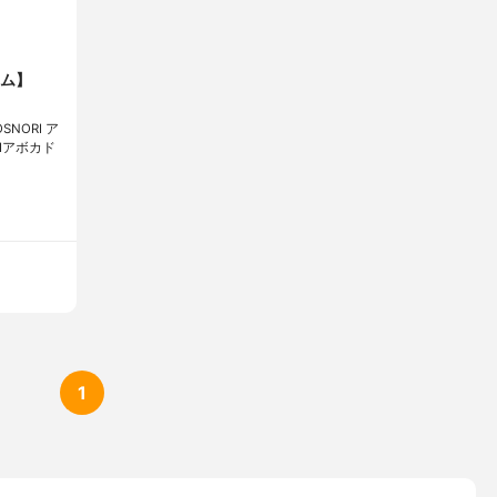
ム】
ORI ア
RIアボカド
1