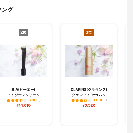
キング
2位
3位
O
B.A(ビーエー)
CLARINS(クラランス)
アイゾーンクリーム
グラン アイ セラム V
3.90
3.89
(8)
(10)
¥14,610
¥6,520