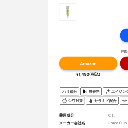
韓国
Amazon
¥1,490(税込)
ハリ成分
無香料
エイジン
シワ対策
セラミド配合
薬用成分
なし
メーカー会社名
Grace Club 