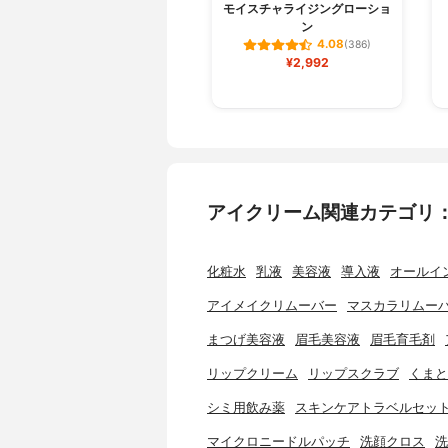
モイスチャライジングローショ
ン
4.08
(386)
¥2,992
アイクリーム関連カテゴリ
化粧水
乳液
美容液
導入液
オールイ
アイメイクリムーバー
マスカラリムー
まつげ美容液
眉毛美容液
眉毛育毛剤
リップクリーム
リップスクラブ
くまと
シミ用飲み薬
スキンケアトラベルセッ
マイクロニードルパッチ
洗顔クロス
洗