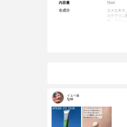
内容量
15ml
全成分
コメエキス
ステアリン
脂、プロパ
油、マコン
キス、キハ
リグリセリル
ルコール、ラ
スポリマー
チン酸ポリ
アリン 酸グ
チルヘキシ
精製水、ED
ストリン、
テアリル/ベ
イエベ春
なゆ