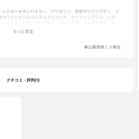
、シクロヘキサシロキサン、グリセリン、水添ポリイソブテン、ジ
酸ポリグリセリル-3メチルグルコース、ナイアシンアミド、シア
ンジオール、セチルアルコール、アボカド油、マカデミアナッツ
ブエキス、タカサブロウ葉エキス、ツボクサエキ スイチジク果実エ
もっと見る
ダ樹皮エキス、カカオ種子エキス、水添レシチン、ステアリン酸ポ
-2,ポリアクリレート-13, ス テアリン酸グリセリル、ベヘニルア
ウリン酸ポリグリセリル-10, (ジメチコン/ビニルジメチコン)クロ
記載情報ミス報告
、ステアロ イルグルタミン酸Na、ステアリルアルコール、ミリス
グリセリル-10、セテアリルアルコール、水添ポリイソブテン, ステ
リセリル(SE), キサンタンガム、コレステロール、パルミチン酸エ
ル、アデノシン、フルクトオリゴ糖、イソステアリン酸ソルビタ ン
TA-2Na,β-グルカン、セラミドNP、加水分解ヒアルロン酸、デキ
クチコミ・評判(1)
ダイマージリノール酸(フィトステリル/イソ ステアリル/セチル/ス
ヘニル)、1,2-ヘキサンジオール、エチルヘキシルグリセリン