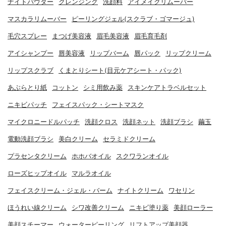
ナイトパウダー
クレンジング
洗顔料
アイメイクリムーバー
マスカラリムーバー
ピーリングジェル(スクラブ・ゴマージュ)
毛穴スプレー
まつげ美容液
眉毛美容液
眉毛育毛剤
アイシャンプー
唇美容液
リップバーム
唇パック
リップクリーム
リップスクラブ
くまとりシート(目元ケアシート・パック)
あぶらとり紙
コットン
シミ用飲み薬
スキンケアトラベルセット
ニキビパッチ
フェイスパック・シートマスク
マイクロニードルパッチ
洗顔クロス
洗顔ネット
洗顔ブラシ
繭玉
電動洗顔ブラシ
美白クリーム
セラミドクリーム
プラセンタクリーム
ホホバオイル
スクワランオイル
ローズヒップオイル
マルラオイル
フェイスクリーム・ジェル・バーム
ナイトクリーム
ワセリン
ほうれい線クリーム
シワ改善クリーム
ニキビ塗り薬
美顔ローラー
美顔スチーマー
ウォーターピーリング
リフトアップ美顔器