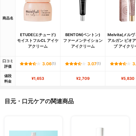
商品名
ETUDE(エチュード)
BENTON(ベントン)
Melvita(メル
モイストフルCL アイケ
ファーメンテイション
アルガン ビオ
アクリーム
アイクリーム
ブ アイクリ
口コミ
3.06
(1)
3.07
(1)
3
評価
値段
¥1,653
¥2,709
¥5,830
料金
目元・口元ケアの関連商品