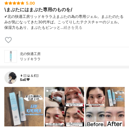
5.00
\まぶたにはまぶた専用のものを/
✔︎北の快適工房リッドキララ上まぶたの為の専用ジェル。まぶたのたる
みが気になってきた30代半ば。こってりしたテクスチャーのジェル。
保湿力もあり、まぶたもピンッと…
続きを見る
北の快適工房
リッドキララ
👩🏻‍💻＆💃🏻
SaE💜