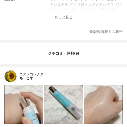
キシエチル/アクリロイルジメチルタウリン
Na）コポリマー、ペンチレングリコール、
ネムノキ樹皮エキス、カラスムギ穀粒エキ
もっと見る
ス、加水分解ゴマタンパクPGプロピルメチ
ルシランジオール、イノンドエキス、トリ
フルオロアセチルトリペプチド-2、PVP、
記載情報ミス報告
トリエチルヘキサノイン、フェニルトリメ
チコン、エチルヘキシルグリセリン、(アク
リレーツ/アクリル酸アルキル(C10-30))ク
ロスポリマー、ポリソルベート60、イソス
クチコミ・評判(9)
テアリン酸ソルビタン、ミリスチン酸ポリ
グリセリル-10、水酸化K、ヒドロキシプロ
ピルシクロデキストリン、アクリレーツコ
コスメコレクター
ポリマー、ブチルカルバミン酸ヨウ化プロ
ちーこす
ピニル、ダルトシド、（VP/ポリカルバミル
ポリグリコール）エステル、キサンタンガ
ム、デキストラン