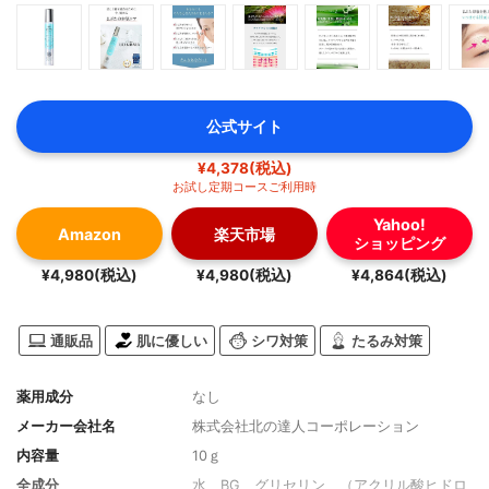
公式サイト
¥4,378(税込)
お試し定期コースご利用時
Yahoo!
Amazon
楽天市場
ショッピング
¥4,980(税込)
¥4,980(税込)
¥4,864(税込)
通販品
肌に優しい
シワ対策
たるみ対策
薬用成分
なし
メーカー会社名
株式会社北の達人コーポレーション
内容量
10ｇ
全成分
水、BG、グリセリン、（アクリル酸ヒドロ