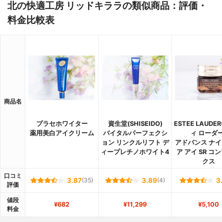
北の快適工房 リッドキララの類似商品：評価・
料金比較表
商品名
プラセホワイター
資生堂(SHISEIDO)
ESTEE LAUDE
薬用美白アイクリーム
バイタルパーフェクシ
ィ ローダー
ョン リンクルリフト デ
アドバンス ナイ
ィープレチノホワイト4
ア アイ SR コ
クス
口コミ
3.87
(35)
3.89
(4)
3
評価
値段
¥682
¥11,299
¥5,100
料金