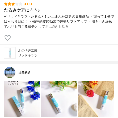
3.00
たるみケアに＾＾♪
✔︎リッドキララ・たるんとした上まぶた対策の専用商品 ・塗って１分で
ぱっちり目に！ ・物理的皮膜効果で速効リフトアップ ・肌を引き締め
てハリを与える成分としてネ…
続きを見る
北の快適工房
リッドキララ
日高あき