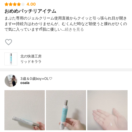
4.00
おめめパッチリアイテム
まぶた専用のジェルクリーム使用直後からクイッと引っ張られ目が開き
ます👀持続力はわかりませんが、むくんだ時など朝使うと腫れがひくの
で気に入っていますᰔᩚ肌に優しい…
続きを見る
北の快適工房
リッドキララ
3歳＆0歳boy×OL🤍
coala