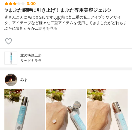
3.00
✨まぶた瞬時に引き上げ！まぶた専用美容ジェル✨
皆さんこんにちは☺️SaEですꪔ̤̱ꪔ̤̱ꪔ̤̱実は奥二重の私…アイプチやメザイ
ク、アイテープなど様々な二重アイテムを使用してきましたがどれもま
ぶたに負担がかか…
続きを見る
北の快適工房
リッドキララ
みま