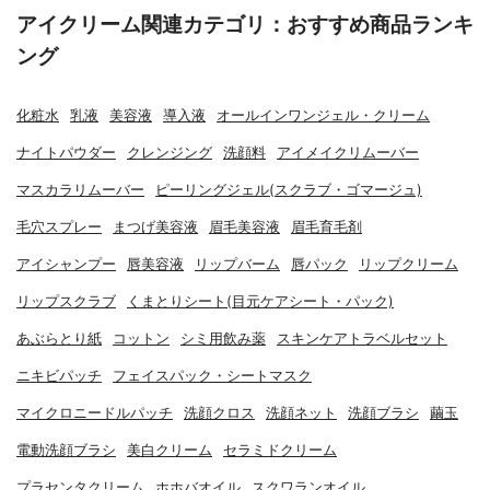
アイクリーム関連カテゴリ：おすすめ商品ランキ
ング
化粧水
乳液
美容液
導入液
オールインワンジェル・クリーム
ナイトパウダー
クレンジング
洗顔料
アイメイクリムーバー
マスカラリムーバー
ピーリングジェル(スクラブ・ゴマージュ)
毛穴スプレー
まつげ美容液
眉毛美容液
眉毛育毛剤
アイシャンプー
唇美容液
リップバーム
唇パック
リップクリーム
リップスクラブ
くまとりシート(目元ケアシート・パック)
あぶらとり紙
コットン
シミ用飲み薬
スキンケアトラベルセット
ニキビパッチ
フェイスパック・シートマスク
マイクロニードルパッチ
洗顔クロス
洗顔ネット
洗顔ブラシ
繭玉
電動洗顔ブラシ
美白クリーム
セラミドクリーム
プラセンタクリーム
ホホバオイル
スクワランオイル