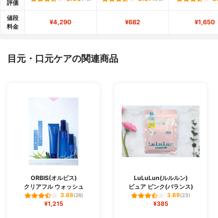
評価
値段
¥4,290
¥682
¥1,650
料金
目元・口元ケアの関連商品
ORBIS(オルビス)
LuLuLun(ルルルン)
クリアフル ウォッシュ
ピュア ピンク(バランス)
3.88
3.89
(26)
(23)
¥1,215
¥385