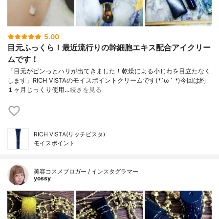
ルホン酸Na、パルミチン酸レチノール、コ
ーン油、イソマルト、クチナシ果実エキ
ス、3－O－エチルアスコルビン酸、ヒアル
ロン酸Na、ナイアシンアミド、パルミチン
5.00
酸アスコルビルリン酸３Na、加水分解コラ
目元ふっくら！最近流行りの幹細胞エキス配合アイクリー
ーゲン、 水添ナタネ油アルコール、（クエ
ムです！
ン酸/乳酸/リノール酸/オレイン酸）グリセ
リル、レシチン、オリーブ果実油、クダモ
「目元がピンっとハリが出てきました！乾燥による小じわを目立たなく
ノトケイソウ果実エキス、安息香酸Na、ト
します」RICH VISTAのモイスポイントクリームです(*´ω｀*)今回は約
ロポロン、ポリソルベート６０、１，２－
１ヶ月じっくり使用…
続きを見る
ヘキサンジオール、カプリリルグリコー
ル、サクシノイルアテロコラーゲン、ヒド
ロキシプロピルメチルセルロースステアロ
キシエーテル、乳酸、ユズ果実エキス、ト
RICH VISTA(リッチビスタ)
コフェロール、（アクリレーツ/アクリル酸
モイスポイント
アルキル（C１０－３０））クロスポリマ
ー、カルボマー、フェノキシエタノール
美容コスメブロガー / インスタグラマー
yossy