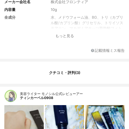
メーカー会社名
株式会社フロンティア
内容量
10g
全成分
水、メドウフォーム油、BG、トリ（カプリ
ル酸/カプリン酸）グリセリル、トリイソス
テアリン、マカデミアナッツ脂肪酸フィト
ステリル、ホホバ種子油、ラウロイルグル
もっと見る
タミン酸ジ（オクチルドデシル/フィトステ
リル/ベヘニル）、ペンチレングリコール、
エタノール、ヒト脂肪細胞順化培養液エキ
記載情報ミス報告
ス、（メタクリル酸グリセリルアミドエチ
ル/メタクリル酸ステアリル）コポリマー、
リンゴ果実培養細胞エキス、クリスマムマ
リチマムカルス培養液、ロドデンドロンフ
クチコミ・評判(3)
ェルギネウム葉培養細胞エキス、コンフリ
ー根細胞エキス、アルガニアスピノサ芽細
胞エキス、プルラン、ジメチコン、テトラ
美容ライター モノシル公式レビューアー
エチルへキサン酸ペンタエリスリチル、ア
ティンカーベル0908
ラキジルアルコール、セタノール、テトラ
ヘキシルデカン酸アスコルビル、水添レシ
チン、ベヘニルアルコール、アラキルグル
コシド、グリチルレチン酸ステアリル、ア
ルギニン、ポリクオタニウム－６１、ステ
アロキシPGヒドロキシエチルセルロースス