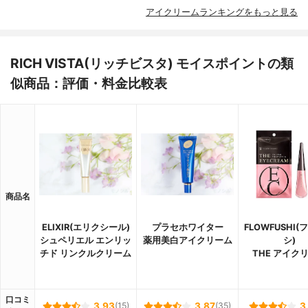
アイクリームランキングをもっと見る
RICH VISTA(リッチビスタ) モイスポイントの類
似商品：評価・料金比較表
商品名
ELIXIR(エリクシール)
プラセホワイター
FLOWFUSHI
シュペリエル エンリッ
薬用美白アイクリーム
シ)
チド リンクルクリーム
THE アイク
口コミ
3.93
(15)
3.87
(35)
3