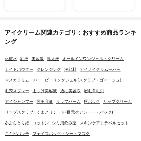
アイクリーム関連カテゴリ：おすすめ商品ランキ
ング
化粧水
乳液
美容液
導入液
オールインワンジェル・クリーム
ナイトパウダー
クレンジング
洗顔料
アイメイクリムーバー
マスカラリムーバー
ピーリングジェル(スクラブ・ゴマージュ)
毛穴スプレー
まつげ美容液
眉毛美容液
眉毛育毛剤
アイシャンプー
唇美容液
リップバーム
唇パック
リップクリーム
リップスクラブ
くまとりシート(目元ケアシート・パック)
あぶらとり紙
コットン
シミ用飲み薬
スキンケアトラベルセット
ニキビパッチ
フェイスパック・シートマスク