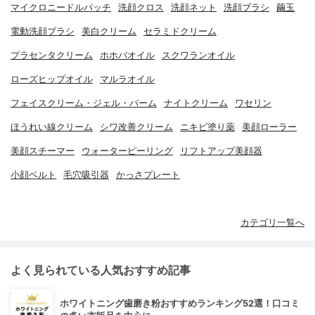
マイクロニードルパッチ
洗顔クロス
洗顔ネット
洗顔ブラシ
繭玉
電動洗顔ブラシ
美白クリーム
セラミドクリーム
プラセンタクリーム
ホホバオイル
スクワランオイル
ローズヒップオイル
マルラオイル
フェイスクリーム・ジェル・バーム
ナイトクリーム
ワセリン
ほうれい線クリーム
シワ改善クリーム
ニキビ塗り薬
美顔ローラー
美顔スチーマー
ウォーターピーリング
リフトアップ美顔器
小顔ベルト
毛穴吸引器
かっさプレート
カテゴリ一覧へ
よく見られている人気おすすめ記事
ホワイトニング歯磨き粉おすすめランキング52選！口コミ