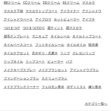
BBクリーム
CCクリーム
DDクリーム
EEクリーム
マスカラ
マスカラ下地
マスカラトップコート
アイライナー
アイシャドウ
アイシャドウベース
アイブロウ
ホットビューラー
アイプチ
つけまつげ
つけまつげのり
眉ティント
眉マスカラ
眉毛テンプレート
マニキュア
ネイルシール
ネイルトップコート
ネイルベースコート
フットネイルシール
ネイルオイル
除光液
ネイルケアセット
爪やすり・爪磨き
リップ
クレヨンリップ
リップオイル
リップコート
ビューラー
パフ
メイクキープスプレー
メイクブラシセット
アイシャドウブラシ
ファンデーションブラシ
スクリューブラシ
メイクブラシクリーナー
フェロモン香水
ボディミスト
練り香水
カテゴリ一覧へ