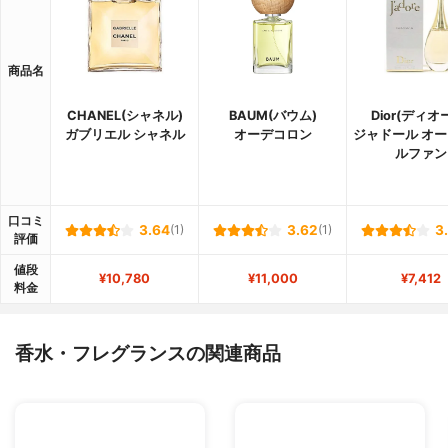
商品名
CHANEL(シャネル)
BAUM(バウム)
Dior(ディオ
ガブリエル シャネル
オーデコロン
ジャドール オー
ルファン
口コミ
3.64
(1)
3.62
(1)
3
評価
値段
¥10,780
¥11,000
¥7,412
料金
香水・フレグランスの関連商品