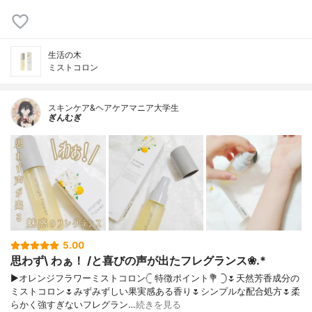
生活の木
ミストコロン
スキンケア&ヘアケアマニア大学生
ぎんむぎ
5.00
思わず\ わぁ！ /と喜びの声が出たフレグランス❀.*
▶オレンジフラワーミストコロン‎𓊆 特徴ポイント💐 𓊇🌷天然芳香成分の
ミストコロン🌷みずみずしい果実感ある香り🌷シンプルな配合処方🌷柔
らかく強すぎないフレグラン…
続きを見る