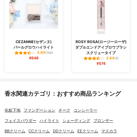
CEZANNE(セザンヌ)
ROSY ROSA(ロージーローザ)
パールグロウハイライト
ダブルエンドアイブロウブラシ
スクリュータイプ
3.90
(154)
¥648
3.84
(2)
¥574
香水関連カテゴリ：おすすめ商品ランキング
化粧下地
ファンデーション
チーク
コンシーラー
フェイスパウダー
ハイライト
シェーディング
ブロンザー
BBクリーム
CCクリーム
DDクリーム
EEクリーム
マスカラ