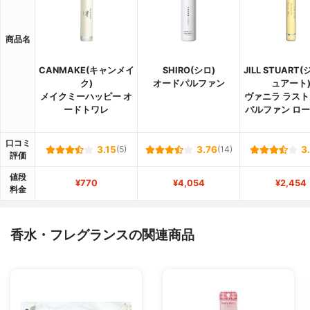
商品名
CANMAKE(キャンメイ
SHIRO(シロ)
JILL STUART
ク)
オードパルファン
ュアート
メイクミーハッピー オ
ヴァニラ ラスト
ードトワレ
パルファン ロ
口コミ
3.15
(5)
3.76
(14)
3
評価
値段
¥770
¥4,054
¥2,454
料金
香水・フレグランスの関連商品