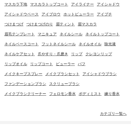
マスカラ下地
マスカラトップコート
アイライナー
アイシャドウ
アイシャドウベース
アイブロウ
ホットビューラー
アイプチ
つけまつげ
つけまつげのり
眉ティント
眉マスカラ
眉毛テンプレート
マニキュア
ネイルシール
ネイルトップコート
ネイルベースコート
フットネイルシール
ネイルオイル
除光液
ネイルケアセット
爪やすり・爪磨き
リップ
クレヨンリップ
リップオイル
リップコート
ビューラー
パフ
メイクキープスプレー
メイクブラシセット
アイシャドウブラシ
ファンデーションブラシ
スクリューブラシ
メイクブラシクリーナー
フェロモン香水
ボディミスト
練り香水
カテゴリ一覧へ