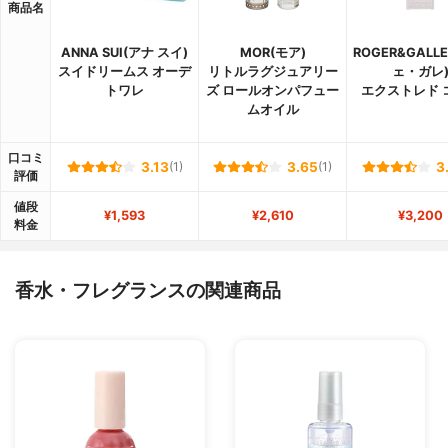
商品名
ANNA SUI(アナ スイ)
MOR(モア)
ROGER&GALL
スイドリームス オーデ
リトルラグジュアリー
ェ・ガレ
トワレ
ズ ロールオンパフュー
エクストレド 
ムオイル
口コミ
3.13
(1)
3.65
(1)
3
評価
値段
¥1,593
¥2,610
¥3,200
料金
香水・フレグランスの関連商品