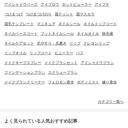
アイシャドウベース
アイブロウ
ホットビューラー
アイプチ
つけまつげ
つけまつげのり
眉ティント
眉マスカラ
眉毛テンプレート
マニキュア
ネイルシール
ネイルトップコート
ネイルベースコート
フットネイルシール
ネイルオイル
除光液
ネイルケアセット
爪やすり・爪磨き
リップ
クレヨンリップ
リップオイル
リップコート
ビューラー
パフ
メイクキープスプレー
メイクブラシセット
アイシャドウブラシ
ファンデーションブラシ
スクリューブラシ
メイクブラシクリーナー
フェロモン香水
ボディミスト
練り香水
カテゴリ一覧へ
よく見られている人気おすすめ記事