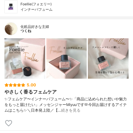
Foellie(フォエリー)
インナーパフューム
化粧品好きな主婦
つくね
5.00
やさしく香るフェムケア
✨フェムケア〜インナーパフューム〜✨「商品に込められた想いや魅力
をもっと届けたい」メッセンジャーMiyuuです🫶今回お届けするアイテ
ムはこちら✨＼日本発上陸／【…
続きを見る