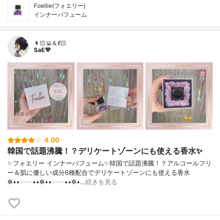
Foellie(フォエリー)
インナーパフューム
👩🏻‍💻＆💃🏻
SaE💜
4.00
韓国で話題沸騰！？デリケートゾーンにも使える香水✨️
✨️フォエリー インナーパフューム✨️韓国で話題沸騰！？アルコールフリ
ー＆肌に優しい成分6種配合でデリケートゾーンにも使える香水
✼••┈┈••✼••┈┈••✼•…
続きを見る