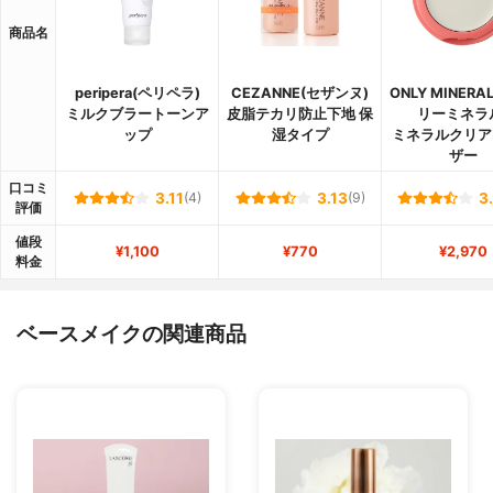
商品名
peripera(ペリペラ)
CEZANNE(セザンヌ)
ONLY MINERA
ミルクブラートーンア
皮脂テカリ防止下地 保
リーミネラ
ップ
湿タイプ
ミネラルクリア
ザー
口コミ
3.11
(4)
3.13
(9)
3
評価
値段
¥1,100
¥770
¥2,970
料金
ベースメイクの関連商品