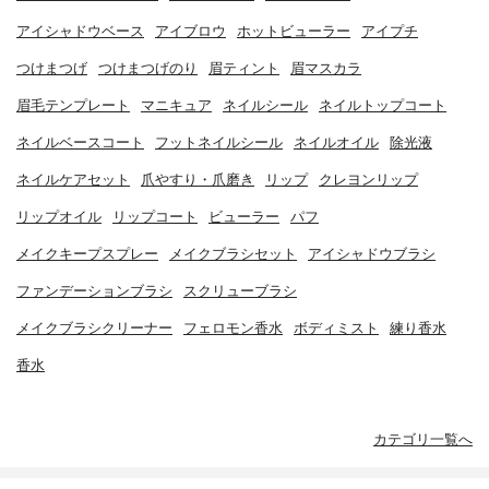
アイシャドウベース
アイブロウ
ホットビューラー
アイプチ
つけまつげ
つけまつげのり
眉ティント
眉マスカラ
眉毛テンプレート
マニキュア
ネイルシール
ネイルトップコート
ネイルベースコート
フットネイルシール
ネイルオイル
除光液
ネイルケアセット
爪やすり・爪磨き
リップ
クレヨンリップ
リップオイル
リップコート
ビューラー
パフ
メイクキープスプレー
メイクブラシセット
アイシャドウブラシ
ファンデーションブラシ
スクリューブラシ
メイクブラシクリーナー
フェロモン香水
ボディミスト
練り香水
香水
カテゴリ一覧へ