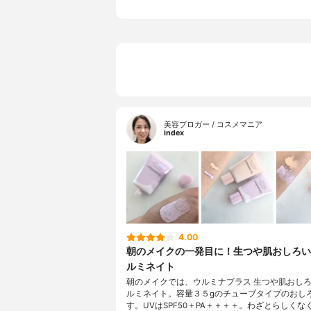
美容ブロガー / コスメマニア
index
4.00
朝のメイクの一発目に！生つや肌おしろい
ルミネイト
朝のメイクでは、ウルミナプラス 生つや肌おし
ルミネイト。容量３５gのチューブタイプのおし
す。UVはSPF50＋PA＋＋＋＋。わざとらしくな