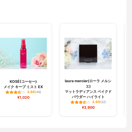
laura mercier(ローラ メルシ
KOSÉ(コーセー)
エ)
メイク キープ ミスト EX
マットラディアンス ベイクド
3.96
(46)
パウダー ハイライト
¥1,020
3.90
(22)
¥3,900