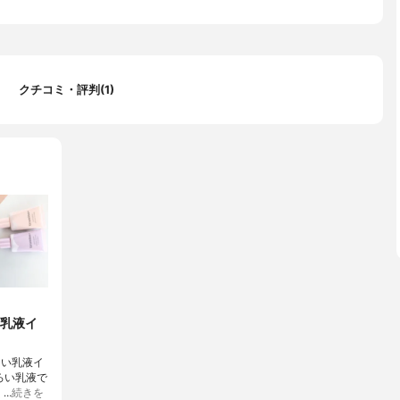
クチコミ・評判(1)
乳液イ
ろい乳液イ
ろい乳液で
く…
続きを