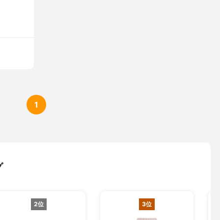
1
グ
2位
3位