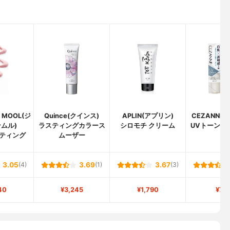
 MOOL(ジ
Quince(クインス)
APLIN(アプリン)
CEZANNE
ムル)
ラスティングカラース
シロモチ クリーム
UVトーン ア
ティング
ムーザー
ス
3.05
(4)
3.69
(1)
3.67
(3)
40
¥3,245
¥1,790
¥74