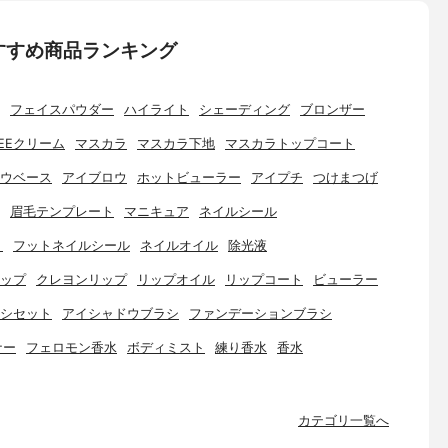
すすめ商品ランキング
フェイスパウダー
ハイライト
シェーディング
ブロンザー
EEクリーム
マスカラ
マスカラ下地
マスカラトップコート
ウベース
アイブロウ
ホットビューラー
アイプチ
つけまつげ
眉毛テンプレート
マニキュア
ネイルシール
ト
フットネイルシール
ネイルオイル
除光液
ップ
クレヨンリップ
リップオイル
リップコート
ビューラー
シセット
アイシャドウブラシ
ファンデーションブラシ
ナー
フェロモン香水
ボディミスト
練り香水
香水
カテゴリ一覧へ