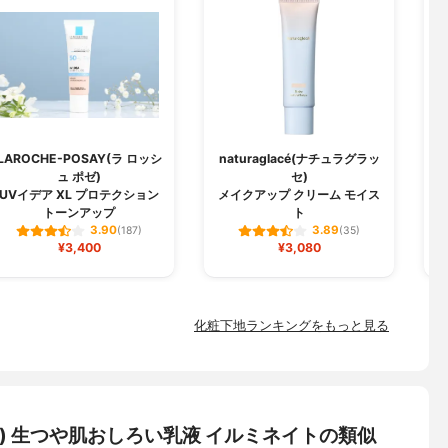
LAROCHE-POSAY(ラ ロッシ
naturaglacé(ナチュラグラッ
ュ ポゼ)
セ)
U
UVイデア XL プロテクション
メイクアップ クリーム モイス
トーンアップ
ト
3.90
3.89
(187)
(35)
¥3,400
¥3,080
化粧下地ランキングをもっと見る
ラス) 生つや肌おしろい乳液 イルミネイトの類似