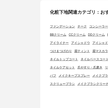
化粧下地関連カテゴリ：お
ファンデーション
チーク
コンシーラー
BBクリーム
CCクリーム
DDクリーム
アイライナー
アイシャドウ
アイシャド
つけまつげのり
眉ティント
眉マスカラ
ネイルトップコート
ネイルベースコー
ネイルケアセット
爪やすり・爪磨き
リ
パフ
メイクキープスプレー
メイクブラ
スクリューブラシ
メイクブラシクリー