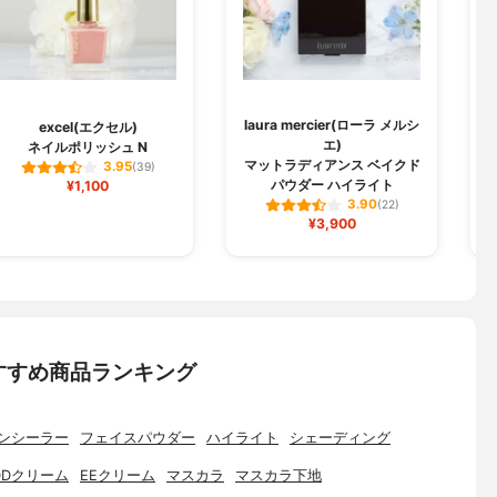
laura mercier(ローラ メルシ
excel(エクセル)
エ)
ネイルポリッシュ N
マットラディアンス ベイクド
3.95
(39)
パウダー ハイライト
¥1,100
3.90
(22)
¥3,900
すすめ商品ランキング
ンシーラー
フェイスパウダー
ハイライト
シェーディング
DDクリーム
EEクリーム
マスカラ
マスカラ下地