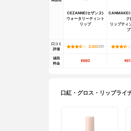
CEZANNE(セザンヌ)
CANMAKE
ウォータリーティント
ク
リップ
リップティ
プ
口コミ
3.60
(29)
評価
値段
¥660
¥61
料金
口紅・グロス・リップライ