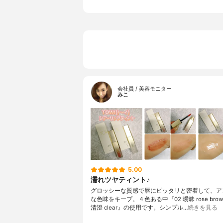
会社員 / 美容モニター
みこ
5.00
濡れツヤティント♪
グロッシーな質感で唇にピッタリと密着して、ア
な色味をキープ。４色ある中『02 曖昧 rose brow
清澄 clear』の使用です。シンプル…
続きを見る