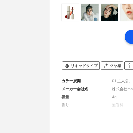
リキッドタイプ
ツヤ感
カラー展開
01 主人公、
メーカー会社名
株式会社mai
容量
4g
香り
無香料