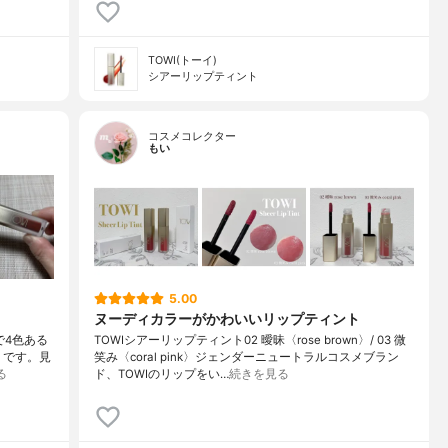
TOWI(トーイ)
シアーリップティント
コスメコレクター
もい
5.00
ヌーディカラーがかわいいリップティント
で4色ある
TOWIシアーリップティント02 曖昧〈rose brown〉/ 03 微
 です。見
笑み〈coral pink〉ジェンダーニュートラルコスメブラン
る
ド、TOWIのリップをい…
続きを見る