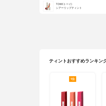
TOWI(トーイ)
シアーリップティント
ティントおすすめランキン
1位