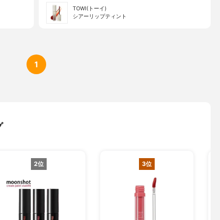
TOWI(トーイ)
シアーリップティント
1
グ
2位
3位