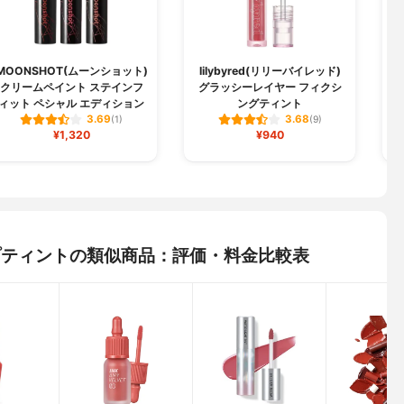
MOONSHOT(ムーンショット)
lilybyred(リリーバイレッド)
クリームペイント ステインフ
グラッシーレイヤー フィクシ
ィット ペシャル エディション
ングティント
3.69
3.68
(1)
(9)
¥1,320
¥940
ップティントの類似商品：評価・料金比較表