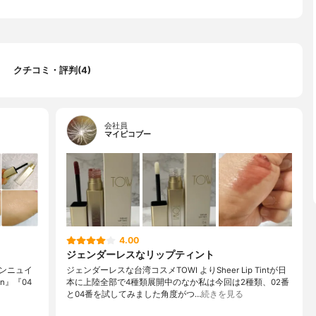
クチコミ・評判(4)
会社員
マイピコブー
4.00
ジェンダーレスなリップティント
ンニュイ
ジェンダーレスな台湾コスメTOWI よりSheer Lip Tintが日
n』『04
本に上陸全部で4種類展開中のなか私は今回は2種類、02番
と04番を試してみました角度がつ…
続きを見る