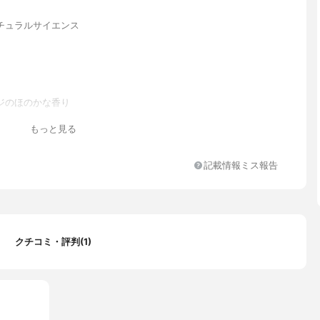
チュラルサイエンス
ジのほのかな香り
リン、ココイルメチルタウリンNa、コカミドプロピルベタイン、コ
もっと見る
タミン酸TEA、コカミドメチルMEA、塩化Na、ラウロイル加水分解
、ソルビトール、ベタイン、グリセリルグルコシド、ジヒドロキシプ
ギニンHCl、イノシトール、BG、ペンチレングリコール、黒砂糖エ
記載情報ミス報告
葉エキス、チャ葉エキス、加水分解シルク、ヒマワリ種子エキス、
ッカ葉エキス、ゲンチアナ根エキス、ヒアルロン酸ヒドロキシプロ
ニウム、リゾレシチン、アスパラギン酸、グリシン、アラニン、セ
ン、プロリン、トレオニン、イソロイシン、ヒスチジン、フェニル
ルギニン、PCA、PCA-Na、乳酸Na、アルガニアスピノサ核油、
クチコミ・評判(1)
グルタミン酸ジ（フィトステリル/オクチルドデシル）、ポリクオタ
、ポリクオタニウム-61、ジラウロイルグルタミン酸リシンNa、PPG
リルエーテル、オクチルドデカノール、水添ココグリセリル、トリイ
酸PEG-160ソルビタン、ヤシ油脂肪酸PEG-7グリセリル、ココイ
ンエチルPCA、クオタニウム-51、ピロクトンオラミン、オレンジ
ンチフォリアバラ花水、ラベンダー油、カラメル、フェノキシエタ