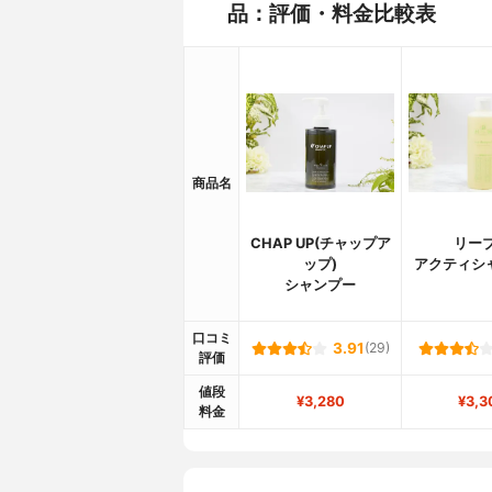
品：評価・料金比較表
商品名
CHAP UP(チャップア
リーブ
ップ)
アクティシ
シャンプー
口コミ
3.91
(29)
評価
値段
¥3,280
¥3,3
料金