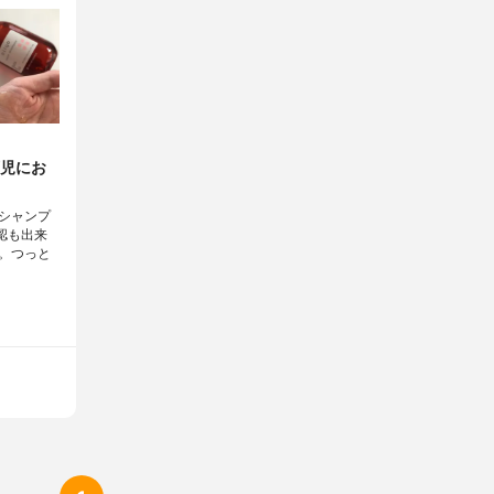
児にお
シャンプ
認も出来
。つっと