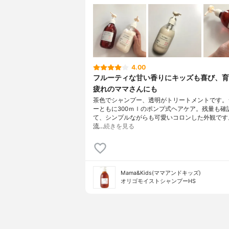
ノール
4.00
フルーティな甘い香りにキッズも喜び、育
疲れのママさんにも
茶色でシャンプー、透明がトリートメントです。
ーともに300ｍｌのポンプ式ヘアケア。残量も確
て、シンプルながらも可愛いコロンした外観です
流…
続きを見る
Mama&Kids(ママアンドキッズ)
オリゴモイストシャンプーHS