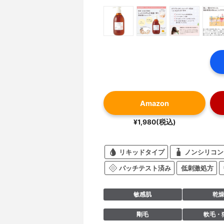
Amazon
¥1,980(税込)
リキッドタイプ
ノンシリコン
パッチテスト済み
低刺激処方
敏感肌
乾
剛毛
軟毛・