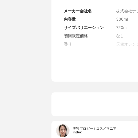
メーカー会社名
株式会社ナ
内容量
300ml
サイズバリエーション
720ml
初回限定価格
なし
香り
天然オレン
全成分
水、グリセ
コイルグル
シルクNa
ロピルアル
キス、モモ
セイヨウハ
ピルトリモ
リン、バリ
アラニン、ア
ラウロイル
ニウム-10
-3カプリ
ソステアリン
ルアルギニ
美容ブロガー / コスメマニア
index
果皮油、セ