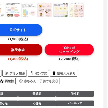
公式サイト
¥1,980(税込)
Yahoo!
楽天市場
ショッピング
¥1,400(税込)
¥2,280(税込)
アミノ酸系
ポンプ式
詰替え用あり
弱酸性
赤ちゃん・子供でも安心
燥肌
普通肌
脂性肌
猫っ毛
くせ毛
パーマヘア