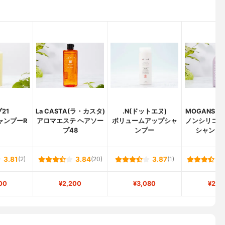
21
La CASTA(ラ・カスタ)
.N(ドットエヌ)
MOGANS(
ャンプーR
アロマエステ ヘアソー
ボリュームアップシャ
ノンシリコン
プ48
ンプー
シャンプー
3.81
(2)
3.84
(20)
3.87
(1)
00
¥2,200
¥3,080
¥2,8