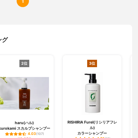
1
ング
2位
3位
RISHIRIA Furel(リシリアフレ
haru(ハル)
ル)
kurokami スカルプシャンプー
ク
カラーシャンプー
4.03
(107)