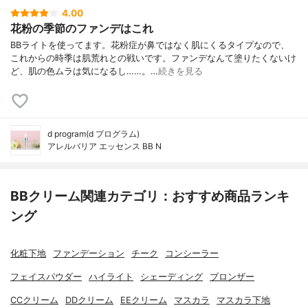
4.00
花粉の季節のファンデはこれ
BBライトを使ってます。花粉症が鼻ではなく肌にくるタイプなので、
これからの時季は肌荒れとの戦いです。ファンデなんて塗りたくないけ
ど、肌の色ムラは気になるし……。…
続きを見る
d program(d プログラム)
アレルバリア エッセンス BB N
BBクリーム関連カテゴリ：おすすめ商品ランキ
ング
化粧下地
ファンデーション
チーク
コンシーラー
フェイスパウダー
ハイライト
シェーディング
ブロンザー
CCクリーム
DDクリーム
EEクリーム
マスカラ
マスカラ下地