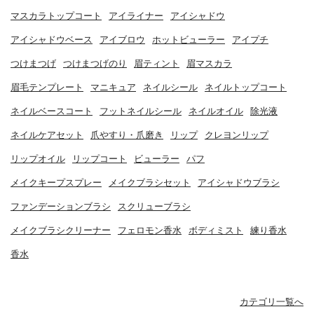
マスカラトップコート
アイライナー
アイシャドウ
アイシャドウベース
アイブロウ
ホットビューラー
アイプチ
つけまつげ
つけまつげのり
眉ティント
眉マスカラ
眉毛テンプレート
マニキュア
ネイルシール
ネイルトップコート
ネイルベースコート
フットネイルシール
ネイルオイル
除光液
ネイルケアセット
爪やすり・爪磨き
リップ
クレヨンリップ
リップオイル
リップコート
ビューラー
パフ
メイクキープスプレー
メイクブラシセット
アイシャドウブラシ
ファンデーションブラシ
スクリューブラシ
メイクブラシクリーナー
フェロモン香水
ボディミスト
練り香水
香水
カテゴリ一覧へ