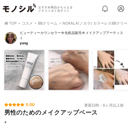
おすすめ商品がもらえる
クチコミポイ活サイト
TOP
コスメ
BBクリーム
NOKALA(ノカラ) カラーレスBBクリ
ビューティーカウンセラー☆化粧品販売☆メイクアップアーティス
ト
yung
5.00
更新日時：6ヶ月以上前
男性のためのメイクアップベース
*