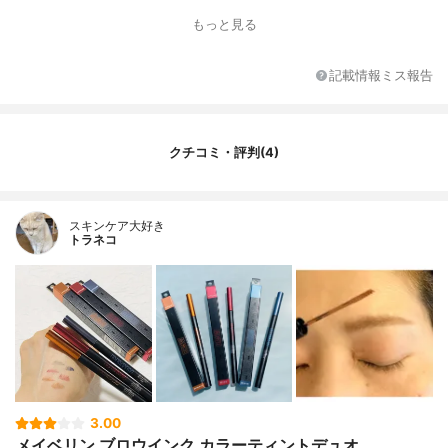
フォギーブルー、09 ローズレッド
もっと見る
芯・ブラシの形
極細三角型ペンシル＆極細眉マスカラのダ
ブルエンド
記載情報ミス報告
クチコミ・評判(4)
スキンケア大好き
トラネコ
3.00
メイベリン ブロウインク カラーティントデュオ