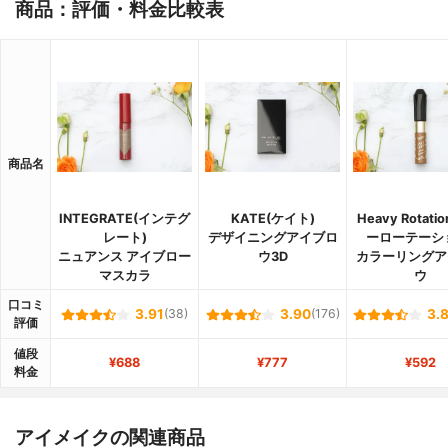
商品：評価・料金比較表
商品名
INTEGRATE(インテグ
KATE(ケイト)
Heavy Rotati
レート)
デザイニングアイブロ
ーローテーシ
ニュアンス アイブロー
ウ3D
カラーリングア
マスカラ
ウ
口コミ
3.91
(38)
3.90
(176)
3.
評価
値段
¥688
¥777
¥592
料金
アイメイクの関連商品