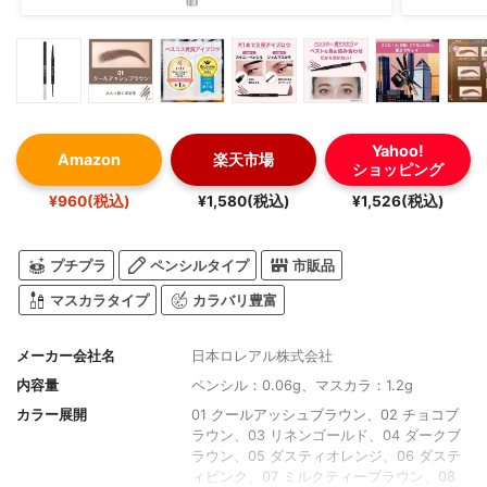
Yahoo!
Amazon
楽天市場
ショッピング
¥960(税込)
¥1,580(税込)
¥1,526(税込)
プチプラ
ペンシルタイプ
市販品
マスカラタイプ
カラバリ豊富
メーカー会社名
日本ロレアル株式会社
内容量
ペンシル：0.06g、マスカラ：1.2g
カラー展開
01 クールアッシュブラウン、02 チョコブ
ラウン、03 リネンゴールド、04 ダークブ
ラウン、05 ダスティオレンジ、06 ダステ
ィピンク、07 ミルクティーブラウン、08