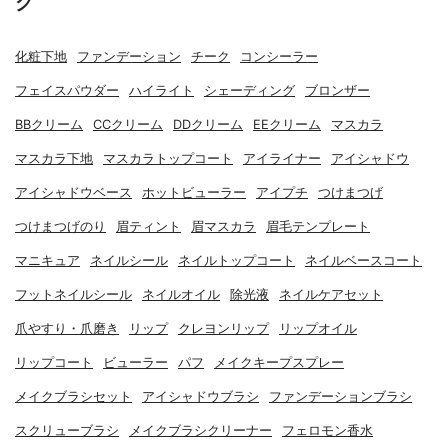
グ
化粧下地
ファンデーション
チーク
コンシーラー
フェイスパウダー
ハイライト
シェーディング
ブロンザー
BBクリーム
CCクリーム
DDクリーム
EEクリーム
マスカラ
マスカラ下地
マスカラトップコート
アイライナー
アイシャドウ
アイシャドウベース
ホットビューラー
アイプチ
つけまつげ
つけまつげのり
眉ティント
眉マスカラ
眉毛テンプレート
マニキュア
ネイルシール
ネイルトップコート
ネイルベースコート
フットネイルシール
ネイルオイル
除光液
ネイルケアセット
爪やすり・爪磨き
リップ
クレヨンリップ
リップオイル
リップコート
ビューラー
パフ
メイクキープスプレー
メイクブラシセット
アイシャドウブラシ
ファンデーションブラシ
スクリューブラシ
メイクブラシクリーナー
フェロモン香水