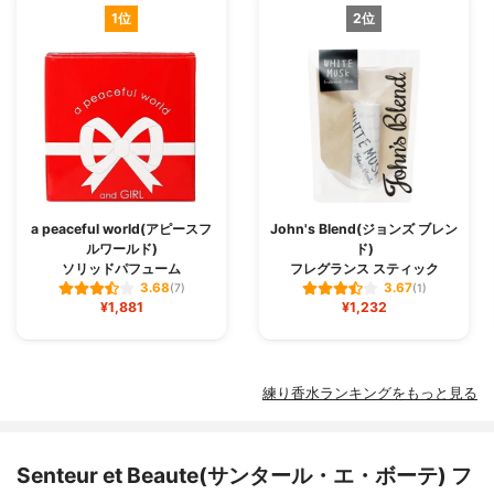
1位
2位
a peaceful world(アピースフ
John's Blend(ジョンズ ブレン
ルワールド)
ド)
ソリッドパフューム
フレグランス スティック
3.68
3.67
(7)
(1)
¥1,881
¥1,232
練り香水ランキングをもっと見る
Senteur et Beaute(サンタール・エ・ボーテ) フ