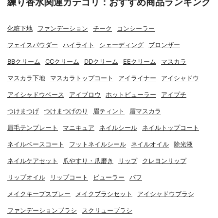
練り香水関連カテゴリ：おすすめ商品ランキング
化粧下地
ファンデーション
チーク
コンシーラー
フェイスパウダー
ハイライト
シェーディング
ブロンザー
BBクリーム
CCクリーム
DDクリーム
EEクリーム
マスカラ
マスカラ下地
マスカラトップコート
アイライナー
アイシャドウ
アイシャドウベース
アイブロウ
ホットビューラー
アイプチ
つけまつげ
つけまつげのり
眉ティント
眉マスカラ
眉毛テンプレート
マニキュア
ネイルシール
ネイルトップコート
ネイルベースコート
フットネイルシール
ネイルオイル
除光液
ネイルケアセット
爪やすり・爪磨き
リップ
クレヨンリップ
リップオイル
リップコート
ビューラー
パフ
メイクキープスプレー
メイクブラシセット
アイシャドウブラシ
ファンデーションブラシ
スクリューブラシ