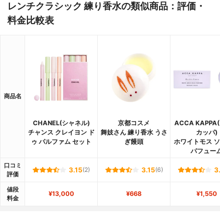
レンチクラシック 練り香水の類似商品：評価・
料金比較表
商品名
CHANEL(シャネル)
京都コスメ
ACCA KAPP
チャンス クレイヨン ド
舞妓さん 練り香水 うさ
カッパ)
ゥ パルファム セット
ぎ饅頭
ホワイトモス 
パフュー
口コミ
3.15
(2)
3.15
(6)
3
評価
値段
¥13,000
¥668
¥1,550
料金