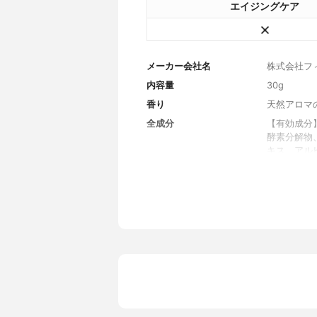
エイジングケア
メーカー会社名
株式会社フ
内容量
30g
香り
天然アロマ
全成分
【有効成分
酵素分解物
キス、アル
濃グリセリ
レンポリオキシ
ンタンジオ
ム・アクリ
ポリソルベ
ルキル共重
ジエチレン