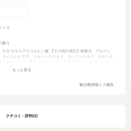
ィシコ
の香り
】3-O-エチルアスコルビン酸 【その他の成分】精製水、プルーン
、タイムエキス(1)、ユキノシタエキス、カッコンエキス、ボタンエ
ピニアカツマダイ種子エキス、アロエエキス(2)、クロレラエキス、
ン、1,3-ブチレングリコール、ポリオキシブチレンポリオキシエチ
もっと見る
プロピレングリセリルエテール(3B.O.)(8E.O)(5P.O.)、1,2-ペ
ール、N-ラウロイルサルコシイソプロピル、アクリル酸ナトリウ
ロイルジメチルタウリン酸ナトリウム共重合体/イソヘキサデカン/
記載情報ミス報告
ート80、カルボキシビニルポリマー、アクリル酸・メタクリル酸ア
合体、キサンタンガム、ピロ亜硫酸ナトリウム、水酸化カリウム、
トリアミン五酢酸五ナトリウム液、香料
クチコミ・評判(2)