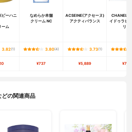
EY(ビーハニ
なめらか本舗
ACSEINE(アクセーヌ)
CHANEL(
)
クリーム NC
アクティバランス
イドゥラビ
リーム
リー
3.82
(1)
3.80
(4)
3.73
(1)
20
¥737
¥5,889
¥7,5
などの関連商品