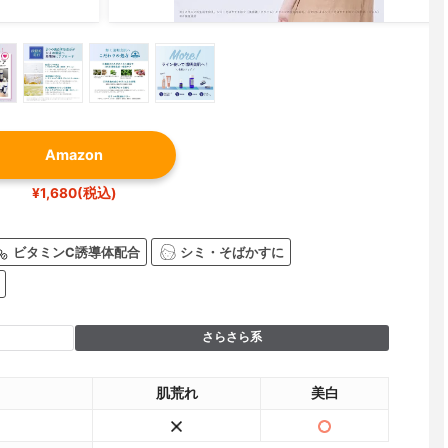
Amazon
¥1,680(税込)
ビタミンC誘導体配合
シミ・そばかすに
さらさら系
肌荒れ
美白