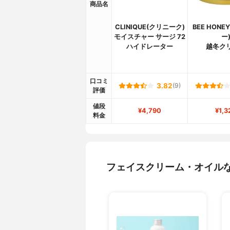
商品名
CLINIQUE(クリニーク)
BEE HON
モイスチャー サージ 72
ー
ハイドレーター
越冬ク
口コミ
3.82
(9)
評価
値段
¥4,790
¥1,3
料金
フェイスクリーム・オイル