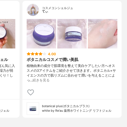
コスメコンシェルジュ
てぃ
4.00
ェル
ボタニカルコスメで潤い美肌
ばん気に入
植物由来の成分で肌環境を整えて美白ケアしたい方へオス
湿力が弱
スメの3アイテムをご紹介させて頂きます。ボタニカル×サ
くり！し
イエンスの力で肌リズムに合わせて潤いを与えることによ
っ…
続きを見る
botanical plus(ボタニカルプラス)
フトジェル
white by Re'au 薬用ホワイトニング リフトジェル