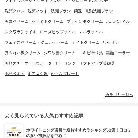
フェイスパック・シートマスク
マイクロニードルパッチ
洗顔クロス
洗顔ネット
洗顔ブラシ
繭玉
電動洗顔ブラシ
美白クリーム
セラミドクリーム
プラセンタクリーム
ホホバオイル
スクワランオイル
ローズヒップオイル
マルラオイル
フェイスクリーム・ジェル・バーム
ナイトクリーム
ワセリン
ほうれい線クリーム
シワ改善クリーム
ニキビ塗り薬
美顔ローラー
美顔スチーマー
ウォーターピーリング
リフトアップ美顔器
小顔ベルト
毛穴吸引器
かっさプレート
カテゴリ一覧へ
よく見られている人気おすすめ記事
ホワイトニング歯磨き粉おすすめランキング52選！口コミ
の多い市販品を中心に