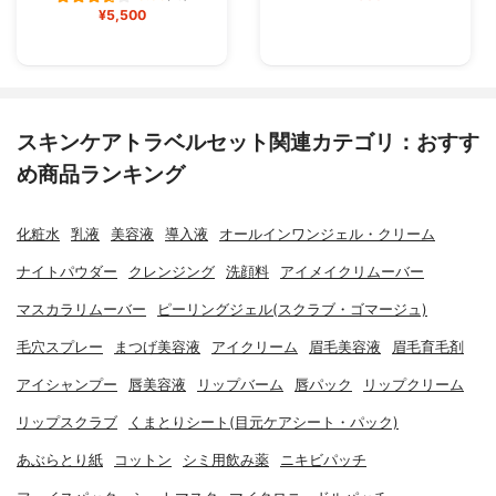
¥5,500
スキンケアトラベルセット関連カテゴリ：おすす
め商品ランキング
化粧水
乳液
美容液
導入液
オールインワンジェル・クリーム
ナイトパウダー
クレンジング
洗顔料
アイメイクリムーバー
マスカラリムーバー
ピーリングジェル(スクラブ・ゴマージュ)
毛穴スプレー
まつげ美容液
アイクリーム
眉毛美容液
眉毛育毛剤
アイシャンプー
唇美容液
リップバーム
唇パック
リップクリーム
リップスクラブ
くまとりシート(目元ケアシート・パック)
あぶらとり紙
コットン
シミ用飲み薬
ニキビパッチ