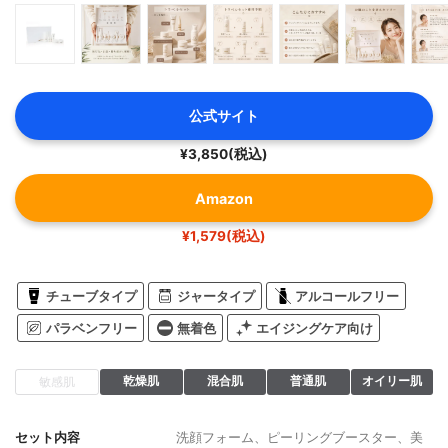
公式サイト
¥3,850(税込)
Amazon
¥1,579(税込)
チューブタイプ
ジャータイプ
アルコールフリー
パラベンフリー
無着色
エイジングケア向け
乾燥肌
混合肌
普通肌
オイリー肌
敏感肌
セット内容
洗顔フォーム、ピーリングブースター、美