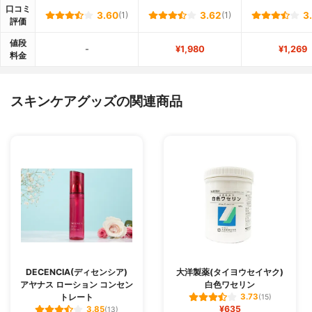
口コミ
3.60
(1)
3.62
(1)
3
評価
値段
-
¥1,980
¥1,269
料金
スキンケアグッズの関連商品
DECENCIA(ディセンシア)
大洋製薬(タイヨウセイヤク)
アヤナス ローション コンセン
白色ワセリン
トレート
3.73
(15)
¥635
3.85
(13)