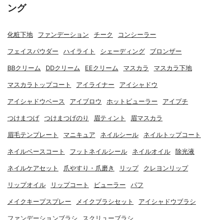
ング
化粧下地
ファンデーション
チーク
コンシーラー
フェイスパウダー
ハイライト
シェーディング
ブロンザー
BBクリーム
DDクリーム
EEクリーム
マスカラ
マスカラ下地
マスカラトップコート
アイライナー
アイシャドウ
アイシャドウベース
アイブロウ
ホットビューラー
アイプチ
つけまつげ
つけまつげのり
眉ティント
眉マスカラ
眉毛テンプレート
マニキュア
ネイルシール
ネイルトップコート
ネイルベースコート
フットネイルシール
ネイルオイル
除光液
ネイルケアセット
爪やすり・爪磨き
リップ
クレヨンリップ
リップオイル
リップコート
ビューラー
パフ
メイクキープスプレー
メイクブラシセット
アイシャドウブラシ
ファンデーションブラシ
スクリューブラシ