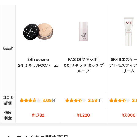
商品名
24h cosme
FASIO(ファシオ)
SK-II(エスケ
24 ミネラルCCバーム
CC リキッド タッチプ
アトモスフィア
ルーフ
リーム
口コミ
3.69
(4)
3.59
(1)
3.
評価
値段
¥1,782
¥1,220
¥7,000
料金