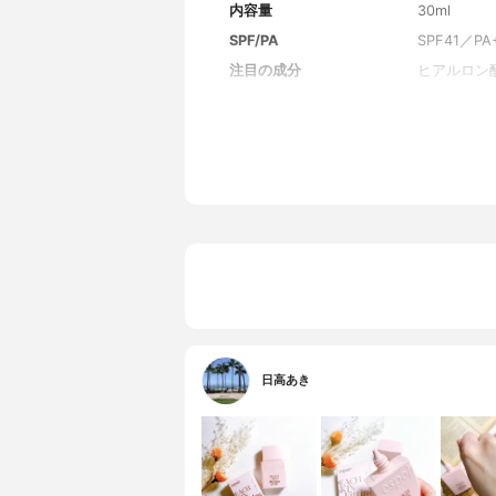
内容量
30ml
SPF/PA
SPF41／PA
注目の成分
ヒアルロン
全成分
水、酸化亜
チルシロキ
（Ｃ１２－
セリル－３
アシンアミ
ジオール、
ジステアル
ｇ、（アク
リマー、ポ
トキシカプ
ステアリン
ン）クロス
セリル－２
Ｇ、トリ（
日高あき
実エキス、
アルバレジ
シルグリセ
タン、オク
ソステアリ