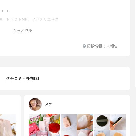
++++
酸、セラミドNP、ツボクサエキス
鉛、イソノナン酸イソノニル、サリチル酸ブチルオクチル、トリメ
もっと見る
シケイ酸、イソドデカン、メチルトリメチコン、安息香酸アルキル
１５）、グリセリン、アクリレーツコポリマー、ラウリルポリグリ
ポリジメチルシロキシエチルジメチコン、プロパンジオール、ナイ
記載情報ミス報告
ド、シリカ、ジメチコン、カプリリルメチコン、１，２－ヘキサン
ポリリシノレイン酸ポリグリセリル－３、ペンチレングリコール、
ジモニウムヘクトライト、ポリヒドロキシステアリン酸、硫酸Ｍ
リレーツ／アクリル酸ステアリル／メタクリル酸ジメチコン）コポ
リグリセリル－３ポリジメチルシロキシエチルジメチコン、トリエ
クチコミ・評判(2)
リリルシラン、水酸化Ａｌ、トリベヘニン、トリ（ベヘン酸／イソ
酸／エイコサン二酸）グリセリル、（ジメチコン／ビニルジメチコ
ポリマー、ステアリン酸、ジポリヒドロキシステアリン酸ポリグリ
、カプリル酸グリセリル、エチレンジアミンジコハク酸３Ｎａ、Ｂ
カプリル酸／カプリン酸）グリセリル、カエサルピニアスピノサ果
メグ
トコフェロール、水添レシチン、ツボクサエキス、カッパフィカス
エキス、モモ葉エキス、セラミドＮＰ、モモ花エキス、エチルヘキ
リン、ヒアルロン酸Ｎａ、ヒアルロン酸、アスコルビン酸、酸化チ
チルドデカノール、イソステアリン酸ポリグリセリル－４、トリイ
ン酸イソプロピルチタン、酸化鉄