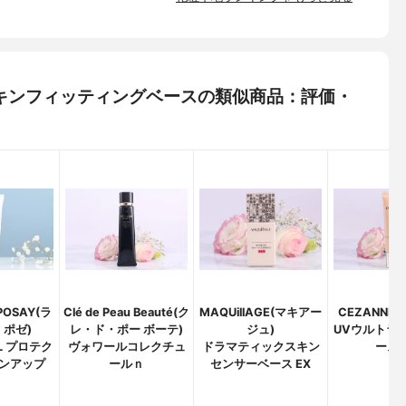
ーチスキンフィッティングベースの類似商品：評価・
POSAY(ラ
Clé de Peau Beauté(ク
MAQUillAGE(マキアー
CEZANNE
 ポゼ)
レ・ド・ポー ボーテ)
ジュ)
UVウルトラ
L プロテク
ヴォワールコレクチュ
ドラマティックスキン
ースE
ンアップ
ールｎ
センサーベース EX