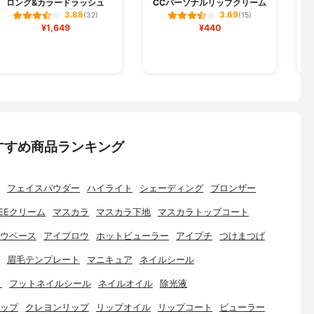
ロング&カラードラッシュ
CCパーソナルリップクリーム
3.88
3.69
(32)
(15)
¥1,649
¥440
すすめ商品ランキング
フェイスパウダー
ハイライト
シェーディング
ブロンザー
EEクリーム
マスカラ
マスカラ下地
マスカラトップコート
ウベース
アイブロウ
ホットビューラー
アイプチ
つけまつげ
眉毛テンプレート
マニキュア
ネイルシール
ト
フットネイルシール
ネイルオイル
除光液
ップ
クレヨンリップ
リップオイル
リップコート
ビューラー