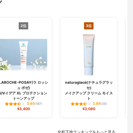
グ
2位
3位
LAROCHE-POSAY(ラ ロッシ
naturaglacé(ナチュラグラッ
ュ ポゼ)
セ)
U
UVイデア XL プロテクション
メイクアップ クリーム モイス
トーンアップ
ト
3.90
3.89
(187)
(35)
¥3,400
¥3,080
化粧下地ランキングをもっと見る