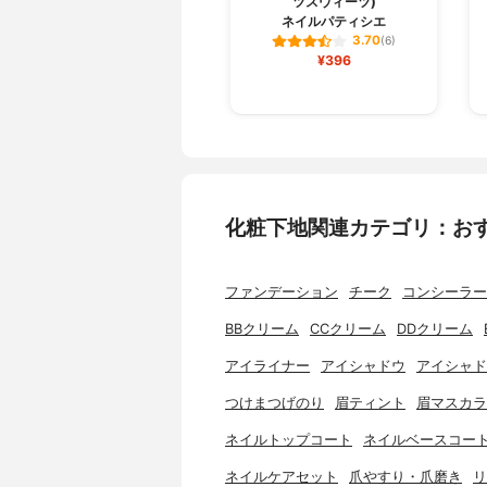
ツスウィーツ)
ネイルパティシエ
3.70
(6)
¥396
化粧下地関連カテゴリ：お
ファンデーション
チーク
コンシーラー
BBクリーム
CCクリーム
DDクリーム
アイライナー
アイシャドウ
アイシャド
つけまつげのり
眉ティント
眉マスカラ
ネイルトップコート
ネイルベースコー
ネイルケアセット
爪やすり・爪磨き
リ