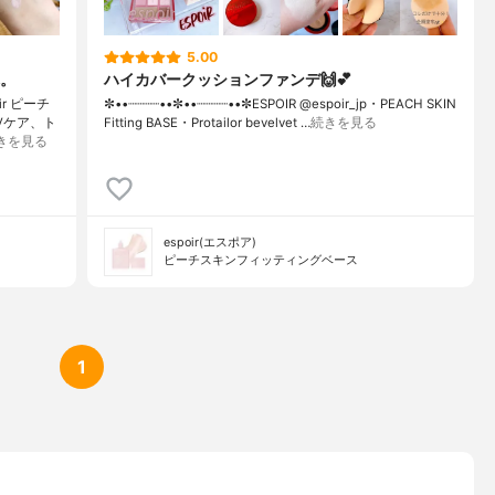
5.00
。
ハイカバークッションファンデ🙌💕
r ピーチ
✼••┈┈┈┈••✼••┈┈┈┈••✼ESPOIR @espoir_jp・PEACH SKIN
Vケア、ト
Fitting BASE・Protailor bevelvet …
続きを見る
きを見る
espoir(エスポア)
ピーチスキンフィッティングベース
1