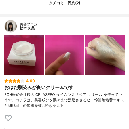
２－ヘキサンジオール、クエン酸、クエン
クチコミ・評判(2)
酸Na、ステアリン酸、ステアリン酸グリセ
リル、ステアリン酸ポリグリセリル－１
０、ステアロイルグルタミン酸Na、ポリソ
美容ブロガー
ルベート－８０、規定化細胞培地９、カル
松本 久美
ボマー、（アクリレーツ／アクリル酸アル
キル（C１０ー３０））クロスポリマー、E
DTA－２Na、水酸化K、フェノキシエタノ
ール
4.00
おはだ馴染みが良いクリームです
ECH株式会社様の CELASEEQ タイムレスリペア クリーム を使ってい
ます。コチラは、美容成分を隅々まで浸透させるヒト幹細胞培養エキス
と細胞同士の連携を補…
続きを見る