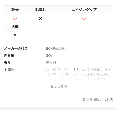
乾燥
肌荒れ
エイジングケア
美白
メーカー会社名
ECH株式会社
内容量
30g
香り
無香料
全成分
水、グリセリン、トリ（カプリル酸／カプ
リン酸）グリセリル、パルミチン酸エチル
ヘキシル、ヘキサ（ヒドロキシステアリン
酸／ステアリン酸／ロジン酸）ジペンタエ
もっと見る
リスリチル、BG、ペンチレングリコール、
ヒト幹細胞順化培養液、ヒト脂肪由来間葉
系細胞エクソソーム、ヒアルロン酸Na、加
記載情報ミス報告
水分解コラーゲン、水添レシチン、トコフ
ェロール、ベヘニルアルコール、カプリリ
ルグリコール、酢酸トコフェロール、１，