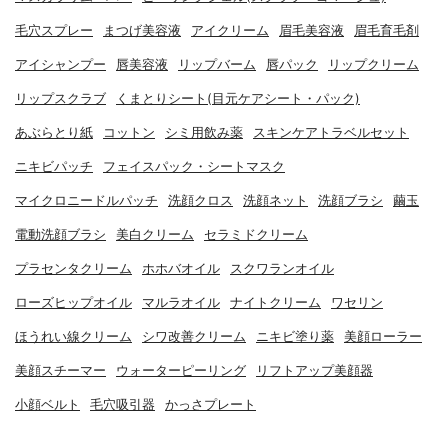
毛穴スプレー
まつげ美容液
アイクリーム
眉毛美容液
眉毛育毛剤
アイシャンプー
唇美容液
リップバーム
唇パック
リップクリーム
リップスクラブ
くまとりシート(目元ケアシート・パック)
あぶらとり紙
コットン
シミ用飲み薬
スキンケアトラベルセット
ニキビパッチ
フェイスパック・シートマスク
マイクロニードルパッチ
洗顔クロス
洗顔ネット
洗顔ブラシ
繭玉
電動洗顔ブラシ
美白クリーム
セラミドクリーム
プラセンタクリーム
ホホバオイル
スクワランオイル
ローズヒップオイル
マルラオイル
ナイトクリーム
ワセリン
ほうれい線クリーム
シワ改善クリーム
ニキビ塗り薬
美顔ローラー
美顔スチーマー
ウォーターピーリング
リフトアップ美顔器
小顔ベルト
毛穴吸引器
かっさプレート