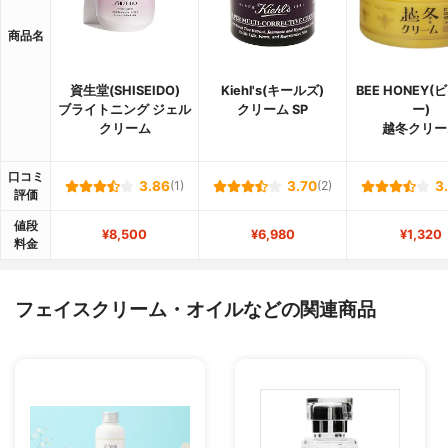
商品名
資生堂(SHISEIDO)
Kiehl's(キールズ)
BEE HONEY
ブライトニング ジェル
クリーム SP
ー)
クリーム
越冬クリー
口コミ
3.86
(1)
3.70
(2)
3
評価
値段
¥8,500
¥6,980
¥1,320
料金
フェイスクリーム・オイルなどの関連商品