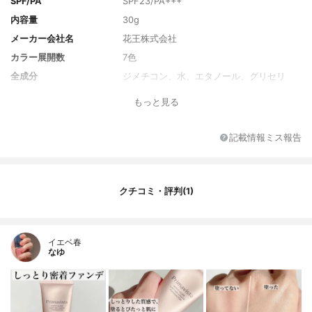
SPF/PA
SPF23/PA+++
内容量
30g
メーカー会社名
花王株式会社
カラー展開数
7色
全成分
ジメチコン、水、エタノール、グリセリ
ン、メトキシケイヒ酸エチルヘキシル、シ
もっと見る
クロペンタシロキサン、ＰＥＧ-１２ジメチ
コン、酸化亜鉛、ポリシリコーン-９、ジフ
ェニルシロキシフェニルトリメチコン、ト
記載情報ミス報告
リメチルシロキシケイ酸、ヒアルロン酸Ｎ
ａ、アスナロ枝エキス、チューベロース多
糖体、テトライソステアリン酸ジペンタエ
リスリチル、ＢＧ、タルク、酸化チタン、
クチコミ・評判(1)
酸化鉄、アルミナ、シリカ、ステアロイル
グルタミン酸２Ｎａ、ポリメチルシルセス
キオキサン、マイカ、メチコン、水酸化Ａ
ｌ、（ＨＤＩ／トリメチロールヘキシルラ
イエベ春
クトン）クロスポリマー、ホウケイ酸（Ｃ
なゆ
ａ／Ａｌ）、ハイドロゲンジメチコン、酸
化スズ