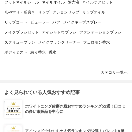
フットネイルシール
ネイルオイル
除光液
ネイルケアセット
爪やすり・爪磨き
リップ
クレヨンリップ
リップオイル
リップコート
ビューラー
パフ
メイクキープスプレー
メイクブラシセット
アイシャドウブラシ
ファンデーションブラシ
スクリューブラシ
メイクブラシクリーナー
フェロモン香水
ボディミスト
練り香水
香水
カテゴリ一覧へ
よく見られている人気おすすめ記事
ホワイトニング歯磨き粉おすすめランキング52選！口コミ
の多い市販品を中心に
アイシャドウおすすめ人気ランキング52選！パレット&単