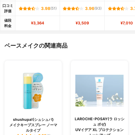
口コミ
3.98
(51)
3.96
(93)
3.
評価
値段
¥3,364
¥3,509
¥7,010
料金
ベースメイクの関連商品
LAROCHE-POSAY(ラ ロッシ
shushupa!(シュシュパ)
ュ ポゼ)
メイクキープスプレー ノーマ
UVイデア XL プロテクション
ルタイプ