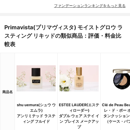
ファンデーションランキングをもっと見る
Primavista(プリマヴィスタ) モイストグロウ ラ
スティング リキッドの類似商品：評価・料金比
較表
商品名
shu uemura(シュウ ウ
ESTEE LAUDER(エステ
Clé de Peau B
エムラ)
ィローダー)
レ・ド・ポー 
アンリミテッド ラステ
ダブル ウェア ステイ イ
タンクッション
ィング フルイド
ン プレイス メークアッ
（ケース・パ
プ