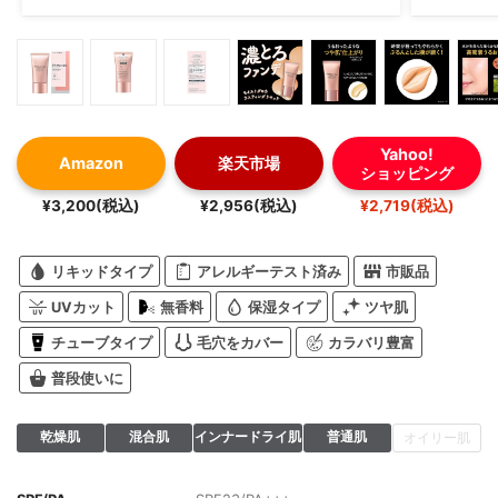
Yahoo!
Amazon
楽天市場
ショッピング
¥3,200(税込)
¥2,956(税込)
¥2,719(税込)
リキッドタイプ
アレルギーテスト済み
市販品
UVカット
無香料
保湿タイプ
ツヤ肌
チューブタイプ
毛穴をカバー
カラバリ豊富
普段使いに
乾燥肌
混合肌
インナードライ肌
普通肌
オイリー肌