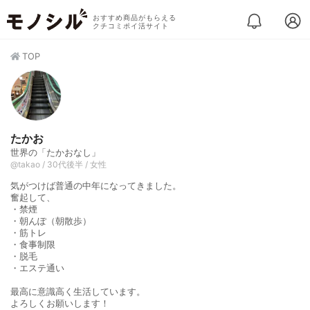
おすすめ商品がもらえる
クチコミポイ活サイト
TOP
たかお
世界の「たかおなし」
@takao / 30代後半 / 女性
気がつけば普通の中年になってきました。
奮起して、
・禁煙
・朝んぽ（朝散歩）
・筋トレ
・食事制限
・脱毛
・エステ通い
最高に意識高く生活しています。
よろしくお願いします！