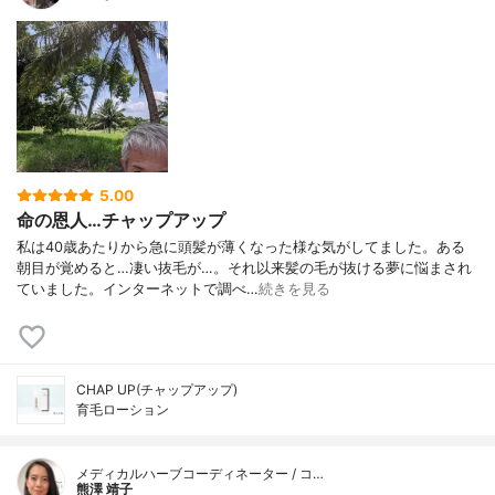
5.00
命の恩人…チャップアップ
私は40歳あたりから急に頭髪が薄くなった様な気がしてました。ある
朝目が覚めると…凄い抜毛が…。それ以来髪の毛が抜ける夢に悩まされ
ていました。インターネットで調べ…
続きを見る
CHAP UP(チャップアップ)
育毛ローション
メディカルハーブコーディネーター / コ…
熊澤 靖子