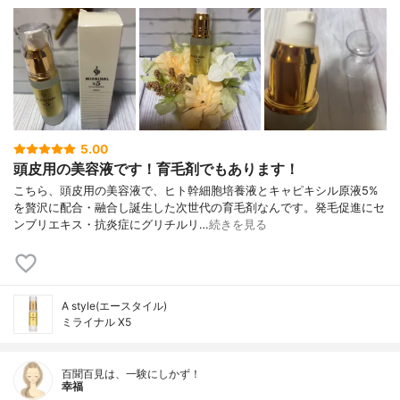
5.00
頭皮用の美容液です！育毛剤でもあります！
こちら、頭皮用の美容液で、ヒト幹細胞培養液とキャピキシル原液5%
を贅沢に配合・融合し誕生した次世代の育毛剤なんです。発毛促進にセ
ンブリエキス・抗炎症にグリチルリ…
続きを見る
A style(エースタイル)
ミライナル X5
百聞百見は、一験にしかず！
幸福