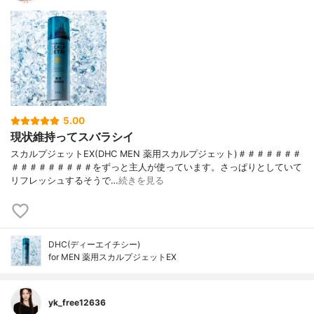
5.00
現状維持ってスバラシイ
スカルプジェットEX(DHC MEN 薬用スカルプジェット)＃＃＃＃＃＃＃
＃＃＃＃＃＃＃＃＃をずっと主人が使っています。さっぱりとしていて
リフレッシュするそうで…
続きを見る
DHC(ディーエイチシー)
for MEN 薬用スカルプジェットEX
yk_free12636