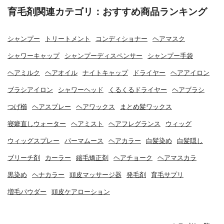
育毛剤関連カテゴリ：おすすめ商品ランキング
シャンプー
トリートメント
コンディショナー
ヘアマスク
シャワーキャップ
シャンプーディスペンサー
シャンプー手袋
ヘアミルク
ヘアオイル
ナイトキャップ
ドライヤー
ヘアアイロン
ブラシアイロン
シャワーヘッド
くるくるドライヤー
ヘアブラシ
つげ櫛
ヘアスプレー
ヘアワックス
まとめ髪ワックス
寝癖直しウォーター
ヘアミスト
ヘアフレグランス
ウィッグ
ウィッグスプレー
パーマムース
ヘアカラー
白髪染め
白髪隠し
ブリーチ剤
カーラー
縮毛矯正剤
ヘアチョーク
ヘアマスカラ
黒染め
ヘナカラー
頭皮マッサージ器
発毛剤
育毛サプリ
増毛パウダー
頭皮ケアローション