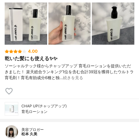
4.00
乾いた髪にも使える✨✨
ソーシャルテック様からチャップアップ 育毛ローションを提供いただ
きました！ 楽天総合ランキング1位を含む合計39冠を獲得したウルトラ
育毛剤！育毛有効成分6種と独…
続きを見る
CHAP UP(チャップアップ)
育毛ローション
美容ブロガー
松本 久美