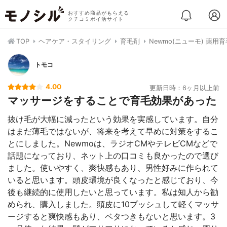
おすすめ商品がもらえる
クチコミポイ活サイト
TOP
ヘアケア・スタイリング
育毛剤
Newmo(ニューモ) 薬用
トモコ
4.00
更新日時：6ヶ月以上前
マッサージをすることで育毛効果があった
抜け毛が大幅に減ったという効果を実感しています。自分
はまだ薄毛ではないが、将来を考えて早めに対策をするこ
とにしました。Newmoは、ラジオCMやテレビCMなどで
話題になっており、ネット上の口コミも良かったので選び
ました。使いやすく、爽快感もあり、男性好みに作られて
いると思います。頭皮環境が良くなったと感じており、今
後も継続的に使用したいと思っています。私は知人から勧
められ、購入しました。頭皮に10プッシュして軽くマッサ
ージすると爽快感もあり、ベタつきもないと思います。3