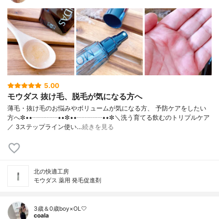
5.00
モウダス 抜け毛、脱毛が気になる方へ
薄毛・抜け毛のお悩みやボリュームが気になる方、 予防ケアをしたい
方へ✼••┈┈┈┈••✼••┈┈┈┈••✼＼洗う育てる飲むのトリプルケア
／ 3ステップライン使い…
続きを見る
北の快適工房
モウダス 薬用 発毛促進剤
3歳＆0歳boy×OL🤍
coala