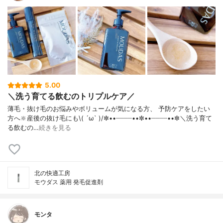
5.00
＼洗う育てる飲むのトリプルケア／
薄毛・抜け毛のお悩みやボリュームが気になる方、 予防ケアをしたい
方へ🔆産後の抜け毛にも\( ´ω` )/✼••┈┈┈┈••✼••┈┈┈┈••✼＼洗う育て
る飲むの…
続きを見る
北の快適工房
モウダス 薬用 発毛促進剤
モンタ