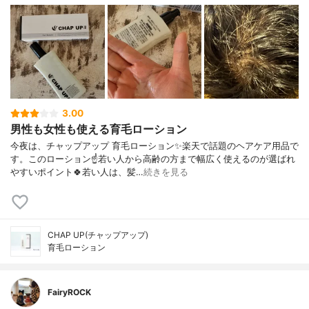
3.00
男性も女性も使える育毛ローション
今夜は、チャップアップ 育毛ローション✨楽天で話題のヘアケア用品で
す。このローション☝️若い人から高齢の方まで幅広く使えるのが選ばれ
やすいポイント🍀若い人は、髪…
続きを見る
CHAP UP(チャップアップ)
育毛ローション
FairyROCK