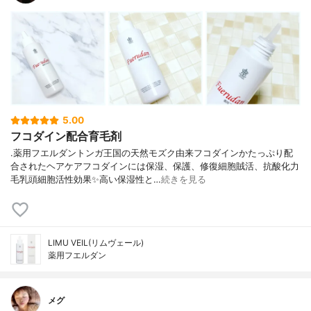
5.00
フコダイン配合育毛剤
.薬用フエルダントンガ王国の天然モズク由来フコダインかたっぷり配
合されたヘアケアフコダインには保湿、保護、修復細胞賊活、抗酸化力
毛乳頭細胞活性効果✨高い保湿性と…
続きを見る
LIMU VEIL(リムヴェール)
薬用フエルダン
メグ