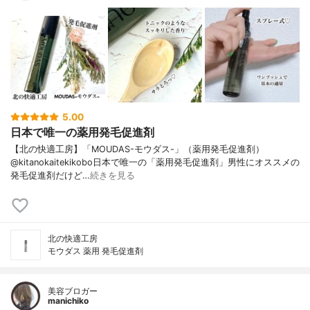
5.00
日本で唯一の薬用発毛促進剤
【北の快適工房】「MOUDAS-モウダス-」（薬用発毛促進剤）
@kitanokaitekikobo日本で唯一の「薬用発毛促進剤」男性にオススメの
発毛促進剤だけど…
続きを見る
北の快適工房
モウダス 薬用 発毛促進剤
美容ブロガー
manichiko