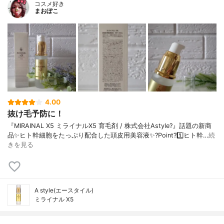
コスメ好き
まおぽこ
4.00
抜け毛予防に！
『MIRAINAL X5 ミライナルX5 育毛剤 / 株式会社Astyle?』話題の新商
品✨ヒト幹細胞をたっぷり配合した頭皮用美容液✨?Point?1️⃣ヒト幹…
続
きを見る
A style(エースタイル)
ミライナル X5