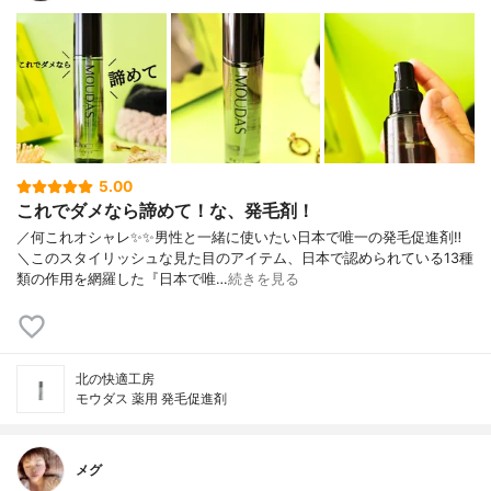
5.00
これでダメなら諦めて！な、発毛剤！
／何これオシャレ✨✨男性と一緒に使いたい日本で唯一の発毛促進剤‼︎
＼このスタイリッシュな見た目のアイテム、日本で認められている13種
類の作用を網羅した『日本で唯…
続きを見る
北の快適工房
モウダス 薬用 発毛促進剤
メグ