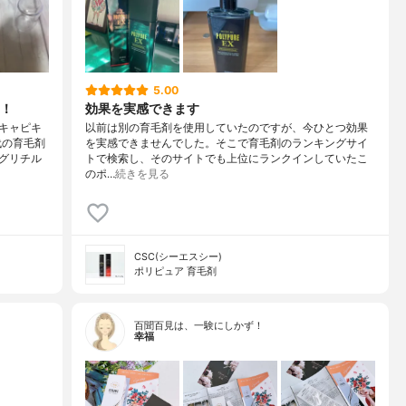
5.00
！
効果を実感できます
キャピキ
以前は別の育毛剤を使用していたのですが、今ひとつ効果
代の育毛剤
を実感できませんでした。そこで育毛剤のランキングサイ
グリチル
トで検索し、そのサイトでも上位にランクインしていたこ
のポ…
続きを見る
CSC(シーエスシー)
ポリピュア 育毛剤
百聞百見は、一験にしかず！
幸福