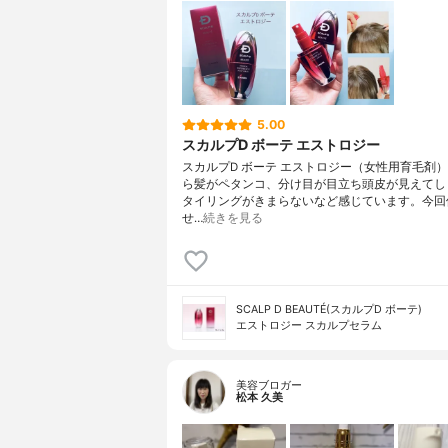
5.00
スカルプD ボーテ エストロジー
スカルプD ボーテ エストロジー（女性用育毛剤
ら髪がペタンコ、分け目が目立ち頭皮が見えてし
タイリングがきまらないなど感じています。今回
せ…
続きを見る
SCALP D BEAUTÉ(スカルプD ボーテ)
エストロジー スカルプセラム
美容ブロガー
松本 久美