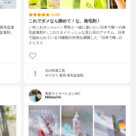
5.00
これでダメなら諦めて！な、発毛剤！
用発毛促進
／何これオシャレ✨✨男性と一緒に使いたい日本で唯一の発
発毛促進剤」
毛促進剤‼︎＼このスタイリッシュな見た目のアイテム、日本
で認められている13種類の作用を網羅した『日本で唯…
続
きを見る
北の快適工房
モウダス 薬用 発毛促進剤
美容ライターたまにMC
Milktea7m