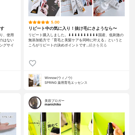
5.00
す
リピート中の気に入り！抜け毛にさようなら〜
り、使用
リピート購入しました。⬇︎⬇︎⬇︎⬇︎⬇︎⬇︎⬇︎⬇︎⬇︎⬇︎国産、低刺激の
のはない
無添加処方で「育毛と美髪ケアを同時に叶える」というと
ングサイ
ころがリピートの決めポイントです…
続きを見る
Winnow(ウィノウ)
SPRING 薬用育毛エッセンス
美容ブロガー
manichiko