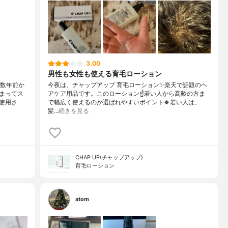
3.00
男性も女性も使える育毛ローション
）数年前か
今夜は、チャップアップ 育毛ローション✨楽天で話題のヘ
まってス
アケア用品です。このローション☝️若い人から高齢の方ま
使用さ
で幅広く使えるのが選ばれやすいポイント🍀若い人は、
髪…
続きを見る
CHAP UP(チャップアップ)
育毛ローション
atom