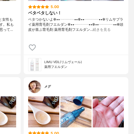
5.00
ベタベタしない！
ると女性も
ベタつかないよ✼••┈┈┈┈••✼••┈┈┈┈••✼リムサプラ
す。私も
イ薬用育毛剤フエルダン✼••┈┈┈┈••✼••┈┈┈┈••✼頭
思って…
皮が喜ぶ育毛剤 薬用育毛剤フエルダン…
続きを見る
LIMU VEIL(リムヴェール)
薬用フエルダン
メグ
5.00