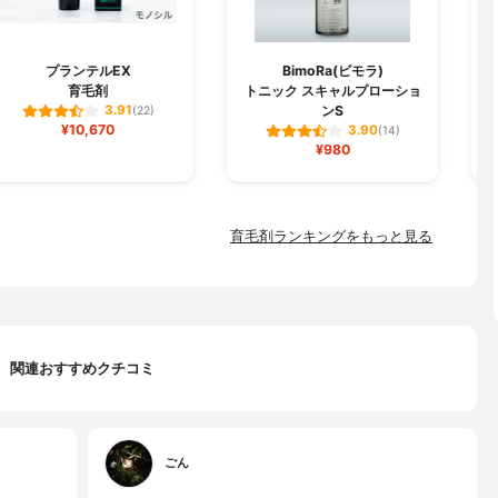
プランテルEX
BimoRa(ビモラ)
育毛剤
トニック スキャルプローショ
ンS
3.91
(22)
¥10,670
3.90
(14)
¥980
育毛剤ランキングをもっと見る
関連おすすめクチコミ
ごん