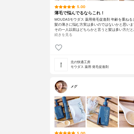
5.00
薄毛で悩んでるならこれ！
MOUDASモウダス 薬用発毛促進剤 年齢を重ね
髪の薄さに悩む方実は多いのではないかと思いま
その一人以前はどちらかと言うと髪は多い方だと
続きを見る
北の快適工房
モウダス 薬用 発毛促進剤
メグ
5.00