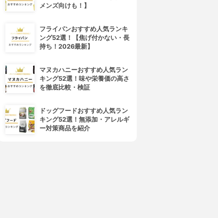
メンズ向けも！】
フライパンおすすめ人気ランキ
&GINO(アンドジーノ)
FINJIA(フィンジア)
ング52選！【焦げ付かない・長
プレミアムグローパワー
育毛剤
持ち！2026最新】
3.88
3.86
(15)
(22)
¥9,020
¥9,980
マヌカハニーおすすめ人気ラン
キング52選！味や栄養価の高さ
を徹底比較・検証
ドッグフードおすすめ人気ラン
キング52選！無添加・アレルギ
ー対策商品を紹介