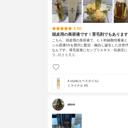
5.00
頭皮用の美容液です！育毛剤でもあります
こちら、頭皮用の美容液で、ヒト幹細胞培養液と
シル原液5%を贅沢に配合・融合し誕生した次世
なんです。発毛促進にセンブリエキス・抗炎症に
リ…
続きを見る
A style(エースタイル)
ミライナル X5
atom