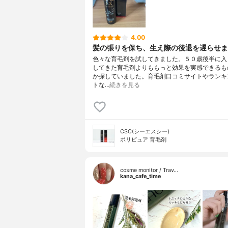
4.00
髪の張りを保ち、生え際の後退を遅らせま
色々な育毛剤を試してきました。５０歳後半に入
してきた育毛剤よりももっと効果を実感できるも
か探していました。育毛剤口コミサイトやランキ
トな…
続きを見る
CSC(シーエスシー)
ポリピュア 育毛剤
cosme monitor / Trav…
kana_cafe_time