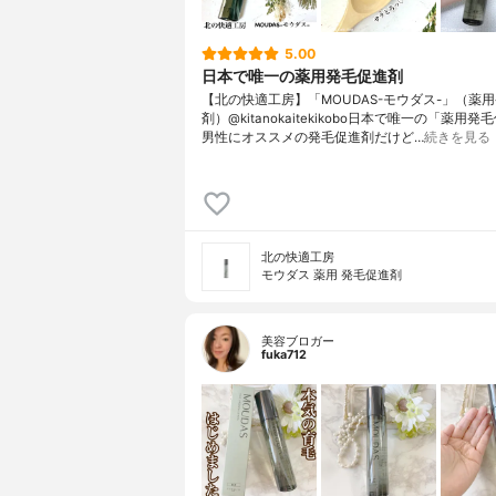
5.00
日本で唯一の薬用発毛促進剤
【北の快適工房】「MOUDAS-モウダス-」（薬
剤）@kitanokaitekikobo日本で唯一の「薬用
男性にオススメの発毛促進剤だけど…
続きを見る
北の快適工房
モウダス 薬用 発毛促進剤
美容ブロガー
fuka712