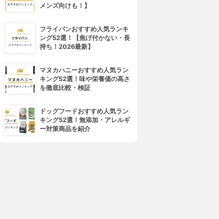
メンズ向けも！】
フライパンおすすめ人気ランキ
&GINO(アンドジーノ)
FINJIA(フィンジア)
ング52選！【焦げ付かない・長
プレミアムグローパワー
育毛剤
持ち！2026最新】
3.88
3.86
(15)
(22)
¥9,020
¥9,980
マヌカハニーおすすめ人気ラン
キング52選！味や栄養価の高さ
を徹底比較・検証
ドッグフードおすすめ人気ラン
キング52選！無添加・アレルギ
ー対策商品を紹介