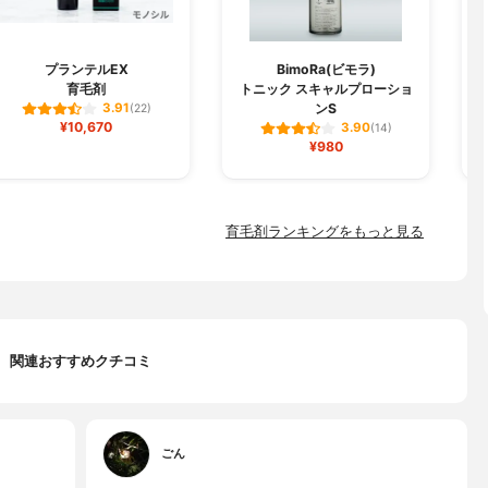
プランテルEX
BimoRa(ビモラ)
育毛剤
トニック スキャルプローショ
ンS
3.91
(22)
¥10,670
3.90
(14)
¥980
育毛剤ランキングをもっと見る
関連おすすめクチコミ
ごん