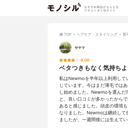
おすすめ商品がもらえる
クチコミポイ活サイト
TOP
ヘアケア・スタイリング
育
サヤマ
4.00
ベタつきもなく気持ちよ
私はNewmoを半年以上利用し
じています。今はまだ薄毛ではあ
し始めました。Newmoを選ん
と、良い口コミが多かったからで
あると感じました。頭皮の環境も
なりました。Newmoは継続し
ましたが、一週間後には生えてい