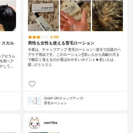
3.00
 スカル
男性も女性も使える育毛ローション
今夜は、チャップアップ 育毛ローション✨楽天で話題のヘ
アケア用品です。このローション☝️若い人から高齢の方ま
ルプセラム
で幅広く使えるのが選ばれやすいポイント🍀若い人は、
性用ヘア
髪…
続きを見る
チして…
CHAP UP(チャップアップ)
育毛ローション
cam11ba