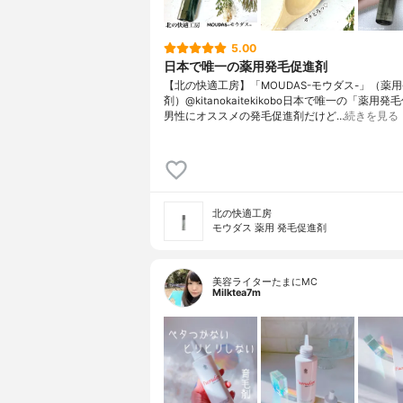
5.00
日本で唯一の薬用発毛促進剤
【北の快適工房】「MOUDAS-モウダス-」（薬
剤）@kitanokaitekikobo日本で唯一の「薬用
男性にオススメの発毛促進剤だけど…
続きを見る
北の快適工房
モウダス 薬用 発毛促進剤
美容ライターたまにMC
Milktea7m