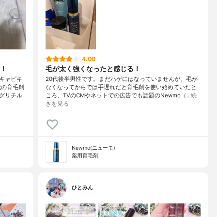
4.00
！
毛が太く強くなったと感じる！
キャピキ
20代後半男性です。まだハゲにはなっていませんが、毛が
代の育毛剤
なくなってからでは手遅れだと育毛剤を使い始めていたと
グリチル
ころ、TVのCMやネットでの広告でも話題のNewmo（…
続
きを見る
Newmo(ニューモ)
薬用育毛剤
ひとみん