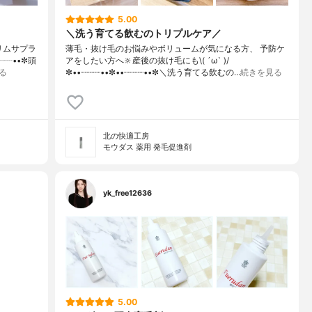
5.00
＼洗う育てる飲むのトリプルケア／
✼リムサプラ
薄毛・抜け毛のお悩みやボリュームが気になる方、 予防ケ
┈┈••✼頭
アをしたい方へ🔆産後の抜け毛にも\( ´ω` )/
る
✼••┈┈┈┈••✼••┈┈┈┈••✼＼洗う育てる飲むの…
続きを見る
北の快適工房
モウダス 薬用 発毛促進剤
yk_free12636
5.00