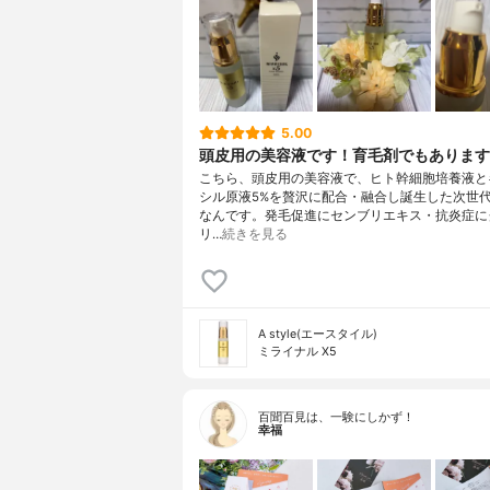
5.00
頭皮用の美容液です！育毛剤でもあります
こちら、頭皮用の美容液で、ヒト幹細胞培養液と
シル原液5%を贅沢に配合・融合し誕生した次世
なんです。発毛促進にセンブリエキス・抗炎症に
リ…
続きを見る
A style(エースタイル)
ミライナル X5
百聞百見は、一験にしかず！
幸福