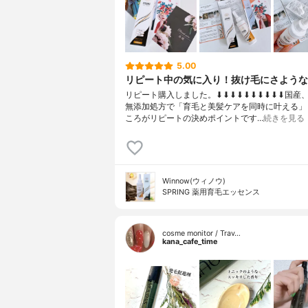
5.00
リピート中の気に入り！抜け毛にさような
リピート購入しました。⬇︎⬇︎⬇︎⬇︎⬇︎⬇︎⬇︎⬇︎⬇︎⬇︎
無添加処方で「育毛と美髪ケアを同時に叶える」
ころがリピートの決めポイントです…
続きを見る
Winnow(ウィノウ)
SPRING 薬用育毛エッセンス
cosme monitor / Trav…
kana_cafe_time