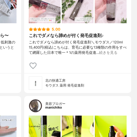
5.00
ら〜
これでダメなら諦めが付く発毛促進剤♪
国産、低刺激の
これでダメなら諦めが付く発毛促進剤＼モウダス／120ml
というと
15,400円(税込)こちらは、育毛に必要な13種類の作用をすべ
て網羅した日本で唯一＊1の薬用発毛促進…
続きを見る
北の快適工房
モウダス 薬用 発毛促進剤
美容ブロガー
manichiko