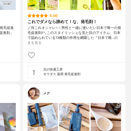
5.00
これでダメなら諦めて！な、発毛剤！
用発毛促進
／何これオシャレ✨✨男性と一緒に使いたい日本で唯一の発
発毛促進剤」
毛促進剤‼︎＼このスタイリッシュな見た目のアイテム、日本
で認められている13種類の作用を網羅した『日本で唯…
続
きを見る
北の快適工房
モウダス 薬用 発毛促進剤
メグ