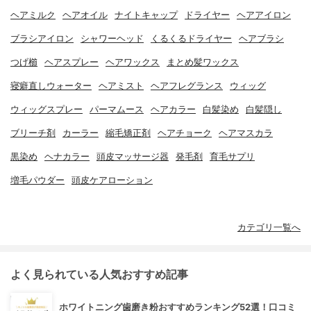
ヘアミルク
ヘアオイル
ナイトキャップ
ドライヤー
ヘアアイロン
ブラシアイロン
シャワーヘッド
くるくるドライヤー
ヘアブラシ
つげ櫛
ヘアスプレー
ヘアワックス
まとめ髪ワックス
寝癖直しウォーター
ヘアミスト
ヘアフレグランス
ウィッグ
ウィッグスプレー
パーマムース
ヘアカラー
白髪染め
白髪隠し
ブリーチ剤
カーラー
縮毛矯正剤
ヘアチョーク
ヘアマスカラ
黒染め
ヘナカラー
頭皮マッサージ器
発毛剤
育毛サプリ
増毛パウダー
頭皮ケアローション
カテゴリ一覧へ
よく見られている人気おすすめ記事
ホワイトニング歯磨き粉おすすめランキング52選！口コミ