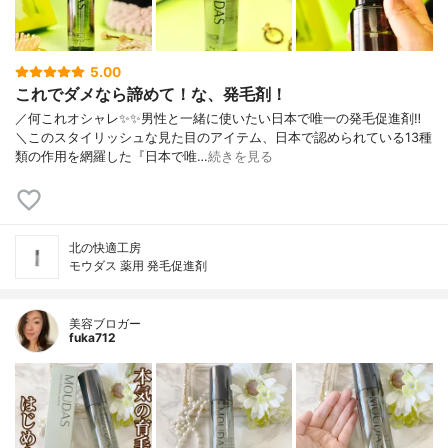
5.00
これでダメなら諦めて！な、発毛剤！
／何これオシャレ✨✨男性と一緒に使いたい日本で唯一の発毛促進剤‼︎
＼このスタイリッシュな見た目のアイテム、日本で認められている13種
類の作用を網羅した『日本で唯…
続きを見る
北の快適工房
モウダス 薬用 発毛促進剤
美容ブロガー
fuka712