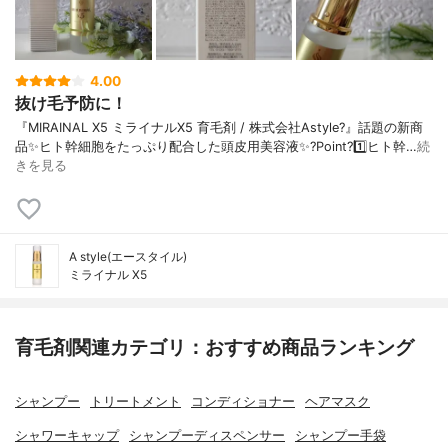
4.00
抜け毛予防に！
『MIRAINAL X5 ミライナルX5 育毛剤 / 株式会社Astyle?』話題の新商
品✨ヒト幹細胞をたっぷり配合した頭皮用美容液✨?Point?1️⃣ヒト幹…
続
きを見る
A style(エースタイル)
ミライナル X5
育毛剤関連カテゴリ：おすすめ商品ランキング
シャンプー
トリートメント
コンディショナー
ヘアマスク
シャワーキャップ
シャンプーディスペンサー
シャンプー手袋