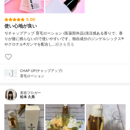
5.00
使い心地が良い
🫧チャップアップ 育毛ローション (医薬部外品)清涼感ある香りで、香
りが後に残らないので使いやすいです。独自成分のジンゲルシックス®
やクロナル®ガンマを配合し…
続きを見る
CHAP UP(チャップアップ)
育毛ローション
美容ブロガー
松本 久美