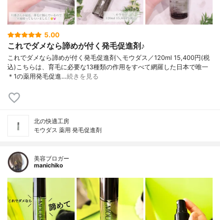
5.00
これでダメなら諦めが付く発毛促進剤♪
これでダメなら諦めが付く発毛促進剤＼モウダス／120ml 15,400円(税
込)こちらは、育毛に必要な13種類の作用をすべて網羅した日本で唯一
＊1の薬用発毛促進…
続きを見る
北の快適工房
モウダス 薬用 発毛促進剤
美容ブロガー
manichiko