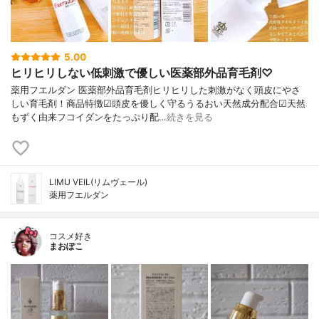
5.00
ヒリヒリしない低刺激で優しい医薬部外品育毛剤♡
薬用フエルダン 医薬部外品育毛剤ヒリヒリした刺激がなく頭皮にやさ
しい育毛剤！商品特徴☑頭皮を優しく守るうるおい天然成分配合☑天然
もずく由来フコイダンをたっぷり配…
続きを見る
LIMU VEIL(リムヴェール)
薬用フエルダン
コスメ好き
まおぽこ