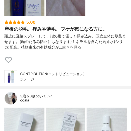
5.00
産後の脱毛、痒みや薄毛、フケが気になる方に。
頭皮に直接スプレーして、指の腹で優しく揉み込み、頭皮全体に馴染ま
せます。(顔のたるみ防止にもなります)ミネラルを含んだ高原水(シリ
カ)配合。植物由来の有効成分が…
続きを見る
CONTRIBUTION(コントリビューション)
ボテージ
3歳＆0歳boy×OL🤍
coala