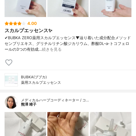
4.00
スカルプエッセンス✨
✔︎BUBKA ZERO薬用スカルプエッセンス▼辿り着いた成分配合メソッド
センブリエキス、グリチルリチン酸ジカリウム、酢酸DL-α-トコフェロ
ールの3つの有効成…
続きを見る
BUBKA(ブブカ)
薬用スカルプエッセンス
メディカルハーブコーディネーター / コ…
熊澤 靖子