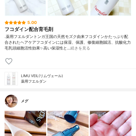
5.00
フコダイン配合育毛剤
.薬用フエルダントンガ王国の天然モズク由来フコダインかたっぷり配
合されたヘアケアフコダインには保湿、保護、修復細胞賊活、抗酸化力
毛乳頭細胞活性効果✨高い保湿性と…
続きを見る
LIMU VEIL(リムヴェール)
薬用フエルダン
メグ