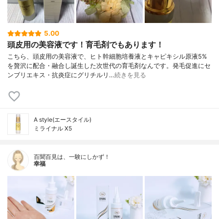
5.00
頭皮用の美容液です！育毛剤でもあります！
こちら、頭皮用の美容液で、ヒト幹細胞培養液とキャピキシル原液5%
を贅沢に配合・融合し誕生した次世代の育毛剤なんです。発毛促進にセ
ンブリエキス・抗炎症にグリチルリ…
続きを見る
A style(エースタイル)
ミライナル X5
百聞百見は、一験にしかず！
幸福