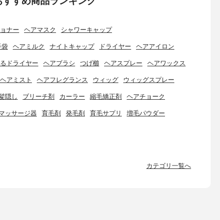
おすすめ商品ランキング
ョナー
ヘアマスク
シャワーキャップ
手袋
ヘアミルク
ナイトキャップ
ドライヤー
ヘアアイロン
るドライヤー
ヘアブラシ
つげ櫛
ヘアスプレー
ヘアワックス
ヘアミスト
ヘアフレグランス
ウィッグ
ウィッグスプレー
髪隠し
ブリーチ剤
カーラー
縮毛矯正剤
ヘアチョーク
マッサージ器
育毛剤
発毛剤
育毛サプリ
増毛パウダー
カテゴリ一覧へ