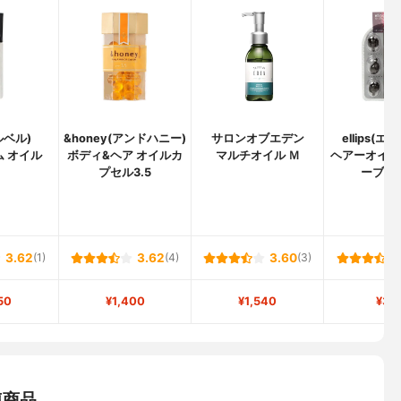
(ルベル)
&honey(アンドハニー)
サロンオブエデン
ellips(エ
ム オイル
ボディ&ヘア オイルカ
マルチオイル Ｍ
ヘアーオイル
プセル3.5
ーブラ
3.62
(1)
3.62
(4)
3.60
(3)
50
¥1,400
¥1,540
¥33
連商品