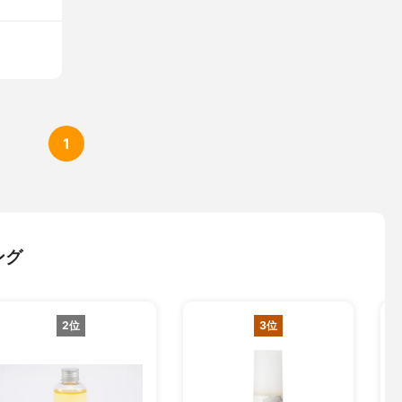
1
ング
2位
3位