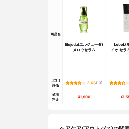
商品名
Elujuda(エルジューダ)
LebeL
メロウセラム
イオ セラ
口コミ
3.66
(10)
評価
値段
¥1,906
¥1,5
料金
ヘアケア(アウトバス)の関